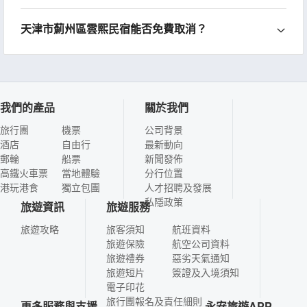
天津市薊州區雲熙民宿能否免費取消？
我們的產品
關於我們
旅行團
機票
公司背景
酒店
自由行
最新動向
郵輪
船票
新聞發佈
高鐵火車票
當地體驗
分行位置
港玩港食
獨立包團
人才招聘及發展
私隱政策
旅遊資訊
旅遊服務
旅遊攻略
旅客須知
航班資料
旅遊保險
航空公司資料
旅遊禮券
惡劣天氣通知
旅遊短片
簽證及入境須知
電子印花
旅行團報名及責任細則
更多服務與支援
永安旅遊APP