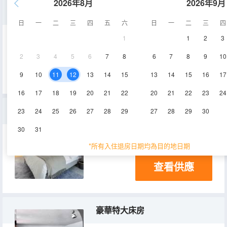
2026年8月
2026年9月
大床房
日
一
二
三
四
五
六
日
一
二
三
四
1
1
2
3
37㎡
2層
空調
2
3
4
5
6
7
8
6
7
8
9
10
查看供應
淋浴
9
10
11
12
13
14
15
13
14
15
16
17
16
17
18
19
20
21
22
20
21
22
23
24
包院
23
24
25
26
27
28
29
27
28
29
30
30
31
650㎡
2層
空調
*所有入住退房日期均為目的地日期
查看供應
豪華特大床房