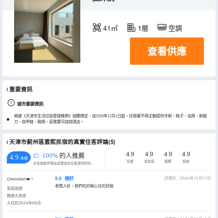
41㎡
1層
空調
查看供應
重要資訊
城市重要資訊
根據《天津市生活垃圾管理條例》相關規定，自2020年12月1日起，住宿業不得主動提供牙刷、梳子、浴擦、剃鬚
刀、指甲銼、鞋擦，若需要可諮詢酒店。
天津市薊州區雲熙民宿的真實住客評論(5)
4.9
4.9
4.9
4.9
100%
的人推薦
4.9
/5分
位置
清潔度
服務
設施
永安旅遊評價由真實酒店住客提供的評價。
5.0
極好
評價於：2024年10月13日
Chenchen👑！
老闆人好，我們吃的開心住的舒服
家庭旅遊
雅緻大床房
入住於2024年08月