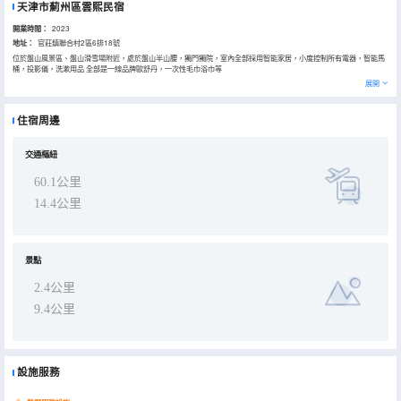
天津市薊州區雲熙民宿
開業時間：
2023
地址：
官莊鎮聯合村2區6排18號
位於盤山風景區、盤山滑雪場附近，處於盤山半山腰，獨門獨院，室內全部採用智能家居，小度控制所有電器，智能馬
桶，投影儀，洗漱用品 全部是一線品牌歐舒丹，一次性毛巾浴巾等
展開
住宿周邊
交通樞紐
60.1公里
14.4公里
景點
2.4公里
9.4公里
設施服務