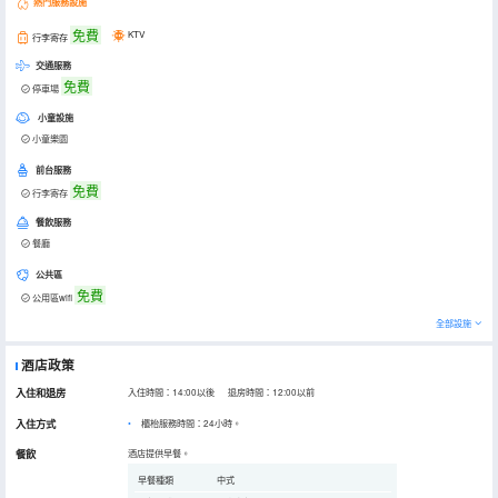
熱門服務設施
免費
KTV
行李寄存
交通服務
免費
停車場
小童設施
小童樂園
前台服務
免費
行李寄存
餐飲服務
餐廳
公共區
免費
公用區wifi
全部設施
酒店政策
入住和退房
入住時間：14:00以後 退房時間：12:00以前
入住方式
櫃枱服務時間：24小時。
餐飲
酒店提供早餐。
早餐種類
中式