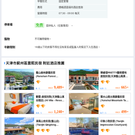
早餐形式
固定套餐
費用
價格請直接向酒店查詢
營業時間
07:30 - 09:00 每天
停車場
免费
提供私人（住客專用）
。
寵物
不可攜帶寵物。
年齡限制
18歲以下的房客不得在沒有家長或監護人的情況下入住酒店。
天津市薊州區雲熙民宿
附近酒店推薦
盤山森林康養民宿
璞睿瑅PRETTY藝術棲地
(Panshan Forest
度假民宿(天津盤山風景區
Wellness Homestay)
店) (Purui The PRETTY
Art Residence Holiday
Homestay (Tianjin Pan
9,489+
665+
HKD
HKD
0
/ 5
4.9
/ 5
Mountain Scenic Area
Branch))
歡墅•度假別院(天津盤山溪
雲水山間太極康養民宿
谷間店) (Hi Villa • Resort
(Yunshui Mountain Taiji
Chinese Inn (Tianjin
Wellness Homestay)
Panshan Creekside))
1,240+
499+
HKD
HKD
4.6
/ 5
4.7
/ 5
清風山舍民宿(盤山店)
印象小院民宿 (Tianjin
(Tianjin Qingfeng
Impression Courtyard)
Shanshe Boutique
Homestay (Panshan