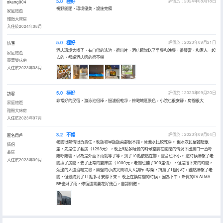
5.0
極好
評價於：2024年08月18日
okang004
視野開闊，環境優美，設施完備
家庭旅遊
雅緻大床房
入住於2024年08月
5.0
極好
評價於：2023年09月21日
訪客
酒店環境太棒了，有自帶的泳池，很出片，酒店還贈送了早餐和晚餐，很豐富，和家人一起
家庭旅遊
去的，都説酒店選的很不錯
豪華雙床房
入住於2023年08月
5.0
極好
評價於：2023年09月20日
訪客
非常好的民宿，游泳池很棒，過濾很乾凈，俯瞰城區景色，小院也很安靜，房間很大
家庭旅遊
雅緻大床房
入住於2023年07月
3.2
不錯
評價於：2023年09月04日
匿名用戶
老闆很熱情很負責任，晚飯和早飯飯菜都很不錯，泳池水比較乾淨。 但本次民宿體驗很
情侶
差，先是住了套房（1293元），晚上9點多睡覺的時候空調在關閉的情況下出風口一直呼
套房
隆呼隆響，以為是外面下雨就等了等，到了10點依然在響，聲音也不小。 這時候聯繫了老
入住於2023年09月
闆換了房間，去了正常的雙床房（1000元，老闆也補了300差價），但是接下來的時間，
旁邊的人還沒唱完歌，隔壁的小孩哭鬧和大人訓斥+吵架，持續了1個小時，雖然聯繫了老
闆，但最終到了11點多才安靜下來。 晚上在換房間的時候，因為下午，新買的LV ALMA
BB也淋了雨，修復還需要花好幾百，自認倒黴。