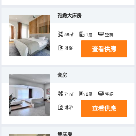
雅緻大床房
58㎡
1層
空調
查看供應
淋浴
套房
71㎡
2層
空調
查看供應
淋浴
雙床房