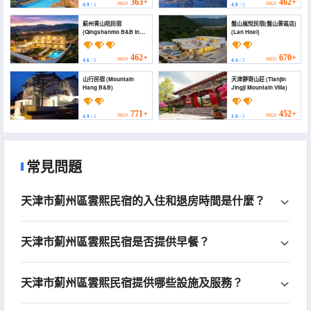
Branch))
363+
462+
HKD
HKD
4.9
/ 5
4.9
/ 5
薊州青山陌民宿
盤山嵐悅民宿(盤山景區店)
(Qingshanmo B&B in
(Lan Hoel)
Zhangzhou)
462+
670+
HKD
HKD
4.6
/ 5
4.4
/ 5
山行民宿 (Mountain
天津靜寄山莊 (Tianjin
Hang B&B)
Jingji Mountain Villa)
771+
452+
HKD
HKD
4.9
/ 5
3.9
/ 5
常見問題
天津市薊州區雲熙民宿的入住和退房時間是什麼？
天津市薊州區雲熙民宿是否提供早餐？
天津市薊州區雲熙民宿提供哪些設施及服務？