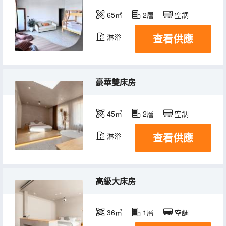
65㎡
2層
空調
查看供應
淋浴
豪華雙床房
45㎡
2層
空調
查看供應
淋浴
高級大床房
36㎡
1層
空調