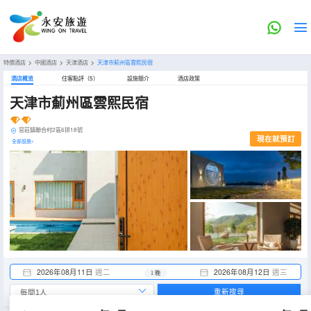
特價酒店
>
中國酒店
>
天津酒店
>
天津市薊州區雲熙民宿
酒店概览
住客點評（5）
設施簡介
酒店政策
天津市薊州區雲熙民宿
官莊鎮聯合村2區6排18號
現在就預訂
全部設施>
2026年08月11日
週二
2026年08月12日
週三
1 晚
重新搜尋