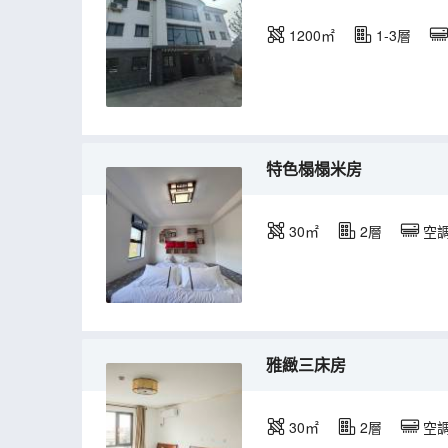
1200㎡
1-3層
特色榻榻米房
30㎡
2層
空
雅緻三床房
30㎡
2層
空