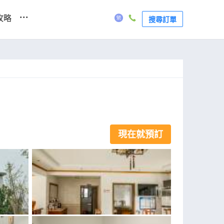
...
攻略
搜尋訂單
現在就預訂