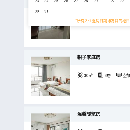
普通大床房
23
24
25
26
27
28
29
27
28
30
31
25㎡
2層
空
*所有入住退房日期均為目的地日
親子家庭房
30㎡
3層
空
温馨暖炕房