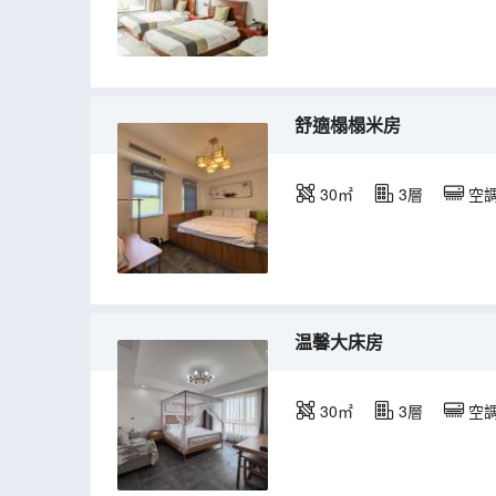
舒適榻榻米房
30㎡
3層
空
温馨大床房
30㎡
3層
空