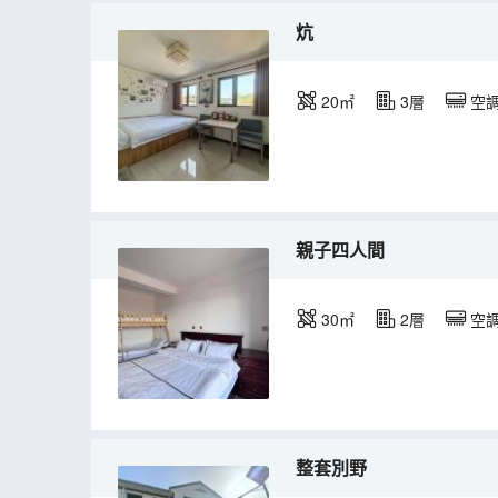
炕
20㎡
3層
空
親子四人間
30㎡
2層
空
整套別野