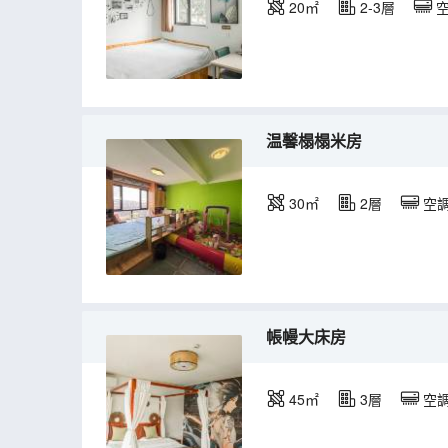
20㎡
2-3層
温馨榻榻米房
30㎡
2層
空
帳幔大床房
45㎡
3層
空