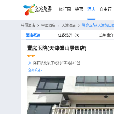
旅行團
機票
酒店
自由行
特價酒店
>
中國酒店
>
天津酒店
>
豐庭玉院(天津盤山
酒店概览
住客點評（6）
設施簡介
豐庭玉院(天津盤山景區店)
官莊鎮北後子峪村2區3排12號
全部設施>