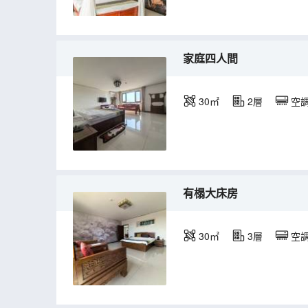
家庭四人間
30㎡
2層
空
有榻大床房
30㎡
3層
空