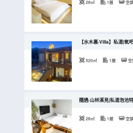
28㎡
1層
空
【水木裏·Villa】私湯|
520㎡
1層
空
隨遇·山林溪見|私湯泡池
28㎡
1層
空