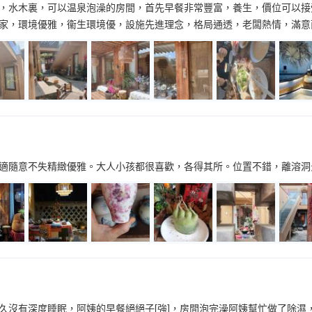
，水木裏，可以温泉泡澡的房間，首先早餐非常豐富，養生，價位可以接
家，環境優雅，衞生環境優，設施先進理念，格局通透，老闆熱情，滿意
適隨意不失精緻優雅。大人小孩都很喜歡，各得其所。位置不錯，離溶洞
久沒有深度睡眠，阿姨的早餐絕絕子[強]，房間泡完澡阿姨幫忙做了除濕