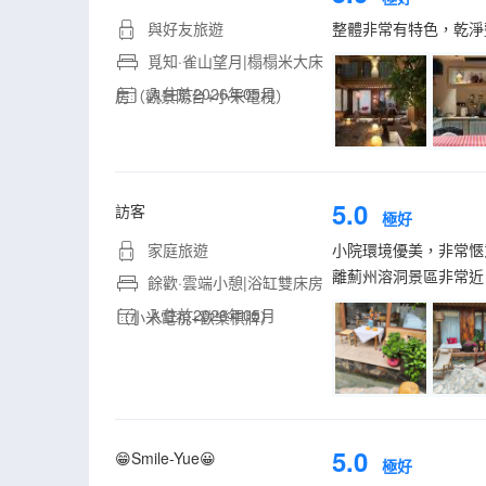
與好友旅遊
整體非常有特色，乾淨
覓知·雀山望月|榻榻米大床
入住於2026年05月
房（觀景陽台+小米電視）
5.0
訪客
極好
家庭旅遊
小院環境優美，非常愜
離薊州溶洞景區非常近
餘歡·雲端小憩|浴缸雙床房
入住於2026年05月
（小米電視+歡樂棋牌）
5.0
😁Smile-Yue😀
極好