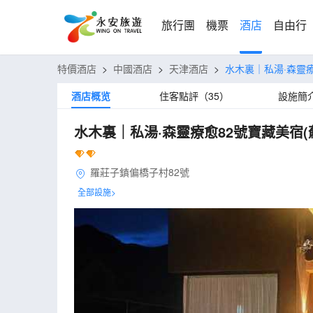
旅行團
機票
酒店
自由行
特價酒店
>
中國酒店
>
天津酒店
>
水木裏｜私湯·森靈療
酒店概览
住客點評（35）
設施簡
水木裏｜私湯·森靈療愈82號寶藏美宿(
羅莊子鎮偏橋子村82號
全部設施>