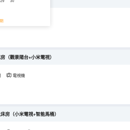
房（小米電視+歡樂棋牌）
29
30
調
淋浴
電視機
期
床房（觀景陽台+小米電視）
調
電視機
大床房（小米電視+智能馬桶）