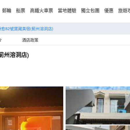
郵輪
船票
高鐵火車票
當地體驗
獨立包團
優惠
旅遊
愈82號寶藏美宿(薊州溶洞店)
介
酒店政策
薊州溶洞店)