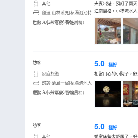
其他
夫妻出遊，預訂了兩天
江南風格，小橋流水人
隨遇·山林溪見|私湯泡池特
入住於2026年04月
色房（小米電視+智能馬桶）
5.0
訪客
極好
家庭旅遊
相當用心的小院子，舒
歸謐·清風一宿|私湯泡池大
入住於2026年02月
床房（小米電視+智能馬桶）
5.0
訪客
極好
其他
她家床墊太舒服了，好