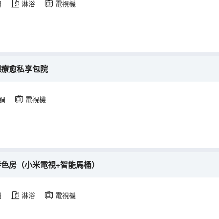
調
淋浴
電視機
氧吧療愈私享包院
調
電視機
特色房（小米電視+智能馬桶）
調
淋浴
電視機