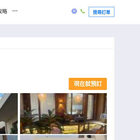
...
攻略
搜尋訂單
現在就預訂