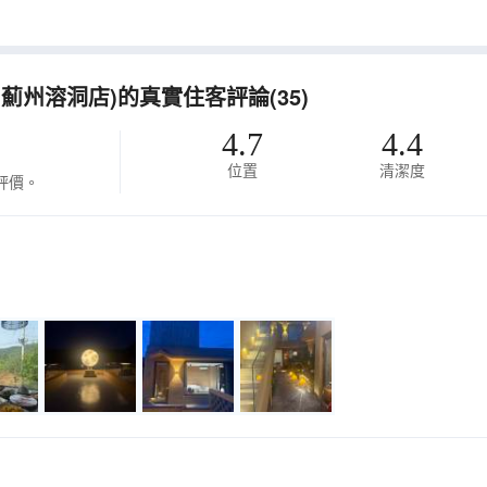
薊州溶洞店)的真實住客評論(35)
4.7
4.4
位置
清潔度
評價。