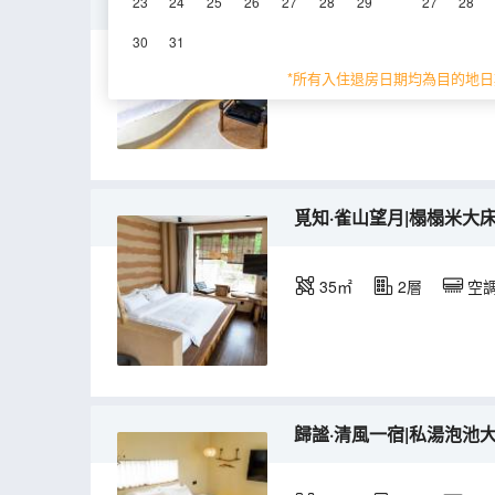
餘歡·雲端小憩|浴缸雙床
23
24
25
26
27
28
29
27
28
30
31
35㎡
2層
空
*所有入住退房日期均為目的地日
覓知·雀山望月|榻榻米大
35㎡
2層
空
歸謐·清風一宿|私湯泡池