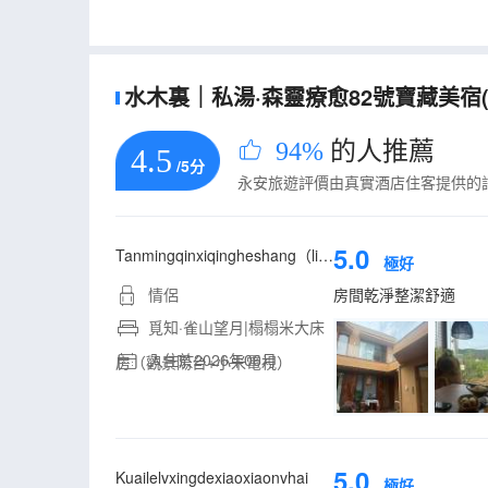
水木裏｜私湯·森靈療愈82號寶藏美宿(
94%
的人推薦
4.5
/5分
永安旅遊評價由真實酒店住客提供的
5.0
Tanmingqinxiqingheshang（lixinying、langtuteng）
極好
情侶
房間乾淨整潔舒適
覓知·雀山望月|榻榻米大床
入住於2026年06月
房（觀景陽台+小米電視）
5.0
Kuailelvxingdexiaoxiaonvhai
極好