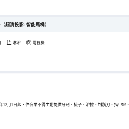
房（超清投影+智能馬桶）
調
淋浴
電視機
0年12月1日起，住宿業不得主動提供牙刷、梳子、浴擦、剃鬚刀、指甲銼