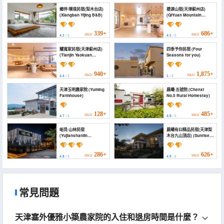
鄉伴·璞境民宿(梨木台店)
棲源山宿(天津薊州店)
(Xiangban Yijing B&B)
(QiYuan Mountain
Suites)
339+
686+
HKD
HKD
4.2
/ 5
4.5
/ 5
耀寬家民宿(天津薊州店)
四季予你民宿 (Four
(Tianjin Yaokuan
Seasons for you)
Homestay)
940+
1,875+
HKD
HKD
4.4
/ 5
5
/ 5
天津玉明農家院 (Yuming
晨曦·五號院 (Chenxi
Farmhouse)
No.5 Rural Homestay)
128+
485+
HKD
HKD
4.7
/ 5
4.8
/ 5
峪見·山林民宿
晨曦有曰精品民宿(天津梨
(Yujianshanlin
木台九山頂店) (Sunrise
Homestay)
Inn)
286+
626+
HKD
HKD
4.8
/ 5
4.9
/ 5
常見問題
天津塞外優雅小築農家院的入住和退房時間是什麼？