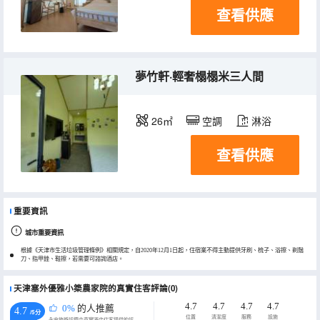
查看供應
夢竹軒·輕奢榻榻米三人間
26㎡
空調
淋浴
查看供應
重要資訊
城市重要資訊
根據《天津市生活垃圾管理條例》相關規定，自2020年12月1日起，住宿業不得主動提供牙刷、梳子、浴擦、剃鬚
刀、指甲銼、鞋擦，若需要可諮詢酒店。
天津塞外優雅小築農家院的真實住客評論(0)
4.7
4.7
4.7
4.7
0%
的人推薦
4.7
/5分
位置
清潔度
服務
設施
永安旅遊評價由真實酒店住客提供的評價。