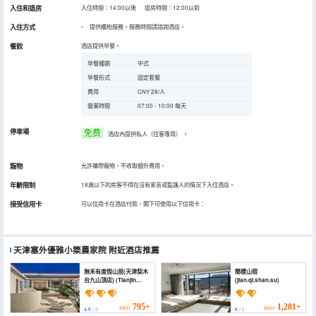
入住和退房
入住時間：14:00以後 退房時間：12:00以前
入住方式
提供櫃枱服務。服務時間請諮詢酒店。
餐飲
酒店提供早餐。
早餐種類
中式
早餐形式
固定套餐
費用
CNY 28/人
營業時間
07:00 - 10:00 每天
停車場
免费
酒店內提供私人（住客專用）
。
寵物
允許攜帶寵物，不收取額外費用。
年齡限制
18歲以下的房客不得在沒有家長或監護人的情況下入住酒店。
接受信用卡
可以信用卡在酒店付款，閣下可使用以下信用卡：
天津塞外優雅小築農家院
附近酒店推薦
無禾有度假山居(天津梨木
簡棲山宿
台九山頂店) (Tianjin
(jian.qi.shan.su)
Yiyou Holiday Mountain
Residence)
795+
1,281+
HKD
HKD
4.9
/ 5
0
/ 5