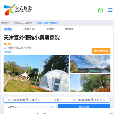
特價酒店
>
中國酒店
>
天津酒店
>
天津塞外優雅小築農家院
酒店概览
住客點評（0）
設施簡介
酒店政策
天津塞外優雅小築農家院
下營鎮小港村三區10排1號
現在就預訂
全部設施>
2026年08月12日
週三
2026年08月13日
週四
1 晚
重新搜尋