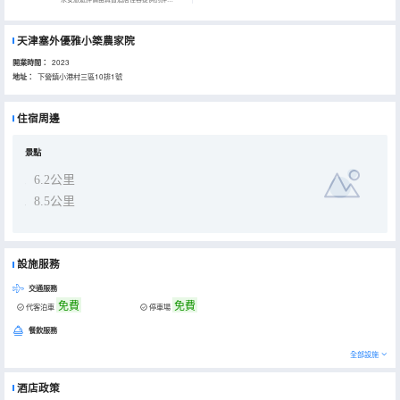
天津塞外優雅小築農家院
開業時間：
2023
地址：
下營鎮小港村三區10排1號
住宿周邊
景點
6.2公里
8.5公里
設施服務
交通服務
免費
免費
代客泊車
停車場
餐飲服務
全部設施
酒店政策