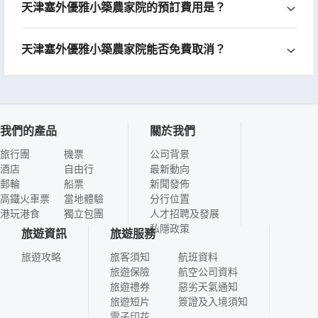
天津塞外優雅小築農家院的預訂費用是？
天津塞外優雅小築農家院能否免費取消？
我們的產品
關於我們
旅行團
機票
公司背景
酒店
自由行
最新動向
郵輪
船票
新聞發佈
高鐵火車票
當地體驗
分行位置
港玩港食
獨立包團
人才招聘及發展
私隱政策
旅遊資訊
旅遊服務
旅遊攻略
旅客須知
航班資料
旅遊保險
航空公司資料
旅遊禮券
惡劣天氣通知
旅遊短片
簽證及入境須知
電子印花