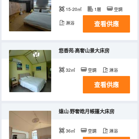
15-20㎡
1層
空調
查看供應
淋浴
悠香苑·高奢山景大床房
32㎡
空調
淋浴
查看供應
遠山·野奢皓月帳篷大床房
36㎡
空調
淋浴