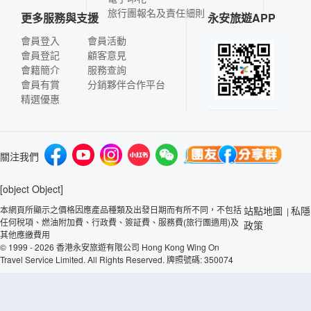
旅行團報名及責任細則
更多服務與支援
永安旅遊APP
會員登入
會員活動
會員登記
顧客意見
會籍簡介
服務查詢
會員有賞
分銷夥伴合作平台
精選優惠
關注我們
[object Object]
本網頁所顯示之價格因應產品種類及出發日期而有所不同，不包括
站點地圖
私隱
|
任何稅項、燃油附加費、行政費、簽証費、服務費(旅行團適用)及
政策
其他應繳費用
© 1999 - 2026 香港永安旅遊有限公司 Hong Kong Wing On
Travel Service Limited. All Rights Reserved. 牌照號碼: 350074