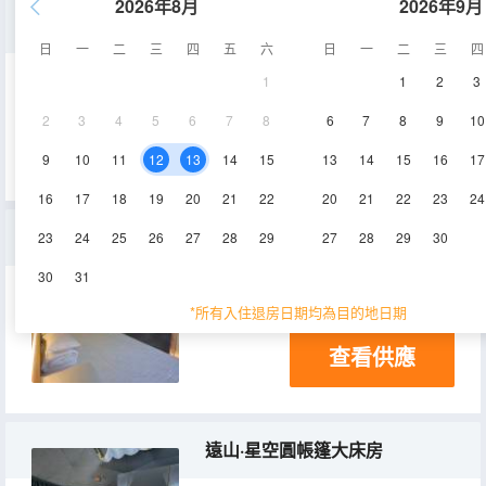
2026年8月
2026年9月
童趣·家庭親子大床房
日
一
二
三
四
五
六
日
一
二
三
四
1
1
2
3
26㎡
1層
空調
2
3
4
5
6
7
8
6
7
8
9
10
查看供應
淋浴
9
10
11
12
13
14
15
13
14
15
16
17
16
17
18
19
20
21
22
20
21
22
23
24
水雲間·高奢榻榻米麻將多人房
23
24
25
26
27
28
29
27
28
29
30
30
31
40㎡
空調
淋浴
*所有入住退房日期均為目的地日期
查看供應
遠山·星空圓帳篷大床房