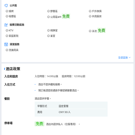
公共區
燒烤
野餐區
戶外傢俱
免費
吸煙區
共用廚房
公用區wifi
娛樂活動設施
免費
KTV
棋牌室
泳池
家庭影院
茶室
清潔服務
洗滌用具
全部設施
酒店政策
入住和退房
入住時間：14:00以後 退房時間：12:00以前
入住方式
酒店不提供櫃枱服務。
預訂後請提前通過手機號碼聯繫酒店。
餐飲
酒店提供早餐。
早餐形式
固定套餐
費用
CNY 30/人
停車場
免费
酒店內提供私人（住客專用）
。