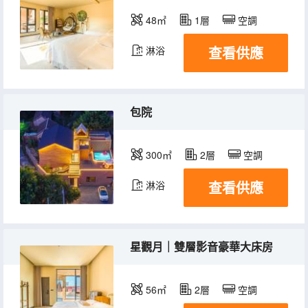
48㎡
1層
空調
查看供應
淋浴
包院
300㎡
2層
空調
查看供應
淋浴
星觀月｜雙層影音豪華大床房
56㎡
2層
空調