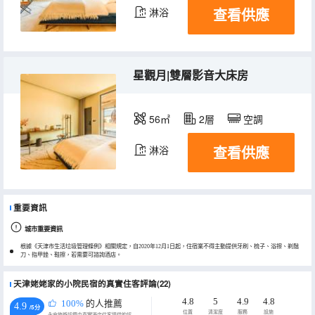
查看供應
淋浴
星觀月|雙層影音大床房
56㎡
2層
空調
查看供應
淋浴
重要資訊
城市重要資訊
根據《天津市生活垃圾管理條例》相關規定，自2020年12月1日起，住宿業不得主動提供牙刷、梳子、浴擦、剃鬚
刀、指甲銼、鞋擦，若需要可諮詢酒店。
天津姥姥家的小院民宿的真實住客評論(22)
4.8
5
4.9
4.8
100%
的人推薦
4.9
/5分
位置
清潔度
服務
設施
永安旅遊評價由真實酒店住客提供的評價。