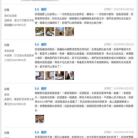
5.0
極好
評價於：2025年03月24日
訪客
民宿細節上比較用心，一次性用品也比較齊全，礦泉水，一次性紙巾都有，這點很滿意，民
與好友旅遊
宿夜景很漂亮，吃的也比較好，姥姥做的大鐵鍋燉魚真的很正宗，我們去溶洞玩也比較方
温暖窩｜復古中式雙洗手枱
便，開車五分鐘就到了，民宿門口有停車場，停車也比較方便。
四人間
入住於2025年02月
5.0
極好
評價於：2025年03月24日
訪客
民宿距離溶洞很近，距離薊州國際滑雪場也特別近，去景區都比較方便，民宿早餐是中式
家庭旅遊
的，都是早上現做的，很香，種類也比較豐盛。民宿房間很乾凈，熱水也比較充足，老闆娘
外婆橋｜日式茶台家庭套房
人很好，還給我們孩子拿玩具玩，孩子玩的很開心，我們定的房間裏有個大的榻榻米，這個
入住於2025年02月
榻榻米我很喜歡，帶孩子住比較方便。等着夏天再帶孩子來姥姥家玩，姥姥家的泳池很漂
亮，夏天就可以游泳了！
5.0
極好
評價於：2025年03月20日
訪客
姥姥家的飯菜很香很香！！都是現做的，沒預製菜，尤其是他家烤羊腿，推薦！！房間很
情侶
大，住起來也舒服，民宿還有一個建道，帶孩子來玩也很安全，不用擔心孩子跑出去，他家
星觀月｜雙層影音豪華大床
熱水24小時不斷，這個我真的太喜歡了，而且房間也收拾的很乾凈，真心喜歡姥姥家小
房
入住於2025年02月
院，老闆娘服務也很周到，住起來真的很放鬆，放間隔音效果也很不錯，給姥姥家小院點贊
👍
5.0
極好
評價於：2025年03月16日
訪客
民宿環境很不錯，還可以做咖啡，拍照很出片，這也是我住過最乾淨的民宿了，民宿老闆娘