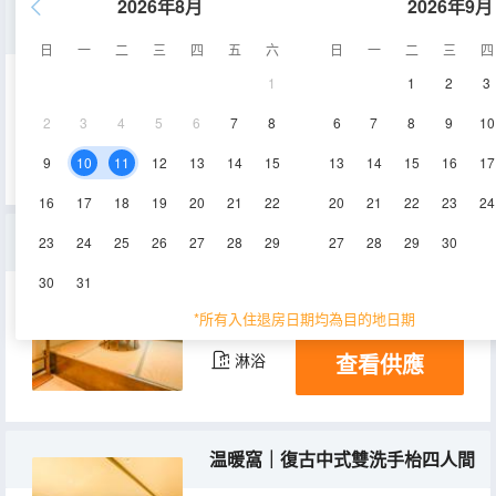
2026年8月
2026年9月
銀絲夢｜超大玻璃浴缸三人間
日
一
二
三
四
五
六
日
一
二
三
四
1
1
2
3
28㎡
1層
空調
2
3
4
5
6
7
8
6
7
8
9
10
查看供應
淋浴
9
10
11
12
13
14
15
13
14
15
16
17
16
17
18
19
20
21
22
20
21
22
23
24
外婆橋｜日式茶台家庭套房
23
24
25
26
27
28
29
27
28
29
30
30
31
40㎡
1層
空調
*所有入住退房日期均為目的地日期
查看供應
淋浴
温暖窩｜復古中式雙洗手枱四人間