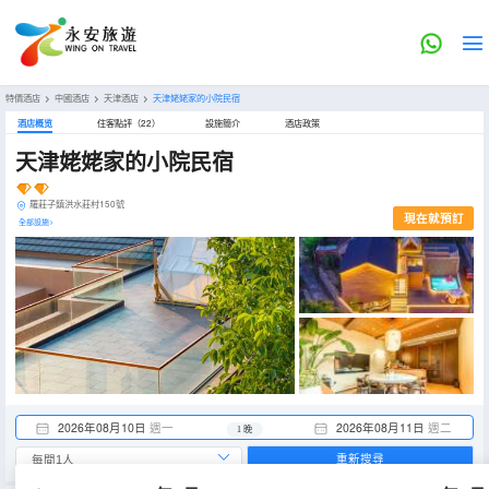
特價酒店
>
中國酒店
>
天津酒店
>
天津姥姥家的小院民宿
酒店概览
住客點評（22）
設施簡介
酒店政策
天津姥姥家的小院民宿
羅莊子鎮洪水莊村150號
現在就預訂
全部設施>
2026年08月10日
週一
2026年08月11日
週二
1 晚
重新搜尋