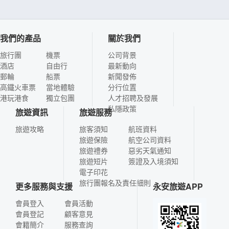
我們的產品
關於我們
旅行團
機票
公司背景
酒店
自由行
最新動向
郵輪
船票
新聞發佈
高鐵火車票
當地體驗
分行位置
港玩港食
獨立包團
人才招聘及發展
私隱政策
旅遊資訊
旅遊服務
旅遊攻略
旅客須知
航班資料
旅遊保險
航空公司資料
旅遊禮券
惡劣天氣通知
旅遊短片
簽證及入境須知
電子印花
旅行團報名及責任細則
更多服務與支援
永安旅遊APP
會員登入
會員活動
會員登記
顧客意見
會籍簡介
服務查詢