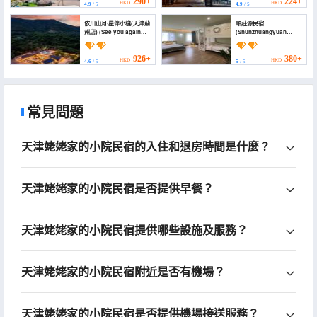
290+
224+
HKD
HKD
4.9
/ 5
4.9
/ 5
依川山月·星伴小棧(天津薊
順莊源民宿
州店) (See you again
(Shunzhuangyuan
Yanyan Homestay)
Homestay)
926+
380+
HKD
HKD
4.6
/ 5
5
/ 5
常見問題
天津姥姥家的小院民宿的入住和退房時間是什麼？
天津姥姥家的小院民宿是否提供早餐？
天津姥姥家的小院民宿提供哪些設施及服務？
天津姥姥家的小院民宿附近是否有機場？
天津姥姥家的小院民宿是否提供機場接送服務？