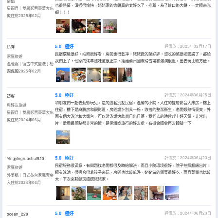
情侶
也很熱情，溝通很愉快，姥姥家的烙餅真的太好吃了，推薦，為了這口烙大餅，一定還來光
星觀月｜雙層影音豪華大床
顧！！！
房
入住於2025年02月
5.0
極好
評價於：2025年02月17日
訪客
民宿環境很好，拍照很好看，房間也很乾凈，姥姥做的菜好評，想吃的菜跟老闆説了，都給
家庭旅遊
我們上了，他家的烤羊腿味道很正宗，距離薊州國際滑雪場和溶洞很近，出去玩比較方便。
温暖窩｜復古中式雙洗手枱
四人間
入住於2025年02月
5.0
極好
評價於：2024年06月25日
訪客
和朋友們一起去薊縣玩兒，包的這套別墅民宿，温馨的小院，入住的雙層影音大床房，樓上
與好友旅遊
住宿，樓下是麻將房和觀影區，房間設計別具一格，收拾的整潔衞生，老闆娘熱情豪爽，外
星觀月｜雙層影音豪華大床
面有個大泳池和大露台，可以游泳燒烤欣賞日出日落，我們去的時候趕上好天氣，非常出
房
入住於2024年06月
片，離周邊景點都非常的近，是個短途旅行的好去處，有機會還會再去體驗一下
5.0
極好
評價於：2024年06月23日
Yingyingruoshui520
民宿服務很滿意，有問題找老闆都很及時給解決，而且小院環境很好，院子拍照超級出片，
家庭旅遊
還有泳池，很適合帶着孩子來玩，房間也比較乾淨，姥姥做的飯菜很好吃，而且菜量也比較
外婆橋｜日式茶台家庭套房
大，下次來薊縣玩還選姥姥家。
入住於2024年06月
5.0
極好
評價於：2024年06月23日
ocean_228