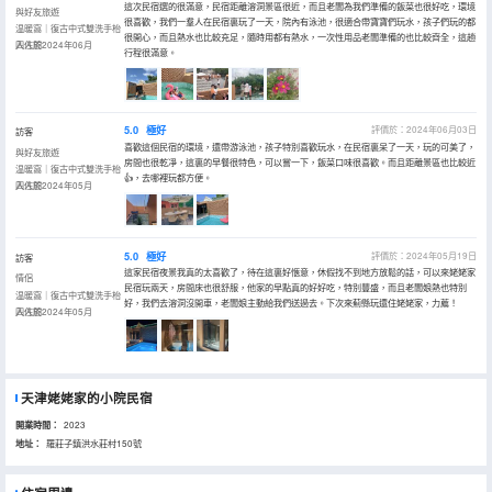
這次民宿選的很滿意，民宿距離溶洞景區很近，而且老闆為我們準備的飯菜也很好吃，環境
與好友旅遊
很喜歡，我們一羣人在民宿裏玩了一天，院內有泳池，很適合帶寶寶們玩水，孩子們玩的都
温暖窩｜復古中式雙洗手枱
很開心，而且熱水也比較充足，隨時用都有熱水，一次性用品老闆準備的也比較齊全，這趟
四人間
入住於2024年06月
行程很滿意。
5.0
極好
評價於：2024年06月03日
訪客
喜歡這個民宿的環境，還帶游泳池，孩子特別喜歡玩水，在民宿裏呆了一天，玩的可美了，
與好友旅遊
房間也很乾凈，這裏的早餐很特色，可以嘗一下，飯菜口味很喜歡。而且距離景區也比較近
温暖窩｜復古中式雙洗手枱
👍，去哪裡玩都方便。
四人間
入住於2024年05月
5.0
極好
評價於：2024年05月19日
訪客
這家民宿夜景我真的太喜歡了，待在這裏好愜意，休假找不到地方放鬆的話，可以來姥姥家
情侶
民宿玩兩天，房間床也很舒服，他家的早點真的好好吃，特別豐盛，而且老闆娘熱也特別
温暖窩｜復古中式雙洗手枱
好，我們去溶洞沒開車，老闆娘主動給我們送過去。下次來薊縣玩還住姥姥家，力薦！
四人間
入住於2024年05月
天津姥姥家的小院民宿
開業時間：
2023
地址：
羅莊子鎮洪水莊村150號