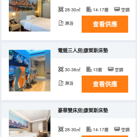
28-30㎡
14-17層
空調
查看供應
淋浴
電競三人房|康萊斯床墊
30-38㎡
13層
空調
查看供應
淋浴
豪華雙床房|康萊斯床墊
28-30㎡
14-17層
空調