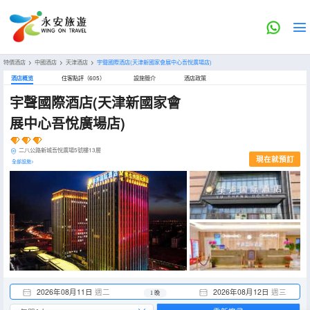
特價酒店
>
中國酒店
>
天津酒店
>
宇聲國際酒店(天津新國家會展中心吾悅廣場店)
酒店概览
住客點評（605）
設施簡介
酒店政策
宇聲國際酒店(天津新國家會
展中心吾悅廣場店)
二八公路新城吾悅廣場5號樓13層
現在就預訂
全部設施>
2026年08月11日
週二
2026年08月12日
週三
1 晚