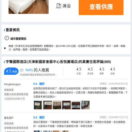
查看供應
淋浴
重要資訊
城市重要資訊
根據《天津市生活垃圾管理條例》相關規定，自2020年12月1日起，住宿業不得主動提供牙刷、梳子、浴擦、剃鬚
刀、指甲銼、鞋擦，若需要可諮詢酒店。
宇聲國際酒店(天津新國家會展中心吾悅廣場店)的真實住客評論(605)
4.5
4.5
4.5
4.5
94%
的人推薦
4.5
/5分
位置
清潔度
服務
設施
永安旅遊評價由真實酒店住客提供的評價。
5.0
極好
評價於：2026年08月02日
Pangbeiyuguo
這家酒店夜景真的絕了，燈光打出來超有質感，拍照打卡完全不用濾鏡✨。房間乾淨整潔，
商務旅客
服務也挺貼心，前台小姐姐態度很好😊。位置方便，周邊吃喝都挺齊全。整體體驗不錯，下
景觀大床房|康萊斯床墊
次還會考慮住這裏👍。
入住於2026年07月
5.0
極好
評價於：2026年07月31日
匿名用戶
酒店位置很好，下邊就是吾悅廣場，帶娃親子游行沒壓力，房間很大很寬敞，前台服務很
家庭旅遊
好，水飲用水不限量，供應各方面都很方便，停車也免費。
豪華雙床房|康萊斯床墊