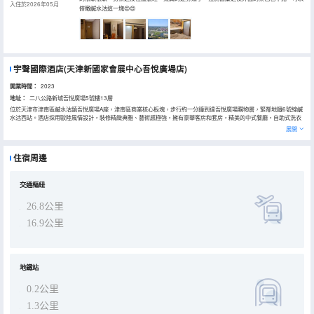
入住於2026年05月
俯瞰鹹水沽這一塊😍😍
宇聲國際酒店(天津新國家會展中心吾悅廣場店)
開業時間：
2023
地址：
二八公路新城吾悅廣場5號樓13層
位於天津市津南區鹹水沽鎮吾悅廣場A座，津南區商業核心板塊，步行約一分鐘到達吾悅廣場購物層，緊鄰地鐵6號線鹹
水沽西站。酒店採用歐陸風情設計，裝修精緻典雅、藝術感極強，擁有豪華客房和套房，精美的中式餐廳，自助式洗衣
房、免費停車場（請於駛入吾悅停車場後30分鐘內進入酒店停車場，以免產生費用），會議室配有全綵LED和投影儀
展開
（可容納300人，在A座13層）單獨收費，智能機器人及房間內小度語音控制設備為您全天候提供優質服務。其豪華、
智能、舒適、安全、美食、環保的經營特色，酒店是一家中端酒店。客房的裝修風格為歐式復古風格，環境温馨典雅，
簡便快捷，是商旅人士的理想居停之選。堅持優秀的品質和專業的服務，只為您可享受到“紳士般品味，淑女般親切”的
住宿周邊
入住體驗！
交通樞紐
26.8公里
16.9公里
地鐵站
0.2公里
1.3公里