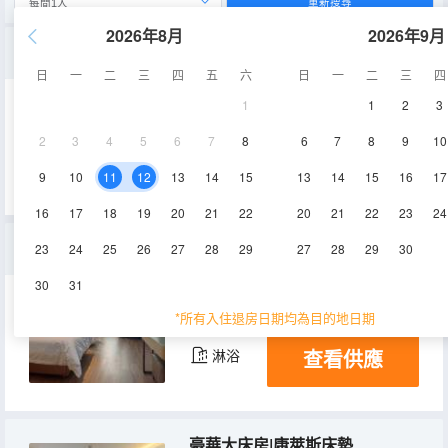
重新搜尋
2026年8月
2026年9月
靜謐大床房（2）
日
一
二
三
四
五
六
日
一
二
三
四
1
1
2
3
13㎡
15-17層
空調
2
3
4
5
6
7
8
6
7
8
9
10
查看供應
淋浴
9
10
11
12
13
14
15
13
14
15
16
17
16
17
18
19
20
21
22
20
21
22
23
24
電競雙床房|康萊斯床墊
23
24
25
26
27
28
29
27
28
29
30
30
31
30-38㎡
13層
空調
*所有入住退房日期均為目的地日期
查看供應
淋浴
豪華大床房|康萊斯床墊