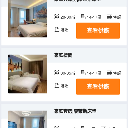
28-30㎡
14-17層
空調
查看供應
淋浴
家庭標間
30-35㎡
14-17層
空調
查看供應
淋浴
家庭套房|康萊斯床墊