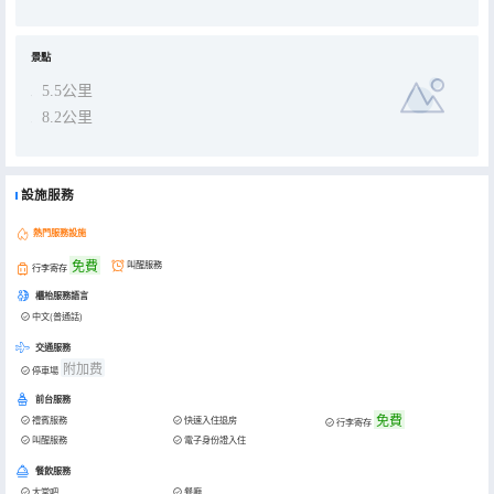
景點
5.5公里
8.2公里
設施服務
熱門服務設施
免費
叫醒服務
行李寄存
櫃枱服務語言
中文(普通話)
交通服務
附加费
停車場
前台服務
免費
禮賓服務
快速入住退房
行李寄存
叫醒服務
電子身份證入住
餐飲服務
大堂吧
餐廳