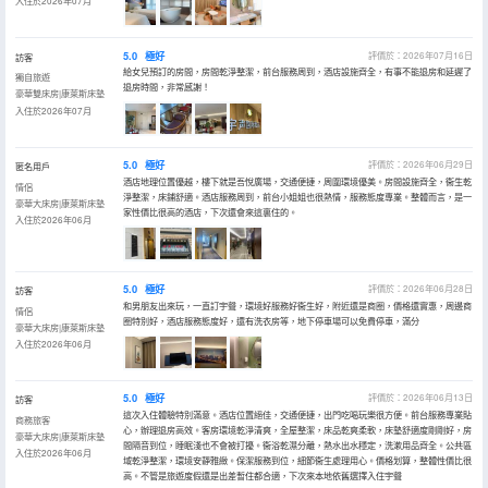
入住於2026年07月
5.0
極好
評價於：2026年07月16日
訪客
給女兒預訂的房間，房間乾淨整潔，前台服務周到，酒店設施齊全，有事不能退房和延遲了
獨自旅遊
退房時間，非常感謝！
豪華雙床房|康萊斯床墊
入住於2026年07月
5.0
極好
評價於：2026年06月29日
匿名用戶
酒店地理位置優越，樓下就是吾悅廣場，交通便捷，周圍環境優美。房間設施齊全，衞生乾
情侶
淨整潔，床鋪舒適。酒店服務周到，前台小姐姐也很熱情，服務態度專業。整體而言，是一
豪華大床房|康萊斯床墊
家性價比很高的酒店，下次還會來這裏住的。
入住於2026年06月
5.0
極好
評價於：2026年06月28日
訪客
和男朋友出來玩，一直訂宇聲，環境好服務好衞生好，附近還是商圈，價格還實惠，周邊商
情侶
圈特別好，酒店服務態度好，還有洗衣房等，地下停車場可以免費停車，滿分
豪華大床房|康萊斯床墊
入住於2026年06月
5.0
極好
評價於：2026年06月13日
訪客
這次入住體驗特別滿意。酒店位置絕佳，交通便捷，出門吃喝玩樂很方便。前台服務專業貼
商務旅客
心，辦理退房高效。客房環境乾淨清爽，全屋整潔，床品乾爽柔軟，床墊舒適度剛剛好，房
豪華大床房|康萊斯床墊
間隔音到位，睡眠淺也不會被打擾。衞浴乾濕分離，熱水出水穩定，洗漱用品齊全。公共區
入住於2026年06月
域乾淨整潔，環境安靜雅緻。保潔服務到位，細節衞生處理用心。價格划算，整體性價比很
高。不管是旅遊度假還是出差暫住都合適，下次來本地依舊選擇入住宇聲