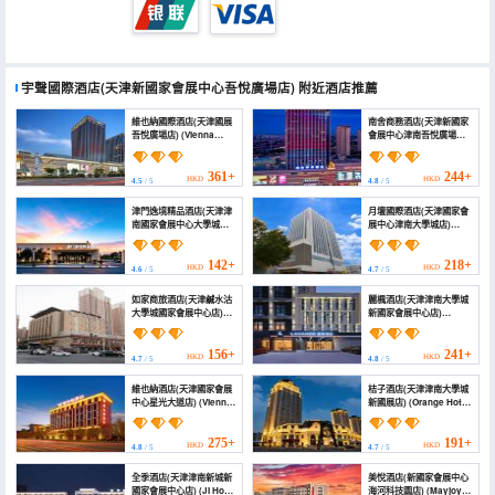
宇聲國際酒店(天津新國家會展中心吾悅廣場店)
附近酒店推薦
維也納國際酒店(天津國展
南舍商務酒店(天津新國家
吾悅廣場店) (Vienna
會展中心津南吾悅廣場店)
International Hotel
(Nanshe Business
(Tianjin Guozhan
Hotel (Tianjin New
Wuyue Plaza))
National Convention
361+
244+
HKD
HKD
4.5
/ 5
4.8
/ 5
and Exhibition Center
Jinnan Wuyue Plaza))
津門逸境精品酒店(天津津
月壇國際酒店(天津國家會
南國家會展中心大學城店)
展中心津南大學城店)
(Jinmen Yijing Boutique
(Yuetan Hotel)
Hotel)
142+
218+
HKD
HKD
4.6
/ 5
4.7
/ 5
如家商旅酒店(天津鹹水沽
麗楓酒店(天津津南大學城
大學城國家會展中心店)
新國家會展中心店)
(Homeinn Selected
(Lavande Hotel (Tianjin
Hotel (Tianjin
Jinnan University Town
Xianshuigu University
New National
156+
241+
HKD
HKD
4.7
/ 5
4.8
/ 5
Town National
Convention and
Exhibition Center))
Exhibition Center))
維也納酒店(天津國家會展
桔子酒店(天津津南大學城
中心星光大道店) (Vienna
新國展店) (Orange Hotel
Hotel (Tianjin National
(Tianjin Jinnan
Convention and
University Town New
Exhibition Center
International Exhibition
275+
191+
HKD
HKD
4.8
/ 5
4.7
/ 5
Avenue of Stars))
Store))
全季酒店(天津津南新城新
美悅酒店(新國家會展中心
國家會展中心店) (JI Hotel
海河科技園店) (Mayjoys