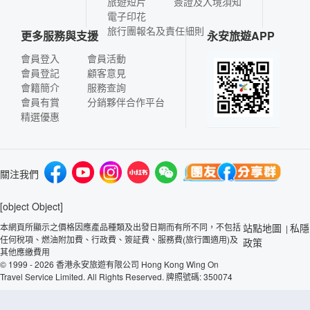
旅遊短片
簽證及入境須知
電子印花
旅行團報名及責任細則
更多服務與支援
永安旅遊APP
會員登入
會員活動
會員登記
顧客意見
會籍簡介
服務查詢
會員有賞
分銷夥伴合作平台
精選優惠
關注我們
[object Object]
本網頁所顯示之價格因應產品種類及出發日期而有所不同，不包括
站點地圖
私隱
|
任何稅項、燃油附加費、行政費、簽証費、服務費(旅行團適用)及
政策
其他應繳費用
© 1999 - 2026 香港永安旅遊有限公司 Hong Kong Wing On
Travel Service Limited. All Rights Reserved. 牌照號碼: 350074