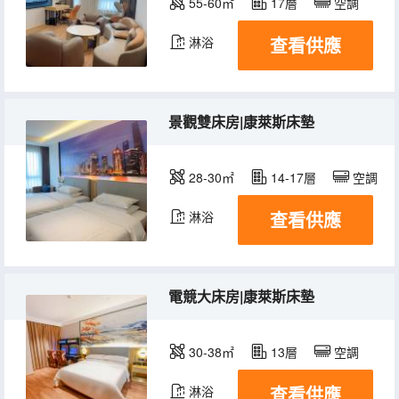
55-60㎡
17層
空調
查看供應
淋浴
景觀雙床房|康萊斯床墊
28-30㎡
14-17層
空調
查看供應
淋浴
電競大床房|康萊斯床墊
30-38㎡
13層
空調
查看供應
淋浴