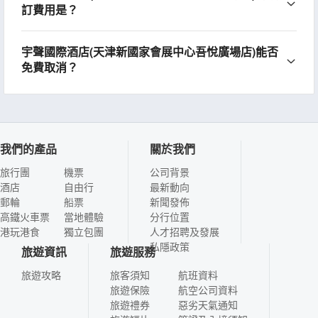
訂費用是？
宇聲國際酒店(天津新國家會展中心吾悅廣場店)能否
免費取消？
我們的產品
關於我們
旅行團
機票
公司背景
酒店
自由行
最新動向
郵輪
船票
新聞發佈
高鐵火車票
當地體驗
分行位置
港玩港食
獨立包團
人才招聘及發展
私隱政策
旅遊資訊
旅遊服務
旅遊攻略
旅客須知
航班資料
旅遊保險
航空公司資料
旅遊禮券
惡劣天氣通知