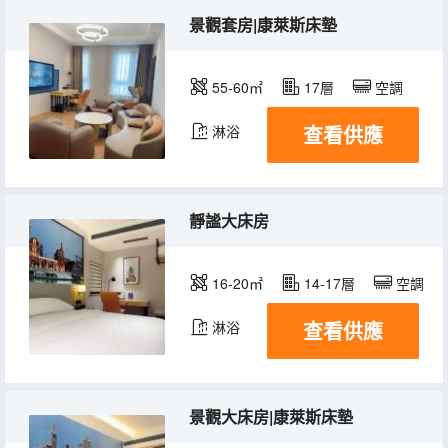
景觀套房|康萊斯床墊
55-60㎡
17層
空調
查看供應
淋浴
靜謐大床房
16-20㎡
14-17層
空調
查看供應
淋浴
景觀大床房|康萊斯床墊