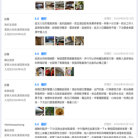
5.0
極好
評價於：2026年06月13日
訪客
這次入住的電競房間，真的超級好，而且酒店配有免費停車場，停車十分方便。前台工作人
與好友旅遊
員熱情有禮貌，房間乾淨整潔，環境安靜，設施齊全，這次入住體驗很不錯，下次還會來選
電競大床房|康萊斯床墊
擇宇聲入住
入住於2026年06月
5.0
極好
評價於：2026年06月10日
訪客
從前台到房間細節，每個環節我都聽滿意的，步行可以到地鐵站都很方便。服務人員表現出
獨自旅遊
的熱情好客，也提現了專業程度。很值得推薦旅行出差的必備之選！
豪華大床房|康萊斯床墊
入住於2026年06月
5.0
極好
評價於：2026年06月04日
訪客
房間位置好整體入住體驗超滿意！酒店地理位置優越，出門吃飯、打車都很方便。前台服務
商務旅客
熱情周到，辦理入住退房速度很快。房間乾淨整潔，床品柔軟舒服，衞浴熱水充足，隔音效
豪華大床房|康萊斯床墊
果不錯，夜裡休息很安穩。衞生打掃細緻，備品齊全。早餐種類豐富，口味在線。性價比很
入住於2026年05月
高，下次出行還會選擇這家，推薦入住！
5.0
極好
評價於：2026年05月13日
Yizhilvmaochong
細緻的點評一下🧐 因為出差有點事情，中午臨時在這裏住宿一下☺️ 整個環境都很安靜，關
獨自旅遊
燈拉上床簾之後保密性也很好，完全的黑暗，給人提供非常好的睡眠質量🥰 床墊和枕頭真
豪華大床房|康萊斯床墊
的很軟很軟，勞累之後在這裏睡一覺真的是夯爆了，拉開窗簾之後外面的景色也不錯，可以