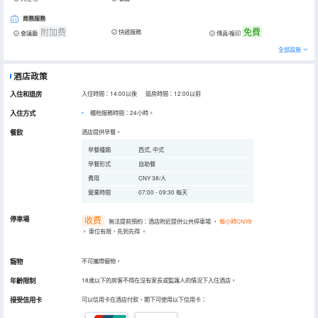
商務服務
附加费
免費
快遞服務
會議廳
傳真/複印
全部設施
酒店政策
入住和退房
入住時間：14:00以後 退房時間：12:00以前
入住方式
櫃枱服務時間：24小時。
餐飲
酒店提供早餐。
早餐種類
西式, 中式
早餐形式
自助餐
費用
CNY 38/人
營業時間
07:00 - 09:30 每天
停車場
收费
無法提前預約：酒店附近提供公共停車場
，
每小時CNY8
。
車位有限，先到先得
。
寵物
不可攜帶寵物。
年齡限制
18歲以下的房客不得在沒有家長或監護人的情況下入住酒店。
接受信用卡
可以信用卡在酒店付款，閣下可使用以下信用卡：