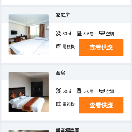
家庭房
33㎡
3-6層
空調
查看供應
電視機
套房
50㎡
5-6層
空調
查看供應
電視機
靜音標準間