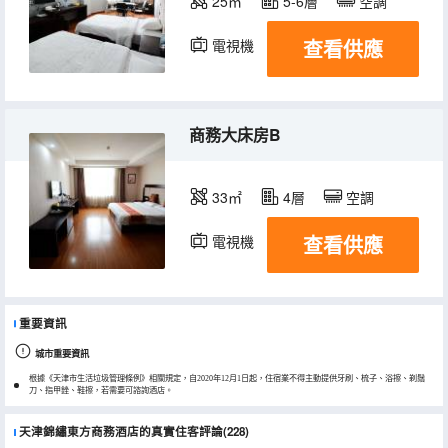
25㎡
5-6層
空調
查看供應
電視機
商務大床房B
33㎡
4層
空調
查看供應
電視機
重要資訊
城市重要資訊
根據《天津市生活垃圾管理條例》相關規定，自2020年12月1日起，住宿業不得主動提供牙刷、梳子、浴擦、剃鬚
刀、指甲銼、鞋擦，若需要可諮詢酒店。
天津錦繡東方商務酒店的真實住客評論(228)