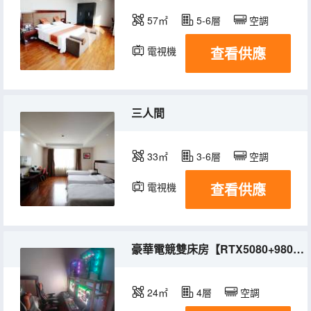
57㎡
5-6層
空調
查看供應
電視機
三人間
33㎡
3-6層
空調
查看供應
電視機
豪華電競雙床房【RTX5080+9800X3D+OLED 360HZ+27寸】
24㎡
4層
空調