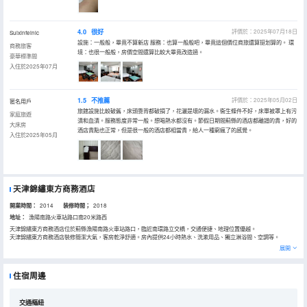
4.0
很好
評價於：2025年07月18日
Suixinfeinic
設施：一般般，畢竟不算新店 服務：也算一般般吧，畢竟這個價位商旅還算挺划算的。 環
商務旅客
境：也很一般般，房價空間還算比較大畢竟改造過。
豪華標準間
入住於2025年07月
1.5
不推薦
評價於：2025年05月02日
匿名用戶
旅館設施比較破舊，床頭靠背都破損了，花灑是壞的漏水。衞生條件不好，床單被罩上有污
家庭旅遊
漬和血漬。服務態度非常一般。想喝熱水都沒有。節假日期間薊縣的酒店都離譜的貴，好的
大床房
酒店貴點也正常，但是很一般的酒店都相當貴，給人一種窮瘋了的感覺。
入住於2025年05月
天津錦繡東方商務酒店
開業時間：
2014
装修時間；
2018
地址：
漁陽南路火車站路口南20米路西
天津錦繡東方商務酒店位於薊縣漁陽南路火車站路口，臨近南環路立交橋，交通便捷、地理位置優越。
天津錦繡東方商務酒店裝修簡潔大氣，客房乾淨舒適。房內提供24小時熱水、洗漱用品、獨立淋浴間、空調等。
同時，酒店配設會議室、棋牌室、乒乓球室等休閒娛樂場所，讓您在疲憊的旅途中等到放鬆、感受家的温暖。
展開
住宿周邊
交通樞紐