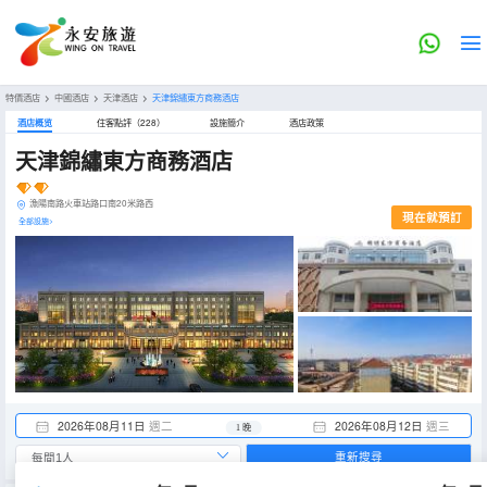
特價酒店
>
中國酒店
>
天津酒店
>
天津錦繡東方商務酒店
酒店概览
住客點評（228）
設施簡介
酒店政策
天津錦繡東方商務酒店
漁陽南路火車站路口南20米路西
現在就預訂
全部設施>
2026年08月11日
週二
2026年08月12日
週三
1 晚
重新搜尋