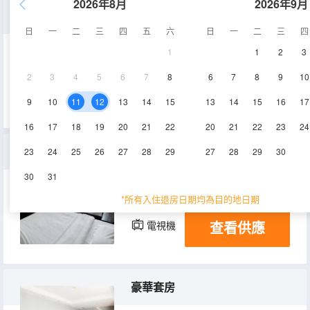
2026年8月
2026年9月
大床房
日
一
二
三
四
五
六
日
一
二
三
四
1
1
2
3
22㎡
3-6層
空調
2
3
4
5
6
7
8
6
7
8
9
10
查看供應
電視機
9
10
11
12
13
14
15
13
14
15
16
17
16
17
18
19
20
21
22
20
21
22
23
24
普通標準間B
23
24
25
26
27
28
29
27
28
29
30
30
31
26㎡
4層
空調
*所有入住退房日期均為目的地日期
查看供應
電視機
豪華套房