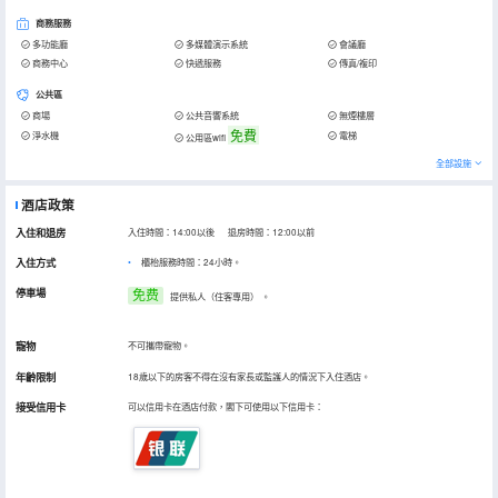
商務服務
多功能廳
多媒體演示系統
會議廳
商務中心
快遞服務
傳真/複印
公共區
商場
公共音響系統
無煙樓層
免費
淨水機
電梯
公用區wifi
全部設施
酒店政策
入住和退房
入住時間：14:00以後 退房時間：12:00以前
入住方式
櫃枱服務時間：24小時。
停車場
免费
提供私人（住客專用）
。
寵物
不可攜帶寵物。
年齡限制
18歲以下的房客不得在沒有家長或監護人的情況下入住酒店。
接受信用卡
可以信用卡在酒店付款，閣下可使用以下信用卡：