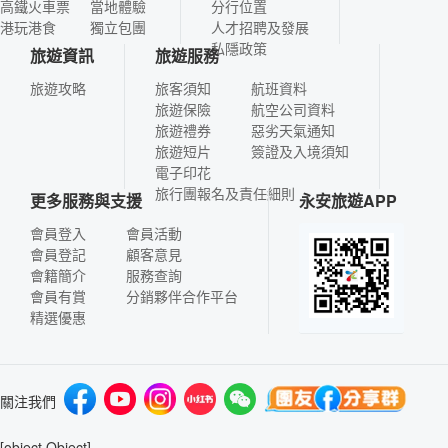
高鐵火車票
當地體驗
分行位置
港玩港食
獨立包團
人才招聘及發展
私隱政策
旅遊資訊
旅遊服務
旅遊攻略
旅客須知
航班資料
旅遊保險
航空公司資料
旅遊禮券
惡劣天氣通知
旅遊短片
簽證及入境須知
電子印花
旅行團報名及責任細則
更多服務與支援
永安旅遊APP
會員登入
會員活動
會員登記
顧客意見
會籍簡介
服務查詢
會員有賞
分銷夥伴合作平台
精選優惠
關注我們
[object Object]