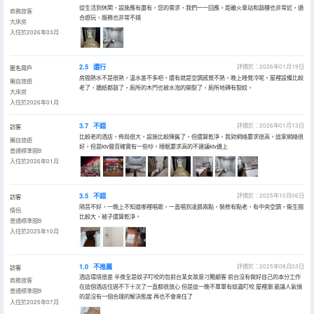
從生活到休閑，設施應有盡有，您的需求，我們一一回應。距離火車站和鼓樓也非常近，適
商務旅客
合遊玩，服務也非常不錯
大床房
入住於2026年03月
2.5
還行
評價於：2026年01月19日
匿名用戶
房間熱水不是很熱，温水差不多吧。還有就是空調感覺不熱。晚上睡覺冷呢。屋裡設備比較
獨自旅遊
老了，牆紙都鼓了，廁所的木門也被水泡的開裂了，廁所地磚有裂紋。
大床房
入住於2026年01月
3.7
不錯
評價於：2026年01月13日
訪客
比較老的酒店，佈局很大，設施比較陳舊了，但還算乾淨，我對網絡要求很高，這家網絡很
獨自旅遊
好，但是ktv聲音確實有一些吵，睡眠要求高的不建議ktv邊上
普通標準間B
入住於2026年01月
3.5
不錯
評價於：2025年10月06日
訪客
隔音不好，一晚上不知道哪裡唱歌，一直唱到凌晨兩點，裝修有點老，有中央空調，衞生間
情侶
比較大，被子還算乾淨。
普通標準間B
入住於2025年10月
1.0
不推薦
評價於：2025年08月03日
訪客
酒店環境很差 半夜全是蚊子叮咬的包前台某女故意刁難顧客 前台沒有做好自己的本分工作
商務旅客
在這個酒店住過不下十次了一直都很放心 但是這一晚不單單有蚊蟲叮咬 屋裡潮 最讓人氣憤
普通標準間B
的是沒有一個合理的解決態度 再也不會來住了
入住於2025年07月