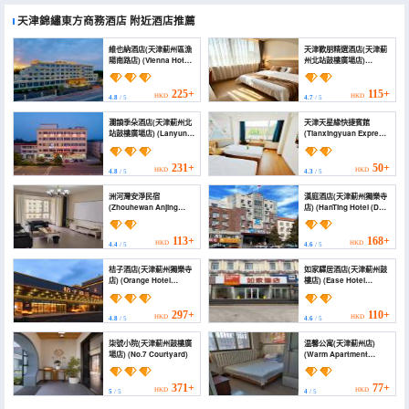
天津錦繡東方商務酒店
附近酒店推薦
維也納酒店(天津薊州區漁
天津歡朋精選酒店(天津薊
陽南路店) (Vienna Hotel
州北站鼓樓廣場店)
(Jizhou District, Tianjin
(Tianjin Huanpeng
Yuyang South Road))
Collection Hotel (Tianjin
Jizhou North Station
225+
115+
HKD
HKD
4.8
/ 5
4.7
/ 5
Drum Tower Square))
瀾韻季朵酒店(天津薊州北
天津天星緣快捷賓館
站鼓樓廣場店) (Lanyun
(Tianxingyuan Express
jiduo Hotel)
Hotel Tianjin)
231+
50+
HKD
HKD
4.8
/ 5
4.3
/ 5
洲河灣安淨民宿
漢庭酒店(天津薊州獨樂寺
(Zhouhewan Anjing
店) (HanTing Hotel (Dule
Homestay)
Temple, Jizhou, Tianjin))
113+
168+
HKD
HKD
4.4
/ 5
4.6
/ 5
桔子酒店(天津薊州獨樂寺
如家驛居酒店(天津薊州鼓
店) (Orange Hotel
樓店) (Ease Hotel
(Tianjin Jizhou Dule
(Tianjin Jizhou Drum
Temple))
Tower))
297+
110+
HKD
HKD
4.8
/ 5
4.6
/ 5
柒號小院(天津薊州鼓樓廣
温馨公寓(天津薊州店)
場店) (No.7 Courtyard)
(Warm Apartment
(Tianjin Jizhou))
371+
77+
HKD
HKD
5
/ 5
4
/ 5