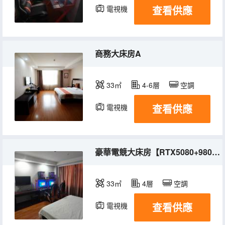
查看供應
電視機
商務大床房A
33㎡
4-6層
空調
查看供應
電視機
豪華電競大床房【RTX5080+9800X3D+OLED 360HZ+27寸】
33㎡
4層
空調
查看供應
電視機