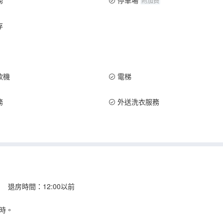
務
停車場
附加费
存
款機
電梯
務
外送洗衣服務
 退房時間：12:00以前
時。