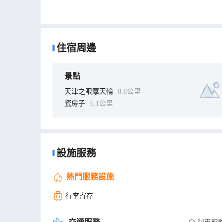
天津時光公寓內客房為一房一景、戶戶飄窗、風景私享
安全舒適。實惠的價格，星級的設施，專業級的私密性
旅遊人士的理想選擇。
住宿周邊
景點
天津之眼摩天輪
8.8公里
瓷房子
6.1公里
設施服務
熱門服務設施
行李寄存
交通服務