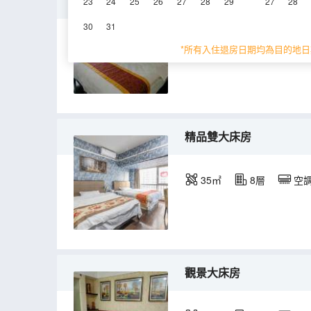
特惠大床房
23
24
25
26
27
28
29
27
28
30
31
30㎡
8層
空
*所有入住退房日期均為目的地日
精品雙大床房
35㎡
8層
空
觀景大床房