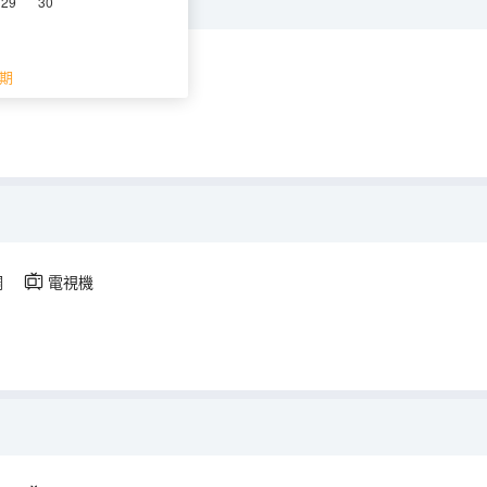
29
30
調
電視機
期
調
電視機