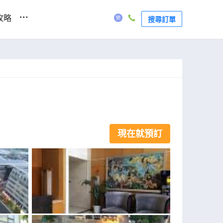
...
攻略
搜尋訂單
現在就預訂