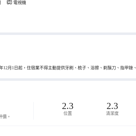
調
電視機
0年12月1日起，住宿業不得主動提供牙刷、梳子、浴擦、剃鬚刀、指甲銼
2.3
2.3
位置
清潔度
評價。