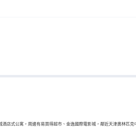
城酒店式公寓，周邊有易買得超市、金逸國際電影城，鄰近天津奧林匹克