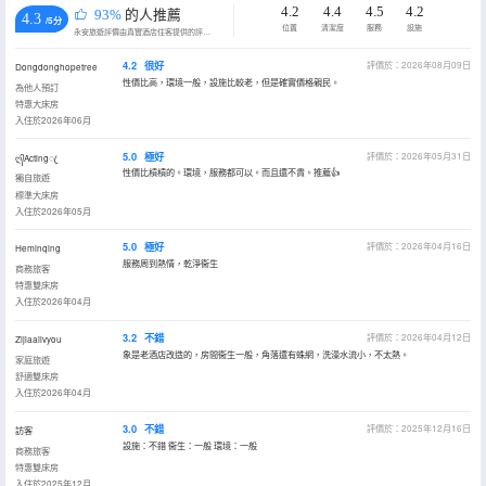
4.2
4.4
4.5
4.2
93%
的人推薦
4.3
/5分
位置
清潔度
服務
設施
永安旅遊評價由真實酒店住客提供的評價。
4.2
很好
評價於：2026年08月09日
Dongdonghopetree
性價比高，環境一般，設施比較老，但是確實價格親民。
為他人預訂
特惠大床房
入住於2026年06月
5.0
極好
評價於：2026年05月31日
ღ᭄Actingꦿ
性價比槓槓的。環境，服務都可以。而且還不貴。推薦👍
獨自旅遊
標準大床房
入住於2026年05月
5.0
極好
評價於：2026年04月16日
Heminqing
服務周到熱情，乾淨衞生
商務旅客
特惠雙床房
入住於2026年04月
3.2
不錯
評價於：2026年04月12日
Zijiaailvyou
象是老酒店改造的，房間衞生一般，角落還有蛛網，洗澡水流小，不太熱。
家庭旅遊
舒適雙床房
入住於2026年04月
3.0
不錯
評價於：2025年12月16日
訪客
設施：不錯 衞生：一般 環境：一般
商務旅客
特惠雙床房
入住於2025年12月