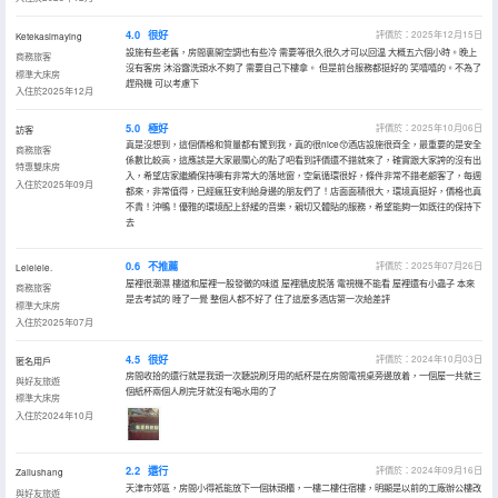
4.0
很好
評價於：2025年12月15日
Ketekasimaying
設施有些老舊，房間裏開空調也有些冷 需要等很久很久才可以回温 大概五六個小時。晚上
商務旅客
沒有客房 沐浴露洗頭水不夠了 需要自己下樓拿。 但是前台服務都挺好的 笑嘻嘻的。不為了
標準大床房
趕飛機 可以考慮下
入住於2025年12月
5.0
極好
評價於：2025年10月06日
訪客
真是沒想到，這個價格和質量都有驚到我，真的很nice😙酒店設施很齊全，最重要的是安全
商務旅客
係數比較高，這應該是大家最關心的點了吧看到評價還不錯就來了，確實跟大家誇的沒有出
特惠雙床房
入，希望店家繼續保持噢有非常大的落地窗，空氣循環很好，條件非常不錯老顧客了，每週
入住於2025年09月
都來，非常值得，已經瘋狂安利給身邊的朋友們了！店面面積很大，環境真挺好，價格也真
不貴！沖鴨！優雅的環境配上舒緩的音樂，親切又體貼的服務，希望能夠一如既往的保持下
去
0.6
不推薦
評價於：2025年07月26日
Lelelele.
屋裡很潮濕 樓道和屋裡一股發黴的味道 屋裡牆皮脱落 電視機不能看 屋裡還有小蟲子 本來
商務旅客
是去考試的 睡了一覺 整個人都不好了 住了這麼多酒店第一次給差評
標準大床房
入住於2025年07月
4.5
很好
評價於：2024年10月03日
匿名用戶
房間收拾的還行就是我頭一次聽説刷牙用的紙杯是在房間電視桌旁邊放着，一個屋一共就三
與好友旅遊
個紙杯兩個人刷完牙就沒有喝水用的了
標準大床房
入住於2024年10月
2.2
還行
評價於：2024年09月16日
Zailushang
天津市郊區，房間小得衹能放下一個牀頭櫃，一樓二樓住宿樓，明顯是以前的工廠辦公樓改
與好友旅遊