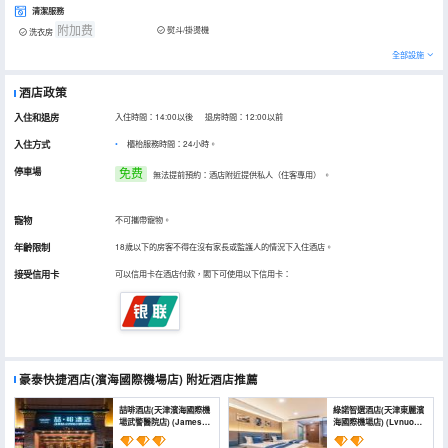
清潔服務
附加费
熨斗/掛燙機
洗衣房
全部設施
酒店政策
入住和退房
入住時間：14:00以後 退房時間：12:00以前
入住方式
櫃枱服務時間：24小時。
停車場
免费
無法提前預約：酒店附近提供私人（住客專用）
。
寵物
不可攜帶寵物。
年齡限制
18歲以下的房客不得在沒有家長或監護人的情況下入住酒店。
接受信用卡
可以信用卡在酒店付款，閣下可使用以下信用卡：
豪泰快捷酒店(濱海國際機場店)
附近酒店推薦
喆啡酒店(天津濱海國際機
綠諾智選酒店(天津東麗濱
場武警醫院店) (James
海國際機場店) (Lvnuo
Joyce Coffetel (Tianjin
Zhixuan Hotel (Tianjin
Binhai International
Dongli Binhai