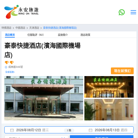
特價酒店
>
中國酒店
>
天津酒店
>
豪泰快捷酒店(濱海國際機場店)
酒店概览
住客點評（92）
設施簡介
酒店政策
豪泰快捷酒店(濱海國際機場
店)
成林道346號
現在就預訂
全部設施>
2026年08月12日
週三
2026年08月13日
週四
1 晚