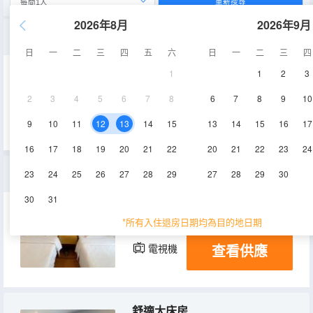
重新搜尋
2026年8月
2026年9月
標準大床房
日
一
二
三
四
五
六
日
一
二
三
四
1
1
2
3
15-17㎡
1層
空調
2
3
4
5
6
7
8
6
7
8
9
10
查看供應
電視機
9
10
11
12
13
14
15
13
14
15
16
17
16
17
18
19
20
21
22
20
21
22
23
24
特惠雙床房
23
24
25
26
27
28
29
27
28
29
30
30
31
15-18㎡
1層
空調
*所有入住退房日期均為目的地日期
查看供應
電視機
舒適大床房