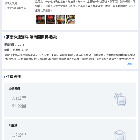
造而來，一次性拖鞋也沒有，無抽紙，無Wifi，主要城市幹道旁邊，倒不是特別的吵鬧。 仔
標準大床房
細看了，確實是天津手電筒廠的廠房，這裏最主要是離機場近，附近一公里範圍內吃的館子
入住於2024年09月
還是比較豐富。
豪泰快捷酒店(濱海國際機場店)
開業時間：
2018
地址：
成林道346號
豪泰快捷酒店(濱海國際機場店)位於天津市東麗區成林道346號，酒店設施齊全，環境舒適，交通便利距離地鐵2號線騎
行約5分鐘，距離濱江道商業中心駕車約20分鐘，周邊擁有大型超市、餐廳、洗衣、美容美髮、足浴等，服務配套與娛
樂設施一應俱全。酒店房型大床和雙床，房內基層配設齊全；酒店以“賓客至上”為經營宗旨。豪泰快捷酒店是您居家旅
展開
遊，商務出差的良好選擇，豪泰快捷酒店，只需感受。
住宿周邊
交通樞紐
7.1公里
8.9公里
地鐵站
1.7公里