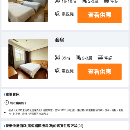
16-18㎡
2-3層
空調
查看供應
電視機
套房
35㎡
2-3層
空調
查看供應
電視機
重要資訊
城市重要資訊
根據《天津市生活垃圾管理條例》相關規定，自2020年12月1日起，住宿業不得主動提供牙刷、梳子、浴擦、剃鬚
刀、指甲銼、鞋擦，若需要可諮詢酒店。
豪泰快捷酒店(濱海國際機場店)的真實住客評論(92)