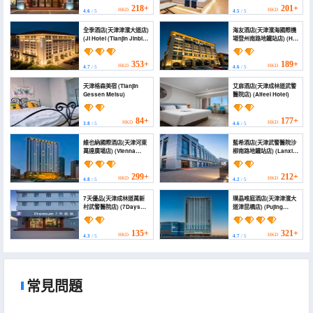
Airport Armed Police
International Airport))
218+
201+
HKD
HKD
4.6
/ 5
4.5
/ 5
Hospital))
全季酒店(天津津濱大道店)
海友酒店(天津濱海國際機
(JI Hotel (Tianjin Jinbin
場登州南路地鐵站店) (Hi
Avenue))
Inn Hotel (Tianjin Binhai
International Airport
Dengzhou South Road
353+
189+
HKD
HKD
4.7
/ 5
4.6
/ 5
Subway Station))
天津格森美宿 (Tianjin
艾扉酒店(天津成林道武警
Gessen Meisu)
醫院店) (Aifeel Hotel)
84+
177+
HKD
HKD
3.8
/ 5
4.6
/ 5
維也納國際酒店(天津河東
藍希酒店(天津武警醫院沙
萬達廣場店) (Vienna
柳南路地鐵站店) (Lanxi
International Hotel
Hotel (Tianjin Armed
Tianjin Hedong Wanda
Police Hospital Shaliu
Plaza)
South Road Subway
299+
212+
HKD
HKD
4.8
/ 5
4.2
/ 5
Station))
7天優品(天津成林道萬新
璞晶唯庭酒店(天津津濱大
村武警醫院店) (7Days
道津昆橋店) (Pujing
Inn Youpin (Tianjin
Weiting Hotel
Chenglindao
(Jinkunqiao))
Wanxincun Armed
135+
321+
HKD
HKD
4.3
/ 5
4.7
/ 5
Police Hospital))
常見問題