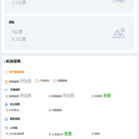
2.5公里
景點
9公里
9.3公里
設施服務
熱門服務設施
附加费
行李寄存
叫醒服務
接機服務
交通服務
附加费
附加费
免費
接機服務
送機服務
停車場
前台服務
行李寄存
叫醒服務
餐飲服務
公共區
免費
公共區域禁煙
電梯
公用區wifi