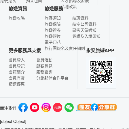
港玩港食
獨立包團
人才招聘及發展
私隱政策
旅遊資訊
旅遊服務
旅遊攻略
旅客須知
航班資料
旅遊保險
航空公司資料
旅遊禮券
惡劣天氣通知
旅遊短片
簽證及入境須知
電子印花
旅行團報名及責任細則
更多服務與支援
永安旅遊APP
會員登入
會員活動
會員登記
顧客意見
會籍簡介
服務查詢
會員有賞
分銷夥伴合作平台
精選優惠
關注我們
[object Object]