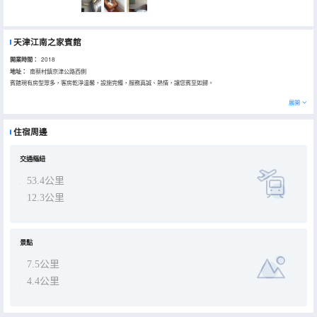
天津江南之家賓館
開業時間：
2018
地址：
南蔡村鎮京津公路西側
賓館現有房型眾多，客房乾淨温馨，設施完備，服務真誠、熱情，讓您賓至如歸。
展開
住宿周邊
交通樞紐
53.4公里
12.3公里
景點
7.5公里
4.4公里