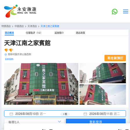
特價酒店
>
中國酒店
>
天津酒店
>
天津江南之家賓館
酒店概览
住客點評（12）
設施簡介
酒店政策
天津江南之家賓館
南蔡村鎮京津公路西側
現在就預訂
全部設施>
2026年08月10日
週一
2026年08月11日
週二
1 晚
重新搜尋