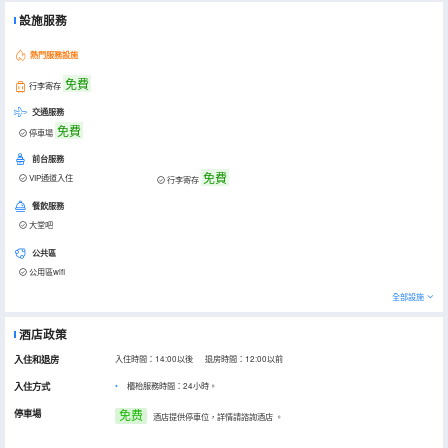
設施服務
熱門服務設施
免費
行李寄存
交通服務
免費
停車場
前台服務
免費
VIP通道入住
行李寄存
餐飲服務
大堂吧
公共區
公用區wifi
全部設施
酒店政策
入住和退房
入住時間：14:00以後 退房時間：12:00以前
入住方式
櫃枱服務時間：24小時。
停車場
免费
酒店提供停車位，詳情請諮詢酒店
。