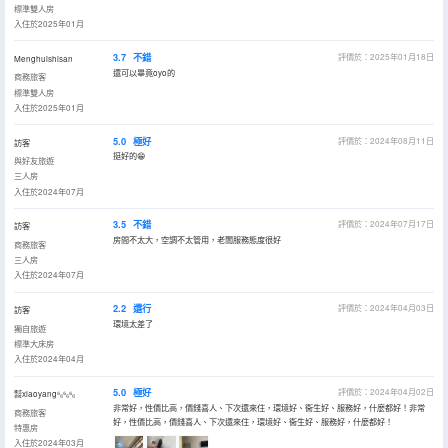
標準雙人房
入住於2025年01月
3.7
不錯
評價於：2025年01月18日
Menghuishisan
還可以畢竟oyo的
商務旅客
標準雙人房
入住於2025年01月
5.0
極好
評價於：2024年08月11日
訪客
挺好的😁
與好友旅遊
三人房
入住於2024年07月
3.5
不錯
評價於：2024年07月17日
訪客
房間不太大，空調不太管用，老闆服務態度很好
商務旅客
三人房
入住於2024年07月
2.2
還行
評價於：2024年04月03日
訪客
環境太差了
獨自旅遊
標準大床房
入住於2024年04月
5.0
極好
評價於：2024年04月02日
㍿xiaoyang⁶₆⁶₆⁶₆
非常好，性價比高，價錢喜人、下次還來住，環境好、衞生好、服務好，什麼都好！非常
商務旅客
好，性價比高，價錢喜人、下次還來住，環境好、衞生好、服務好，什麼都好！
特惠房
入住於2024年03月