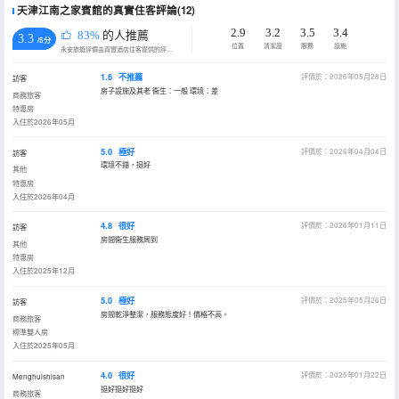
天津江南之家賓館的真實住客評論(12)
2.9
3.2
3.5
3.4
83%
的人推薦
3.3
/5分
位置
清潔度
服務
設施
永安旅遊評價由真實酒店住客提供的評價。
1.6
不推薦
評價於：2026年05月28日
訪客
房子設施及其老 衞生：一般 環境：差
商務旅客
特惠房
入住於2026年05月
5.0
極好
評價於：2026年04月04日
訪客
環境不錯，挺好
其他
特惠房
入住於2026年04月
4.8
很好
評價於：2026年01月11日
訪客
房間衞生服務周到
其他
特惠房
入住於2025年12月
5.0
極好
評價於：2025年05月26日
訪客
房間乾淨整潔，服務態度好！價格不高。
商務旅客
標準雙人房
入住於2025年05月
4.0
很好
評價於：2025年01月22日
Menghuishisan
挺好挺好挺好
商務旅客