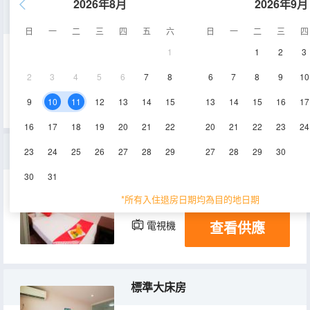
2026年8月
2026年9月
三人房
日
一
二
三
四
五
六
日
一
二
三
四
1
1
2
3
16㎡
2-3層
空調
2
3
4
5
6
7
8
6
7
8
9
10
查看供應
電視機
9
10
11
12
13
14
15
13
14
15
16
17
16
17
18
19
20
21
22
20
21
22
23
24
特惠房
23
24
25
26
27
28
29
27
28
29
30
30
31
16㎡
1-3層
空調
*所有入住退房日期均為目的地日期
查看供應
電視機
標準大床房