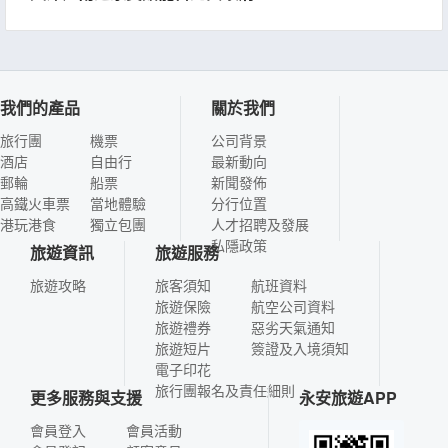
我們的產品
關於我們
旅行團
機票
公司背景
酒店
自由行
最新動向
郵輪
船票
新聞發佈
高鐵火車票
當地體驗
分行位置
港玩港食
獨立包團
人才招聘及發展
私隱政策
旅遊資訊
旅遊服務
旅遊攻略
旅客須知
航班資料
旅遊保險
航空公司資料
旅遊禮券
惡劣天氣通知
旅遊短片
簽證及入境須知
電子印花
旅行團報名及責任細則
更多服務與支援
永安旅遊APP
會員登入
會員活動