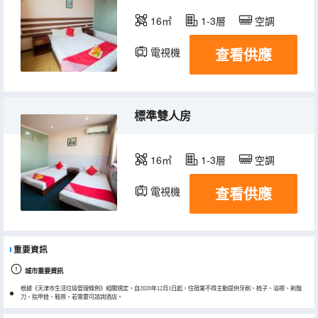
16㎡
1-3層
空調
查看供應
電視機
標準雙人房
16㎡
1-3層
空調
查看供應
電視機
重要資訊
城市重要資訊
根據《天津市生活垃圾管理條例》相關規定，自2020年12月1日起，住宿業不得主動提供牙刷、梳子、浴擦、剃鬚
刀、指甲銼、鞋擦，若需要可諮詢酒店。