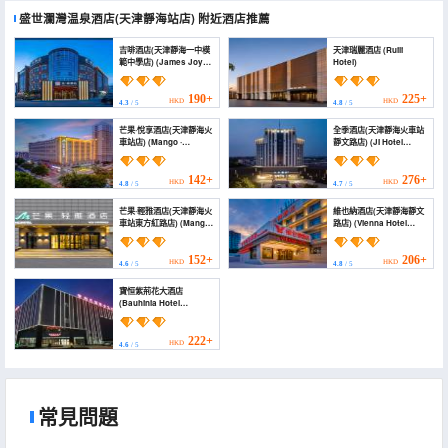
盛世瀾灣温泉酒店(天津靜海站店)
附近酒店推薦
吉啡酒店(天津靜海一中模
天津瑞麗酒店 (Ruili
範中學店) (James Joyce
Hotel)
Coffetel (Tianjin Jinghai
Development Zone
Haixinyuan))
190+
225+
HKD
HKD
4.3
/ 5
4.8
/ 5
芒果·悅享酒店(天津靜海火
全季酒店(天津靜海火車站
車站店) (Mango ·
靜文路店) (JI Hotel
Yuexiang Hotel (Tianjin
(Tianjin Jinghai Railway
Jinghai Railway
Station Jingwen Road))
Station))
142+
276+
HKD
HKD
4.8
/ 5
4.7
/ 5
芒果·輕雅酒店(天津靜海火
維也納酒店(天津靜海靜文
車站東方紅路店) (Mango
路店) (Vienna Hotel
Qingya Hotel)
(Tianjin Jinghai
Jingwen Road Branch))
152+
206+
HKD
HKD
4.6
/ 5
4.8
/ 5
寶恒紫荊花大酒店
(Bauhinia Hotel
Baoheng)
222+
HKD
4.6
/ 5
常見問題