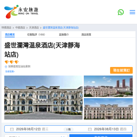
特價酒店
>
中國酒店
>
天津酒店
>
盛世瀾灣温泉酒店(天津靜海站店)
酒店概览
住客點評（155）
設施簡介
酒店政策
盛世瀾灣温泉酒店(天津靜海
站店)
旭華道南加油站東側
現在就預訂
全部設施>
2026年08月12日
週三
2026年08月13日
週四
1 晚