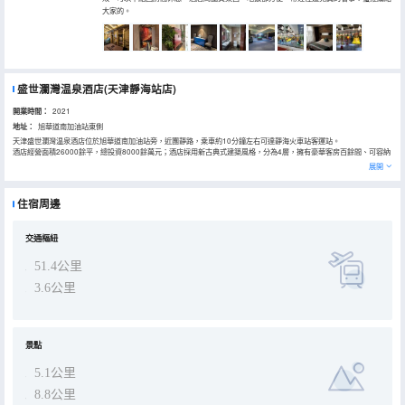
大家的。
盛世瀾灣温泉酒店(天津靜海站店)
開業時間：
2021
地址：
旭華道南加油站東側
天津盛世瀾灣温泉酒店位於旭華道南加油站旁，近團靜路，乘車約10分鐘左右可達靜海火車站客運站。
酒店經營面積26000餘平，總投資8000餘萬元；酒店採用新古典式建築風格，分為4層，擁有豪華客房百餘間、可容納
50至100人的多功能會議廳1間及容納200人同時就餐的高檔自助餐廳，另配備6間獨立VIP包房。
展開
温泉區域設有男女賓更衣櫃1千個。
住宿周邊
交通樞紐
51.4公里
3.6公里
景點
5.1公里
8.8公里