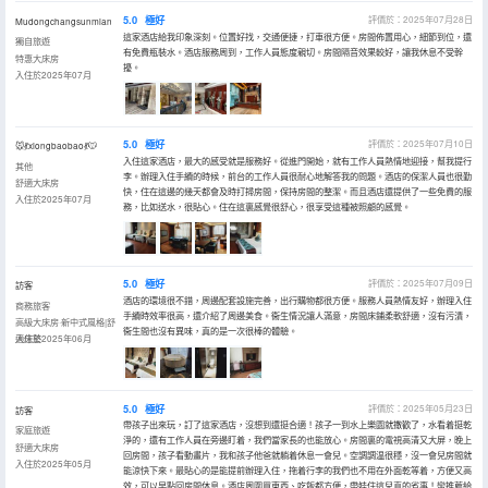
5.0
極好
評價於：2025年07月28日
Mudongchangsunmian
這家酒店給我印象深刻。位置好找，交通便捷，打車很方便。房間佈置用心，細節到位，還
獨自旅遊
有免費瓶裝水。酒店服務周到，工作人員態度親切。房間隔音效果較好，讓我休息不受幹
特惠大床房
擾。
入住於2025年07月
5.0
極好
評價於：2025年07月10日
🐭💃xiongbaobao💃🐭
入住這家酒店，最大的感受就是服務好。從進門開始，就有工作人員熱情地迎接，幫我提行
其他
李。辦理入住手續的時候，前台的工作人員很耐心地解答我的問題。酒店的保潔人員也很勤
舒適大床房
快，住在這邊的幾天都會及時打掃房間，保持房間的整潔。而且酒店還提供了一些免費的服
入住於2025年07月
務，比如送水，很貼心。住在這裏感覺很舒心，很享受這種被照顧的感覺。
5.0
極好
評價於：2025年07月09日
訪客
酒店的環境很不錯，周邊配套設施完善，出行購物都很方便。服務人員熱情友好，辦理入住
商務旅客
手續時效率很高，還介紹了周邊美食。衞生情況讓人滿意，房間床鋪柔軟舒適，沒有污漬，
高級大床房·新中式風格|舒
衞生間也沒有異味，真的是一次很棒的體驗。
適床墊
入住於2025年06月
5.0
極好
評價於：2025年05月23日
訪客
帶孩子出來玩，訂了這家酒店，沒想到還挺合適！孩子一到水上樂園就撒歡了，水看着挺乾
家庭旅遊
淨的，還有工作人員在旁邊盯着，我們當家長的也能放心。房間裏的電視高清又大屏，晚上
舒適大床房
回房間，孩子看動畫片，我和孩子他爸就躺着休息一會兒。空調調温很穩，沒一會兒房間就
入住於2025年05月
能涼快下來。最貼心的是能提前辦理入住，拖着行李的我們也不用在外面乾等着，方便又高
效，可以早點回房間休息。酒店周圍買東西、吃飯都方便，帶娃住這兒真的省事！蠻推薦給