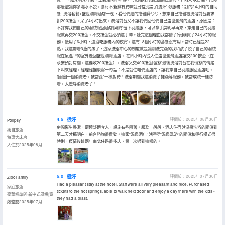
那麼鹹讓你多喝水不説，食材不新鮮有異味就另當別論了[流汗] 😅服務：訂的24小時的自助
餐+洗浴套餐+盛世瀾灣酒店一晚，看他們給的拖鞋臟兮兮，想穿自己拖鞋被洗浴前台要求
扣200按金。呆了4小時出來，洗浴前台又不讓我們回他們自己盛世瀾灣的酒店，原因是：
不許穿我們自己的羽絨服回酒店[疑問]留下羽絨服，可以拿手牌明早再來，穿走自己的羽絨
服就再交200按金。不交按金就必須還手牌。聽完這個理由我都懵了[衰]購買了24小時的服
務，衹用了6小時，還沒吃服務內的夜宵，還有18個小時的套餐沒有用。當時已經是22
點，我還帶着3歲的孩子，這家洗浴中心的制度就是讓剛洗完澡的我和孩子脱了自己的羽絨
服在氣温1º的室外走回盛世瀾灣酒店。 在四小時內從入住盛世瀾灣酒店讓交200按金（在
永安預訂房間，還要收200按金），洗浴又交400按金[發怒]最後洗浴前台在我憤怒的情緒
下叫來經理，經理輕描淡寫一句話：不是就住咱們酒店的，讓我穿自己羽絨服回酒店吧。
[捂臉]一個消費者，被當孫*一樣對待！洗浴期間我還消費了搓澡等服務，被當成賊一樣防
着，太羞辱消費者了！
4.5
很好
評價於：2025年08月30日
Polipsy
房間衞生整潔，環境舒適宜人，設施有些陳舊。服務一般般，酒店住宿與温泉洗浴的關係到
獨自旅遊
第二天才搞明白，前台諮詢很費勁。這家“温泉酒店”與隔壁“温泉洗浴”的關係和運行模式很
特惠大床房
特別，疫情後這兩年南北住過很多店，第一次遇到這樣的。
入住於2025年08月
5.0
極好
評價於：2025年07月30日
ZiboFamily
Had a pleasant stay at the hotel. Staff were all very pleasant and nice. Purchased
家庭旅遊
tickets to the hot springs, able to walk next door and enjoy a day there with the kids -
豪華標準間·新中式風格|寬
they had a blast.
敞空間
入住於2025年07月