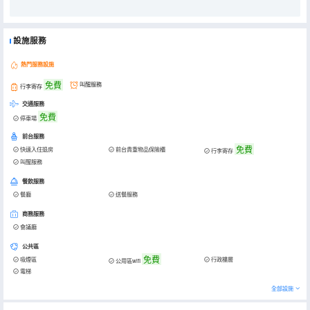
設施服務
熱門服務設施
免費
叫醒服務
行李寄存
交通服務
免費
停車場
前台服務
免費
快速入住退房
前台貴重物品保險櫃
行李寄存
叫醒服務
餐飲服務
餐廳
送餐服務
商務服務
會議廳
公共區
免費
吸煙區
行政樓層
公用區wifi
電梯
全部設施