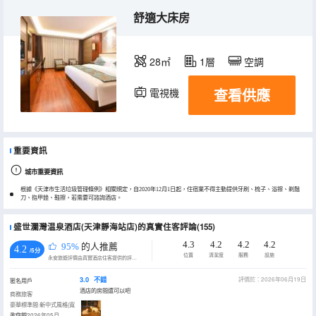
舒適大床房
28㎡
1層
空調
查看供應
電視機
重要資訊
城市重要資訊
根據《天津市生活垃圾管理條例》相關規定，自2020年12月1日起，住宿業不得主動提供牙刷、梳子、浴擦、剃鬚
刀、指甲銼、鞋擦，若需要可諮詢酒店。
盛世瀾灣温泉酒店(天津靜海站店)的真實住客評論(155)
4.3
4.2
4.2
4.2
95%
的人推薦
4.2
/5分
位置
清潔度
服務
設施
永安旅遊評價由真實酒店住客提供的評價。
3.0
不錯
評價於：2026年06月19日
匿名用戶
酒店的房間還可以吧
商務旅客
豪華標準間·新中式風格|寬
敞空間
入住於2026年05月