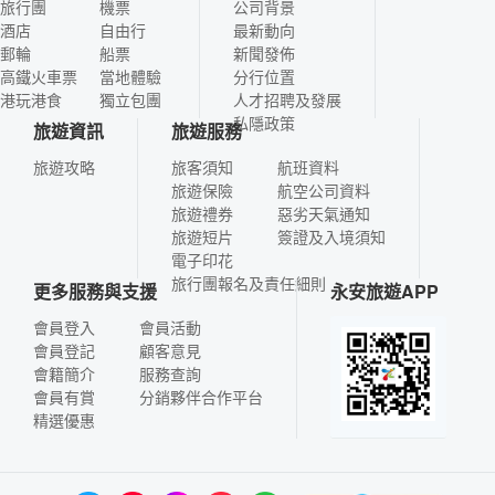
旅行團
機票
公司背景
酒店
自由行
最新動向
郵輪
船票
新聞發佈
高鐵火車票
當地體驗
分行位置
港玩港食
獨立包團
人才招聘及發展
私隱政策
旅遊資訊
旅遊服務
旅遊攻略
旅客須知
航班資料
旅遊保險
航空公司資料
旅遊禮券
惡劣天氣通知
旅遊短片
簽證及入境須知
電子印花
旅行團報名及責任細則
更多服務與支援
永安旅遊APP
會員登入
會員活動
會員登記
顧客意見
會籍簡介
服務查詢
會員有賞
分銷夥伴合作平台
精選優惠