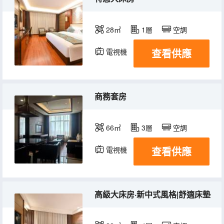
28㎡
1層
空調
查看供應
電視機
商務套房
66㎡
3層
空調
查看供應
電視機
高級大床房·新中式風格|舒適床墊