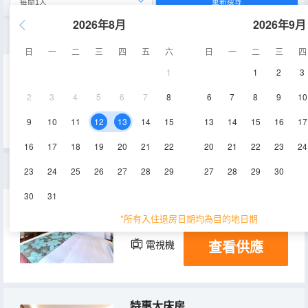
重新搜尋
2026年8月
2026年9月
豪華大床房·新中式風格|寬敞空間
日
一
二
三
四
五
六
日
一
二
三
四
1
1
2
3
28㎡
1-2層
空調
2
3
4
5
6
7
8
6
7
8
9
10
查看供應
電視機
9
10
11
12
13
14
15
13
14
15
16
17
16
17
18
19
20
21
22
20
21
22
23
24
高級雙床房
23
24
25
26
27
28
29
27
28
29
30
30
31
28㎡
1-3層
空調
*所有入住退房日期均為目的地日期
查看供應
電視機
特惠大床房