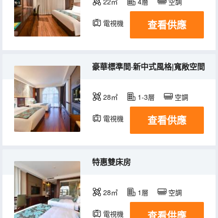
22㎡
4層
空調
查看供應
電視機
豪華標準間·新中式風格|寬敞空間
28㎡
1-3層
空調
查看供應
電視機
特惠雙床房
28㎡
1層
空調
查看供應
電視機