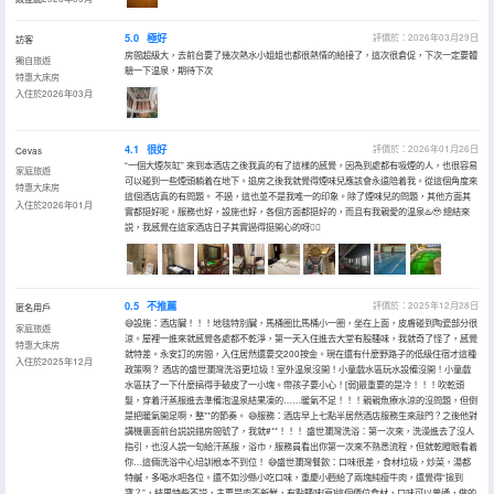
5.0
極好
評價於：2026年03月29日
訪客
房間超級大，去前台要了幾次熱水小姐姐也都很熱情的給接了，這次很倉促，下次一定要體
獨自旅遊
驗一下温泉，期待下次
特惠大床房
入住於2026年03月
4.1
很好
評價於：2026年01月26日
Cevas
“一個大煙灰缸” 來到本酒店之後我真的有了這樣的感覺，因為到處都有吸煙的人，也很容易
家庭旅遊
可以碰到一些煙頭躺着在地下。退房之後我就覺得煙味兒應該會永遠陪着我。從這個角度來
特惠大床房
這個酒店真的有問題。 不過，這也並不是我唯一的印象。除了煙味兒的問題，其他方面其
入住於2026年01月
實都挺好呢。服務也好，設施也好，各個方面都挺好的，而且有我親愛的温泉♨️🥹 總結來
説，我感覺在這家酒店日子其實過得挺開心的呀👍🏻
0.5
不推薦
評價於：2025年12月28日
匿名用戶
😅設施：酒店臟！！！地毯特別臟，馬桶圈比馬桶小一圈，坐在上面，皮膚碰到陶瓷部分很
家庭旅遊
涼。屋裡一進來就感覺各處都不乾淨，第一天入住進去大堂有股騷味，我就奇了怪了，感覺
特惠大床房
就特差。永安訂的房間，入住居然還要交200按金。現在還有什麼野路子的低級住宿才這種
入住於2025年12月
政策啊？ 酒店的盛世瀾灣洗浴更垃圾！室外温泉沒開！小童戲水區玩水設備沒開！小童戲
水區扶了一下什麼搞得手破皮了一小塊。帶孩子要小心！[弱]最重要的是冷！！！吹乾頭
髮，穿着汗蒸服進去準備泡温泉結果凍的……暖氣不足！！！親親魚療水涼的沒問題，但倒
是把暖氣開足啊，整**的節奏。 😅服務：酒店早上七點半居然酒店服務生來敲門？之後他對
講機裏面前台説説錯房間號了，我就#**！！！ 盛世瀾灣洗浴：第一次來，洗澡進去了沒人
指引，也沒人説一句給汗蒸服，浴巾，服務員看出你第一次來不熟悉流程，但就乾瞪眼看着
你…這倆洗浴中心培訓根本不到位！ 😅盛世瀾灣餐飲：口味很差，食材垃圾，炒菜，湯都
特鹹，多喝水吧各位。還不如沙縣小吃口味，重慶小麪給了兩塊純瘦牛肉，還覺得“撿到
寶？”，結果特柴不説，主要是肉不新鮮，有點騷味[衰]這個價位食材，口味可以普通，做的