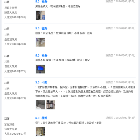
5.0
極好
評價於：2026年08月05日
訪客
房間面積大，乾淨整潔衞生，地理位置好
與好友旅遊
臻選大床房
入住於2026年08月
5.0
極好
評價於：2026年08月03日
訪客
設施：齊全 衞生：乾淨利落 環境：不錯 服務：很好
其他
晶選雙床房
入住於2026年08月
5.0
極好
評價於：2026年07月30日
訪客
環境不錯 環境：乾淨 服務：服務很好 設施：齊全
其他
優選大床房
入住於2026年07月
3.0
不錯
評價於：2026年07月19日
訪客
1.他們家雙床房都是一個戶型，全都對着樓梯口，介意的人不要訂。 2.空調要開很久才能涼
其他
下來，但房間並不大。。。 3.沐浴露和洗髮水都沒有及時添，都是空瓶狀態的，我洗的時
晶選大床房
候用的都是自己帶的。 4.環境一般吧，隔音效果也一般，位置很難找。
入住於2026年07月
5.0
極好
評價於：2026年07月14日
訪客
衞生：衞生做的很仔細 設施：沒有壞的 環境：非常好，乾淨
家庭旅遊
臻選大床房
入住於2026年07月