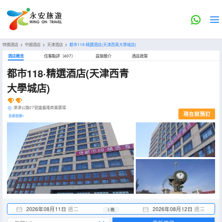
特價酒店
>
中國酒店
>
天津酒店
>
都市118·精選酒店(天津西青大學城店)
酒店概览
住客點評（407）
設施簡介
酒店政策
都市118·精選酒店(天津西青
大學城店)
津淶公路27號盛鑫隆商業廣場
現在就預訂
全部設施>
2026年08月11日
週二
2026年08月12日
週三
1 晚