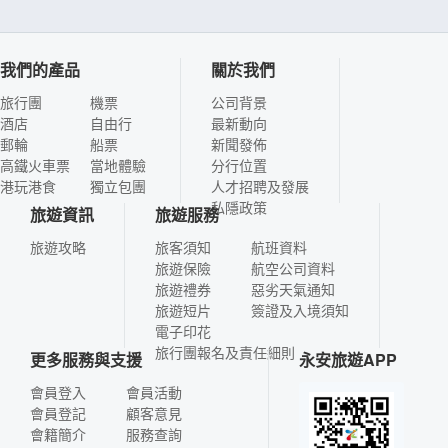
我們的產品
關於我們
旅行團
機票
公司背景
酒店
自由行
最新動向
郵輪
船票
新聞發佈
高鐵火車票
當地體驗
分行位置
港玩港食
獨立包團
人才招聘及發展
私隱政策
旅遊資訊
旅遊服務
旅遊攻略
旅客須知
航班資料
旅遊保險
航空公司資料
旅遊禮券
惡劣天氣通知
旅遊短片
簽證及入境須知
電子印花
旅行團報名及責任細則
更多服務與支援
永安旅遊APP
會員登入
會員活動
會員登記
顧客意見
會籍簡介
服務查詢