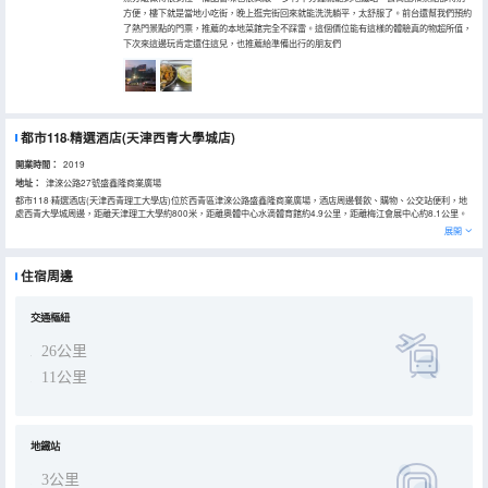
方便，樓下就是當地小吃街，晚上逛完街回來就能洗洗躺平，太舒服了。前台還幫我們預約
了熱門景點的門票，推薦的本地菜館完全不踩雷。這個價位能有這樣的體驗真的物超所值，
下次來這邊玩肯定還住這兒，也推薦給準備出行的朋友們
都市118·精選酒店(天津西青大學城店)
開業時間：
2019
地址：
津淶公路27號盛鑫隆商業廣場
都市118·精選酒店(天津西青理工大學店)位於西青區津淶公路盛鑫隆商業廣場，酒店周邊餐飲、購物、公交站便利，地
處西青大學城周邊，距離天津理工大學約800米，距離奧體中心水滴體育館約4.9公里，距離梅江會展中心約8.1公里。
酒店擁有六十餘間精品客房，所有床品及洗漱用品，均選用優質合作商，客用茶杯、口杯、毛巾、浴巾、均為高温消
展開
毒，所有客房配備無線WIFI、24小時熱水、獨立空調、電視機，致力為客人打造一個貼心舒適、親近自然的商旅住宿空
間，讓您置身於家的清新與高雅享受“多一點自在”的愉悅入住體驗。
住宿周邊
交通樞紐
26公里
11公里
地鐵站
3公里