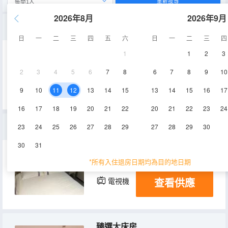
重新搜尋
2026年8月
2026年9月
晶選大床房
日
一
二
三
四
五
六
日
一
二
三
四
1
1
2
3
16-20㎡
空調
淋浴
2
3
4
5
6
7
8
6
7
8
9
10
查看供應
電視機
9
10
11
12
13
14
15
13
14
15
16
17
16
17
18
19
20
21
22
20
21
22
23
24
優選大床房
23
24
25
26
27
28
29
27
28
29
30
30
31
13-15㎡
空調
淋浴
*所有入住退房日期均為目的地日期
查看供應
電視機
臻選大床房