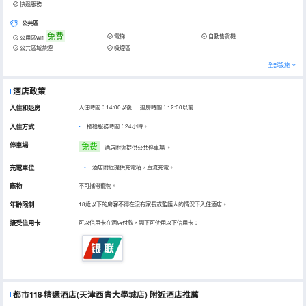
快遞服務
公共區
免費
電梯
自動售貨機
公用區wifi
公共區域禁煙
吸煙區
全部設施
酒店政策
入住和退房
入住時間：14:00以後 退房時間：12:00以前
入住方式
櫃枱服務時間：24小時。
停車場
免费
酒店附近提供公共停車場
。
充電車位
•
酒店附近提供充電樁，直流充電。
寵物
不可攜帶寵物。
年齡限制
18歲以下的房客不得在沒有家長或監護人的情況下入住酒店。
接受信用卡
可以信用卡在酒店付款，閣下可使用以下信用卡：
都市118·精選酒店(天津西青大學城店)
附近酒店推薦