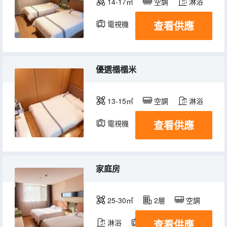
14-17㎡
空調
淋浴
查看供應
電視機
優選榻榻米
13-15㎡
空調
淋浴
查看供應
電視機
家庭房
25-30㎡
2層
空調
查看供應
淋浴
電視機