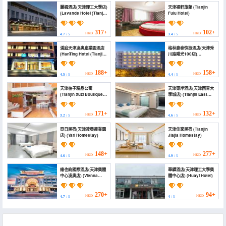
麗楓酒店(天津理工大學店)
天津福軒旅館 (Tianjin
(Lavande Hotel (Tianjin
Fulu Hotel)
University of
Technology Branch))
317+
102+
HKD
HKD
4.7
/ 5
3.4
/ 5
漢庭天津凌奧產業園酒店
格林豪泰快捷酒店(天津秀
(HanTing Hotel (Tianjin
川路陽光100店)
Ling'ao Industrial Park))
(GreenTree Inn Express
Hotel (Tianjin Xiqing
University City
188+
158+
HKD
HKD
4.5
/ 5
4.4
/ 5
Sunshine 100 Store))
天津柚子精品公寓
天津東岸酒店(天津西青大
(Tianjin Xuzi Boutique
學城店) (Tianjin East
Apartment)
Coast Hotel (Xiqing
University Town Zall E-
commerce Mall))
171+
132+
HKD
HKD
3.2
/ 5
4.6
/ 5
亞日民宿(天津凌奧產業園
天津佳家民宿 (Tianjin
店) (Yari Homestay)
Jiajia Homestay)
148+
277+
HKD
HKD
4.6
/ 5
4.9
/ 5
維也納國際酒店(天津奧體
華驛酒店(天津理工大學奧
中心凌奧店) (Vienna
體中心店) (Huayi Hotel)
International Hotel
(Tianjin Ling'ao))
270+
94+
HKD
HKD
4.7
/ 5
4
/ 5