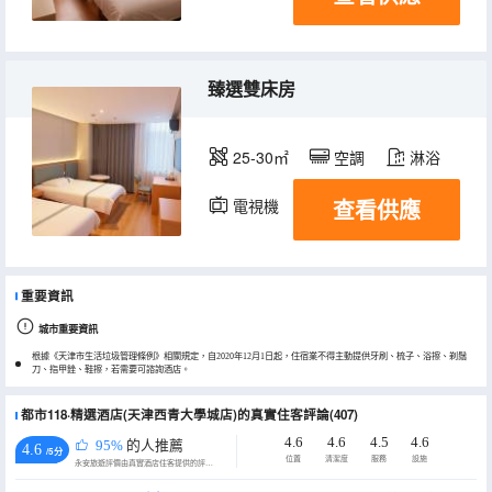
臻選雙床房
25-30㎡
空調
淋浴
查看供應
電視機
重要資訊
城市重要資訊
根據《天津市生活垃圾管理條例》相關規定，自2020年12月1日起，住宿業不得主動提供牙刷、梳子、浴擦、剃鬚
刀、指甲銼、鞋擦，若需要可諮詢酒店。
都市118·精選酒店(天津西青大學城店)的真實住客評論(407)
4.6
4.6
4.5
4.6
95%
的人推薦
4.6
/5分
位置
清潔度
服務
設施
永安旅遊評價由真實酒店住客提供的評價。