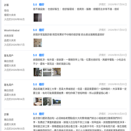
5.0
極好
評價於：2026年07月06日
訪客
很不錯設施： 也很好衞生： 很舒服環境： 很周到，服務：總體而言非常不錯，很好
情侶
優選大床房
入住於2026年06月
5.0
極好
評價於：2026年07月02日
Woshinibabai
房間非常寬敞舒適 隔音效果好不吵睡的很舒服 前台美女服務態度很好
商務旅客
晶選大床房
入住於2026年07月
5.0
極好
評價於：2026年05月23日
匿名用戶
房間很乾凈，有外窗，很安靜，一覺睡到早上7點，位置也很好找，周邊早餐點，小吃店也
獨自旅遊
不少，還有一家葯店，剛好買創口貼
優選大床房
入住於2026年05月
5.0
極好
評價於：2026年05月20日
匿名用戶
酒店距離天津理工大學，西青大學城很近。但是。還是需要騎行一段時間的。共享單車一定
獨自旅遊
要注意，有的可能需要調度費，哪怕你騎了很短時間。所以説要留個心眼。
晶選大床房
入住於2026年04月
5.0
極好
評價於：2026年03月30日
訪客
這次旅行選對酒店啦✨必須來給老闆點個大大的贊!剛進門前台小姐姐就主動幫我們拎行
獨自旅遊
李，免費送了果盤和歡迎茶，辦理入住全程不到三分鐘，效率超高。房間整理得乾乾淨淨，
晶選大床房
落地窗正對江景，傍晚還能坐在陽台看日落，床品軟乎乎的，完全不會有悶汗感，衞生間乾
入住於2026年03月
濕分離做得很到位，備品香味也很高級。 步行十分鐘就能到地鐵站，去商圈和景點都特別