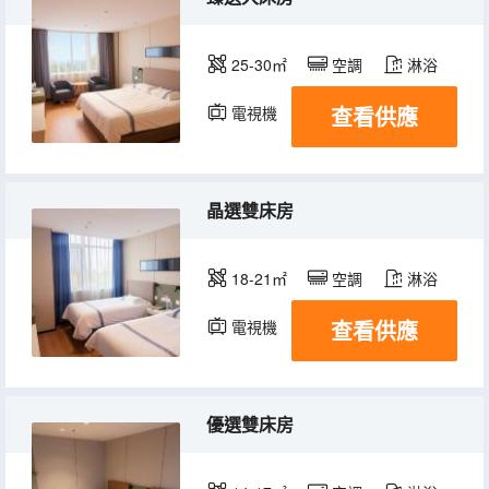
25-30㎡
空調
淋浴
查看供應
電視機
晶選雙床房
18-21㎡
空調
淋浴
查看供應
電視機
優選雙床房