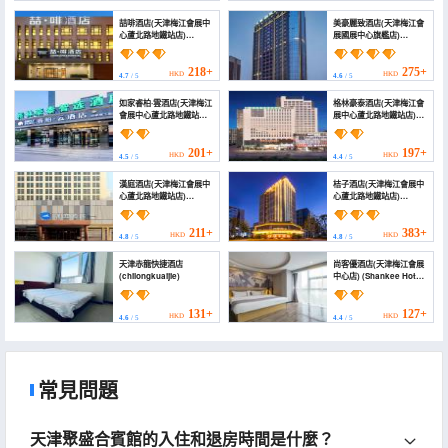
South Road))
Zhangdaokou Subway
Station))
喆啡酒店(天津梅江會展中
美豪麗致酒店(天津梅江會
心蘆北路地鐵站店)
展國展中心旗艦店)
(James Joyce Coffetel
(MEHOOD LESTIE Hotel
Hotel (Tianjin Meijiang
(Tianjin Meijiang
Exhibition Center Lubei
Convention National
218+
275+
HKD
HKD
4.7
/ 5
4.6
/ 5
Road Subway Station))
Exhibition Center
Flagship Store))
如家睿柏·雲酒店(天津梅江
格林豪泰酒店(天津梅江會
會展中心蘆北路地鐵站店)
展中心蘆北路地鐵站店)
(Homeinn Ripple Hotel
(GreenTree Inn (Tianjin
(Tianjin Meijiang
Meijiang Convention
Convention Center
and Exhibition Center
201+
197+
HKD
HKD
4.5
/ 5
4.4
/ 5
Lubel Road Subway
Renrenle Plaza))
Station))
漢庭酒店(天津梅江會展中
桔子酒店(天津梅江會展中
心蘆北路地鐵站店)
心蘆北路地鐵站店)
(HanTing Hotel (Tianjin
(Orange Hotel (Tianjin
Meijiang Convention
Meijiang Convention
and Exhibition Center,
and Exhibition Center,
211+
383+
HKD
HKD
4.8
/ 5
4.8
/ 5
Lubei Road Metro
Lubei Road Metro
Station))
Station Branch))
天津赤龍快捷酒店
尚客優酒店(天津梅江會展
(chilongkuaijie)
中心店) (Shankee Hotel
(Tianjin Meijiang
Convention Center))
131+
127+
HKD
HKD
4.6
/ 5
4.4
/ 5
常見問題
天津聚盛合賓館的入住和退房時間是什麼？