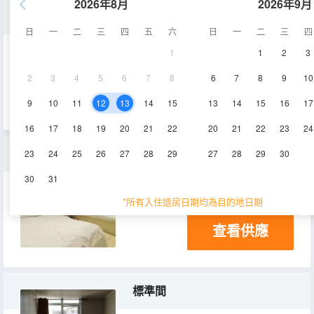
2026年8月
2026年9月
三人間
日
一
二
三
四
五
六
日
一
二
三
四
1
1
2
3
15㎡
2層
空調
2
3
4
5
6
7
8
6
7
8
9
10
查看供應
9
10
11
12
13
14
15
13
14
15
16
17
16
17
18
19
20
21
22
20
21
22
23
24
普通房（公共衞浴）
23
24
25
26
27
28
29
27
28
29
30
30
31
10㎡
2層
*所有入住退房日期均為目的地日期
查看供應
標準間