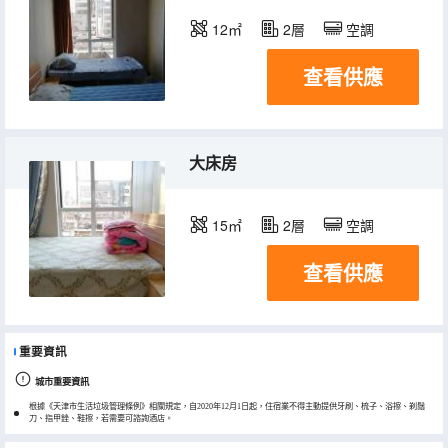
12㎡
2層
空調
查看供應
大床房
15㎡
2層
空調
查看供應
重要資訊
城市重要資訊
根據《天津市生活垃圾管理條例》相關規定，自2020年12月1日起，住宿業不得主動提供牙刷、梳子、浴擦、剃鬚
刀、指甲銼、鞋擦，若需要可諮詢酒店。