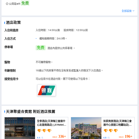
免費
公用區wifi
全部設施
酒店政策
入住和退房
入住時間：14:00以後 退房時間：12:00以前
入住方式
櫃枱服務時間：24小時。
停車場
免费
酒店內提供公共停車場
。
寵物
不可攜帶寵物。
年齡限制
18歲以下的房客不得在沒有家長或監護人的情況下入住酒店。
接受信用卡
可以信用卡在酒店付款，閣下可使用以下信用卡：
天津聚盛合賓館
附近酒店推薦
全季酒店(天津梅江會展中
如家商旅酒店(天津梅江會
心友誼南路店) (JI Hotel
展中心張道口地鐵站店)
(Tianjin Meijiang
(Homeinn Selected
Convention and
Hotel (Tianjin Meijiang
Exhibition Center Youyi
Convention Center
336+
196+
HKD
HKD
4.4
/ 5
4.8
/ 5