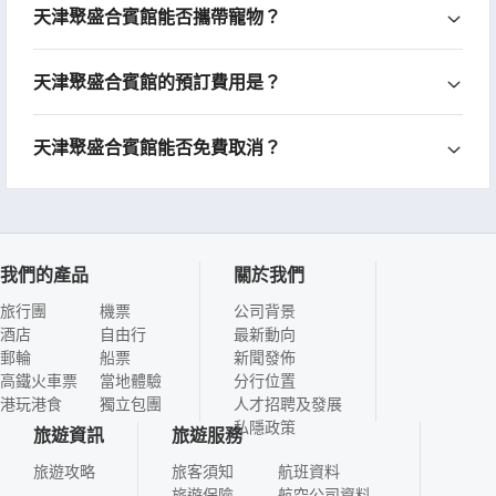
天津聚盛合賓館能否攜帶寵物？
天津聚盛合賓館的預訂費用是？
天津聚盛合賓館能否免費取消？
我們的產品
關於我們
旅行團
機票
公司背景
酒店
自由行
最新動向
郵輪
船票
新聞發佈
高鐵火車票
當地體驗
分行位置
港玩港食
獨立包團
人才招聘及發展
私隱政策
旅遊資訊
旅遊服務
旅遊攻略
旅客須知
航班資料
旅遊保險
航空公司資料