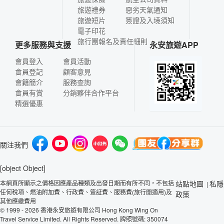
旅遊禮券
惡劣天氣通知
旅遊短片
簽證及入境須知
電子印花
旅行團報名及責任細則
更多服務與支援
永安旅遊APP
會員登入
會員活動
會員登記
顧客意見
會籍簡介
服務查詢
會員有賞
分銷夥伴合作平台
精選優惠
關注我們
[object Object]
本網頁所顯示之價格因應產品種類及出發日期而有所不同，不包括
站點地圖
私隱
|
任何稅項、燃油附加費、行政費、簽証費、服務費(旅行團適用)及
政策
其他應繳費用
© 1999 - 2026 香港永安旅遊有限公司 Hong Kong Wing On
Travel Service Limited. All Rights Reserved. 牌照號碼: 350074