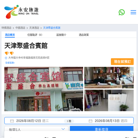
特價酒店
>
中國酒店
>
天津酒店
>
天津聚盛合賓館
酒店概览
住客點評（0）
設施簡介
酒店政策
天津聚盛合賓館
大寺鎮大寺村幸福路福泉花苑底商8號
現在就預訂
全部設施>
2026年08月12日
週三
2026年08月13日
週四
1 晚
重新搜尋