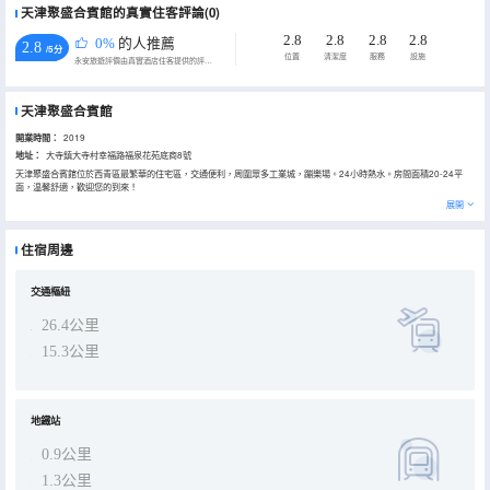
天津聚盛合賓館的真實住客評論(0)
2.8
2.8
2.8
2.8
0%
的人推薦
2.8
/5分
位置
清潔度
服務
設施
永安旅遊評價由真實酒店住客提供的評價。
天津聚盛合賓館
開業時間：
2019
地址：
大寺鎮大寺村幸福路福泉花苑底商8號
天津聚盛合賓館位於西青區最繁華的住宅區，交通便利，周圍眾多工業城，蹦樂場。24小時熱水。房間面積20-24平
面，温馨舒適，歡迎您的到來！
展開
住宿周邊
交通樞紐
26.4公里
15.3公里
地鐵站
0.9公里
1.3公里