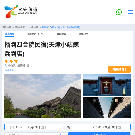
特價酒店
>
中國酒店
>
天津酒店
>
榴園四合院民宿(天津小站練兵園店)
酒店概览
住客點評（67）
設施簡介
酒店政策
榴園四合院民宿(天津小站練
兵園店)
小站鎮兵園南路1號
現在就預訂
全部設施>
2026年08月09日
週日
2026年08月10日
週一
1 晚