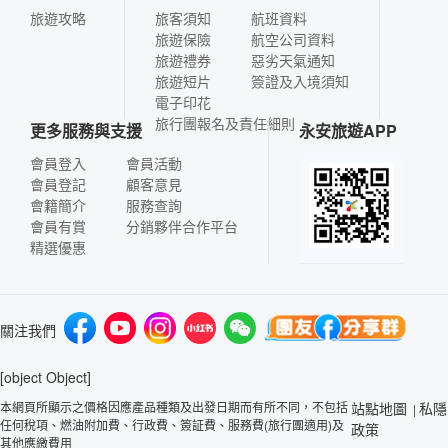
旅遊攻略
旅客須知
航班資料
旅遊保險
航空公司資料
旅遊禮券
惡劣天氣通知
旅遊短片
簽證及入境須知
電子印花
旅行團報名及責任細則
更多服務與支援
永安旅遊APP
會員登入
會員活動
會員登記
顧客意見
會籍簡介
服務查詢
會員有賞
分銷夥伴合作平台
精選優惠
關注我們
[object Object]
本網頁所顯示之價格因應產品種類及出發日期而有所不同，不包括
站點地圖
私隱
|
任何稅項、燃油附加費、行政費、簽証費、服務費(旅行團適用)及
政策
其他應繳費用