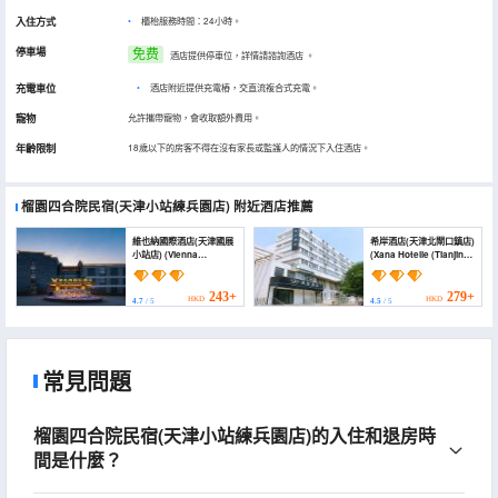
入住方式
櫃枱服務時間：24小時。
停車場
免费
酒店提供停車位，詳情請諮詢酒店
。
充電車位
•
酒店附近提供充電樁，交直流複合式充電。
寵物
允許攜帶寵物，會收取額外費用。
年齡限制
18歲以下的房客不得在沒有家長或監護人的情況下入住酒店。
榴園四合院民宿(天津小站練兵園店)
附近酒店推薦
維也納國際酒店(天津國展
希岸酒店(天津北閘口鎮店)
小站店) (Vienna
(Xana Hotelle (Tianjin
International Hotel
Beizhakou Town))
(Tianjin International
Exhibition Station))
243+
279+
HKD
HKD
4.7
/ 5
4.5
/ 5
常見問題
榴園四合院民宿(天津小站練兵園店)的入住和退房時
間是什麼？