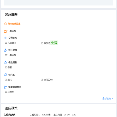
設施服務
熱門服務設施
行李寄存
交通服務
免費
充電車位
停車場
前台服務
行李寄存
餐飲服務
餐廳
公共區
燒烤
公用區wifi
娛樂活動設施
棋牌室
全部設施
酒店政策
入住和退房
入住時間：14:00以後 退房時間：08:00-12:00