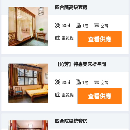
四合院高級套房
50㎡
1層
空調
查看供應
電視機
【沁芳】特惠雙床標準間
30㎡
1層
空調
查看供應
電視機
四合院總統套房