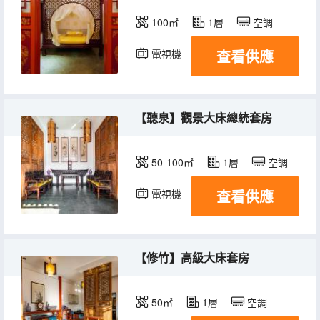
100㎡
1層
空調
查看供應
電視機
【聽泉】觀景大床總統套房
50-100㎡
1層
空調
查看供應
電視機
【修竹】高級大床套房
50㎡
1層
空調