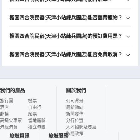
榴園四合院民宿(天津小站練兵園店)能否攜帶寵物？
榴園四合院民宿(天津小站練兵園店)的預訂費用是？
榴園四合院民宿(天津小站練兵園店)能否免費取消？
我們的產品
關於我們
旅行團
機票
公司背景
酒店
自由行
最新動向
郵輪
船票
新聞發佈
高鐵火車票
當地體驗
分行位置
港玩港食
獨立包團
人才招聘及發展
私隱政策
旅遊資訊
旅遊服務