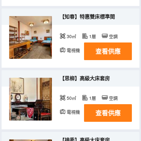
【知春】特惠雙床標準間
30㎡
1層
空調
查看供應
電視機
【思柳】高級大床套房
50㎡
1層
空調
查看供應
電視機
【接秀】高級大床套房