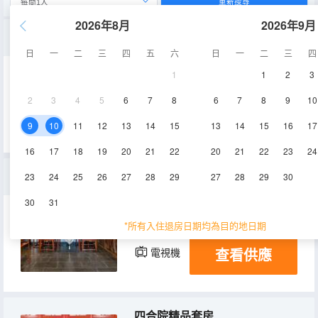
重新搜尋
2026年8月
2026年9月
【倚虹】精品雙床小套房
日
一
二
三
四
五
六
日
一
二
三
四
1
1
2
3
50㎡
1層
空調
2
3
4
5
6
7
8
6
7
8
9
10
查看供應
電視機
9
10
11
12
13
14
15
13
14
15
16
17
16
17
18
19
20
21
22
20
21
22
23
24
【望荷】觀景大床房（套房）
23
24
25
26
27
28
29
27
28
29
30
30
31
50㎡
1層
空調
*所有入住退房日期均為目的地日期
查看供應
電視機
四合院精品套房