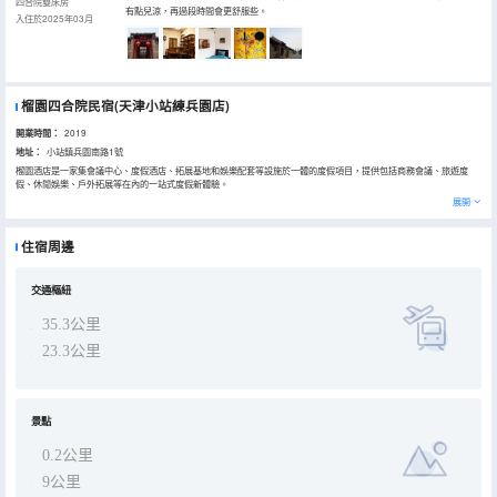
四合院雙床房
有點兒涼，再過段時間會更舒服些。
入住於2025年03月
榴園四合院民宿(天津小站練兵園店)
開業時間：
2019
地址：
小站鎮兵園南路1號
榴園酒店是一家集會議中心、度假酒店、拓展基地和娛樂配套等設施於一體的度假項目，提供包括商務會議、旅遊度
假、休閒娛樂、戶外拓展等在內的一站式度假新體驗。
展開
住宿周邊
交通樞紐
35.3公里
23.3公里
景點
0.2公里
9公里