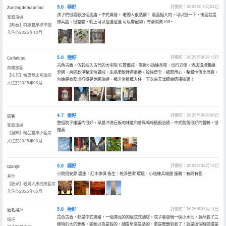
5.0
極好
評價於：2025年10月04日
Zunjingdemaomao
孩子們很喜歡這個酒店，中式風格。 老闆人很熱情！ 裏面挺大的，可以逛一下，後面就是
家庭旅遊
練兵園。很空曠，晚上可以溜達溜達 可以帶寵物，有清潔費100~
【知春】特惠雙床標準間
入住於2025年10月
5.0
極好
評價於：2025年06月15日
Caifafupo
古色古香，仿若進入古代的大宅院 位置優越，靠近小站練兵場，出行方便。酒店環境雅緻
商務旅客
舒適，房間乾淨整潔無異味，床品柔軟睡得很香。設施齊全，細節用心，整體性價比很高。
【沁芳】特惠雙床標準間
無論是商務出行還是休閑旅遊，都非常推薦入住，下次來天津還會選擇這裏！
入住於2025年06月
4.7
很好
評價於：2025年06月08日
訪客
整個院子維護的很好，早晨沖洗石板的味道和着鳥鳴綠植很治癒，中式院落很好的體驗，很
家庭旅遊
推薦
【凝輝】精品雙床小套房
入住於2025年06月
5.0
極好
評價於：2025年05月14日
Qianjin
小院很安靜 設施：紅木傢俱 衞生：乾淨整潔 環境：小站練兵城邊 服務：有問有答
其他
【聽泉】觀景大床總統套房
入住於2025年05月
5.0
極好
評價於：2025年03月11日
匿名用戶
古色古香，都是中式風格，一個漂亮的的庭院式酒店。院子裏發現一個小水池，竟然養了三
情侶
條特別大的錦鯉。開始以為是假的，細看原來是活的，更是驚艷到我了！就是這個時間還是