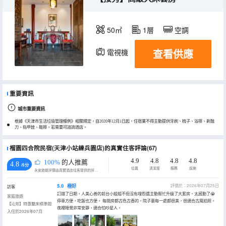
50㎡
1層
空調
查看供應
電視機
重要資訊
城市重要資訊
根據《天津市生活垃圾管理條例》相關規定，自2020年12月1日起，住宿業不得主動提供牙刷、梳子、浴擦、剃鬚
刀、指甲銼、鞋擦，若需要可諮詢酒店。
榴園四合院民宿(天津小站練兵園店)的真實住客評論(67)
4.9
4.8
4.8
4.8
100%
的人推薦
4.8
/5分
位置
清潔度
服務
設施
永安旅遊評價由真實酒店住客提供的評價。
5.0
極好
評價於：2026年07月25日
訪客
訂錯了日期，人美心善的前台小姐姐不但沒有埋怨還主動幫忙升級了大套房，太感動了😭
家庭旅遊
停車方便，吃飯也方便。 每間房都古色古香的，院子裏每一處都很美，很適合古風拍照。
【沁芳】特惠雙床標準間
夜裡睡覺非常安靜，適合怕吵星人。
入住於2026年07月