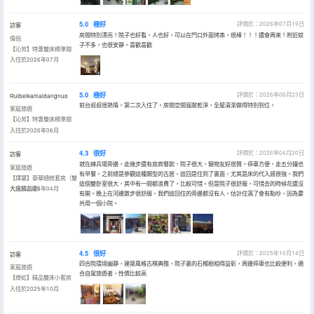
5.0
極好
評價於：2026年07月19日
訪客
房間特別漂亮！院子也好看。人也好，可以在門口外面烤串，很棒！！！還會再來！附近蚊
情侶
子不多，也很安靜。喜歡喜歡
【沁芳】特惠雙床標準間
入住於2026年07月
5.0
極好
評價於：2026年06月23日
Ruibeikamaidangnuo
前台叔叔很熱情，第二次入住了。房間空間寬敞乾淨，全屋清潔做得特別到位。
家庭旅遊
【沁芳】特惠雙床標準間
入住於2026年06月
4.3
很好
評價於：2026年04月20日
訪客
就在練兵場旁邊，走幾步還有底商餐飲，院子很大，寵物友好很贊。停車方便，走五分鐘也
家庭旅遊
有早餐。之前總是參觀這種類型的古居，這回是住到了裏面，尤其是床的代入感很強。我們
【擇蘭】豪華總統套房（雙
這個雙卧室很大，其中有一間都浪費了，比較可惜。但是院子很舒服，可惜去的時候花還沒
大床精品套）
入住於2026年04月
有開。晚上在河邊散步很舒服，我們這回住的旁邊都沒有人，估計住滿了會有點吵，因為要
共用一個小院。
4.5
很好
評價於：2025年10月14日
訪客
四合院環境幽靜，建築風格古樸典雅，院子裏的石榴樹相得益彰，周邊停車也比較便利，適
家庭旅遊
合自駕旅遊者，性價比較高
【倚虹】精品雙床小套房
入住於2025年10月