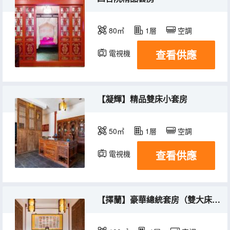
80㎡
1層
空調
查看供應
電視機
【凝輝】精品雙床小套房
50㎡
1層
空調
查看供應
電視機
【擇蘭】豪華總統套房（雙大床精品套）