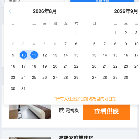
重新搜尋
2026年8月
2026年9月
休閒大床房
日
一
二
三
四
五
六
日
一
二
三
四
1
1
2
3
18㎡
3-6層
空調
2
3
4
5
6
7
8
6
7
8
9
10
查看供應
電視機
9
10
11
12
13
14
15
13
14
15
16
17
16
17
18
19
20
21
22
20
21
22
23
24
零壓高級大床房
23
24
25
26
27
28
29
27
28
29
30
30
31
20-23㎡
6層
空調
*所有入住退房日期均為目的地日期
查看供應
電視機
高級家庭雙床房