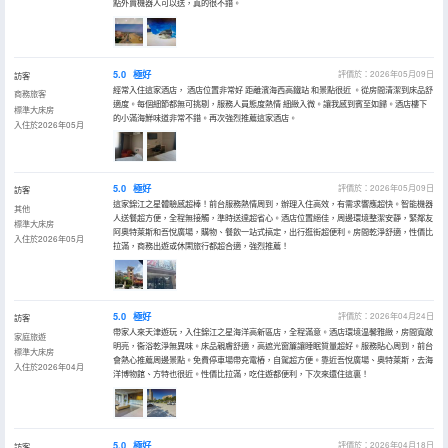
點外賣機器人可以送，真的很不錯。
5.0
極好
評價於：2026年05月09日
訪客
經常入住這家酒店， 酒店位置非常好 距離濱海西高鐵站 和景點很近 。從房間清潔到床品舒
商務旅客
適度。每個細節都無可挑剔，服務人員態度熱情 細緻入微。讓我感到賓至如歸。酒店樓下
標準大床房
的小滿海鮮味道非常不錯。再次強烈推薦這家酒店。
入住於2026年05月
5.0
極好
評價於：2026年05月09日
訪客
這家錦江之星體驗感超棒！前台服務熱情周到，辦理入住高效，有需求響應超快。智能機器
其他
人送餐超方便，全程無接觸，準時送達超省心。酒店位置絕佳，周邊環境整潔安靜，緊鄰友
標準大床房
阿奧特萊斯和吾悅廣場，購物、餐飲一站式搞定，出行逛街超便利。房間乾淨舒適，性價比
入住於2026年05月
拉滿，商務出遊或休閑旅行都超合適，強烈推薦！
5.0
極好
評價於：2026年04月24日
訪客
帶家人來天津遊玩，入住錦江之星海洋高新區店，全程滿意。酒店環境温馨雅緻，房間寬敞
家庭旅遊
明亮，衞浴乾淨無異味。床品親膚舒適，高遮光窗簾讓睡眠質量超好。服務貼心周到，前台
標準大床房
會熱心推薦周邊景點。免費停車場帶充電樁，自駕超方便。靠近吾悅廣場、奧特萊斯，去海
入住於2026年04月
洋博物館、方特也很近。性價比拉滿，吃住遊都便利，下次來還住這裏！
5.0
極好
評價於：2026年04月18日
訪客