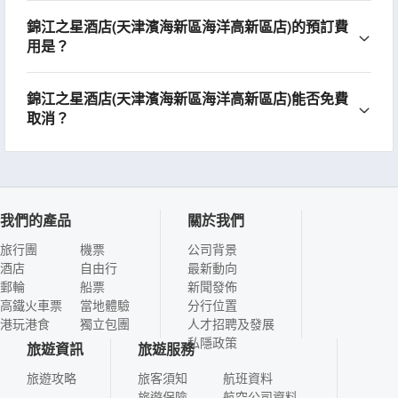
錦江之星酒店(天津濱海新區海洋高新區店)的預訂費
用是？
錦江之星酒店(天津濱海新區海洋高新區店)能否免費
取消？
我們的產品
關於我們
旅行團
機票
公司背景
酒店
自由行
最新動向
郵輪
船票
新聞發佈
高鐵火車票
當地體驗
分行位置
港玩港食
獨立包團
人才招聘及發展
私隱政策
旅遊資訊
旅遊服務
旅遊攻略
旅客須知
航班資料
旅遊保險
航空公司資料