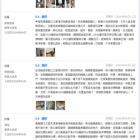
5.0
極好
評價於：2026年06月11日
訪客
🌟強烈推薦錦江之星海洋高新區酒店！前台服務超暖心，辦理入住高效快捷，工作人員全程
商務旅客
微笑耐心，主動告知周邊遊玩路線與交通方式，細節感拉滿💖。酒店位於金水畔廣場，周邊
標準大床房
環境整潔安靜，綠化充足，配套超完善，超市、餐飲、充電樁停車場一應俱全，生活超便
入住於2026年06月
利。自駕10分鐘到友阿奧特萊斯，購物逛街超方便；20分鐘可達方特主題公園、國家海洋
博物館，親子遊玩絕佳；30分鐘到東疆灣沙灘，細膩白沙、趕海拾貝，看絕美日落。房間
乾淨舒適，性價比超高，商務出行或家庭出遊都合適，已收藏，下次來還住這！
5.0
極好
評價於：2026年05月14日
訪客
必須給這家錦江之星滿分好評！首先誇前台，服務態度超級棒，待人親切有禮貌，辦事效率
商務旅客
高，全程體驗感特別舒服。最喜歡酒店的機器人送餐，科技感滿滿，外賣、夜宵都能送上
高級大床房
門，特別適合帶孩子出行的家庭。樓下地下有億樂買超市，日常需要的東西都能買到，價格
入住於2026年05月
也很實在，特別省心。酒店周邊環境整潔舒服，綠化也不錯，周邊餐飲特別齊全，早餐正餐
夜宵都不愁沒地方吃。出行遊玩太方便了，不管是去海洋館、國家海洋博物館，還是媽祖
廟、方特，打車基本28分鐘都能直達，位置真的絕了，房間乾淨整潔，住着特別舒心，下
次來還住這家！
5.0
極好
評價於：2026年05月10日
訪客
推薦錦江之星天津濱海新區海洋高新區酒店，前台服務超貼心，辦理入住高效又熱情，主動
情侶
幫忙拿行李，耐心解答疑問，還細緻推薦周邊遊玩的地方，還有路線，全程讓人倍感温暖。
標準大床房
酒店位置比較好，自己開車差不多20分鐘就可以到達國家海洋博物館，極地海洋館，30分
入住於2026年05月
鐘到達東疆灣沙灘，景色也比較不錯，周邊購物超級便利，樓下就是大型超市億樂買，如果