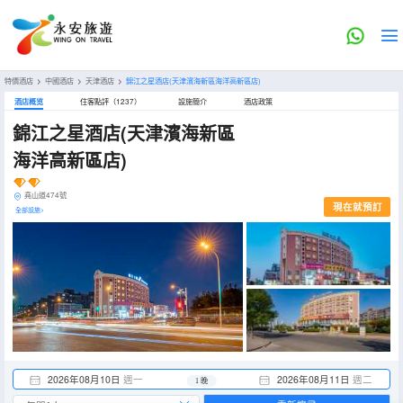
特價酒店
>
中國酒店
>
天津酒店
>
錦江之星酒店(天津濱海新區海洋高新區店)
酒店概览
住客點評（1237）
設施簡介
酒店政策
錦江之星酒店(天津濱海新區
海洋高新區店)
堯山道474號
現在就預訂
全部設施>
2026年08月10日
週一
2026年08月11日
週二
1 晚