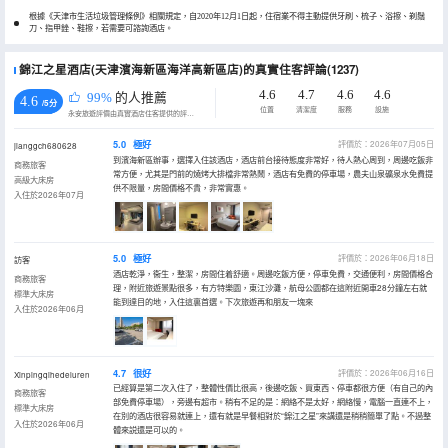
根據《天津市生活垃圾管理條例》相關規定，自2020年12月1日起，住宿業不得主動提供牙刷、梳子、浴擦、剃鬚
刀、指甲銼、鞋擦，若需要可諮詢酒店。
錦江之星酒店(天津濱海新區海洋高新區店)的真實住客評論(1237)
4.6
4.7
4.6
4.6
99%
的人推薦
4.6
/5分
位置
清潔度
服務
設施
永安旅遊評價由真實酒店住客提供的評價。
5.0
極好
評價於：2026年07月05日
jianggch680628
到濱海新區辦事，選擇入住該酒店，酒店前台接待態度非常好，待人熱心周到，周邊吃飯非
商務旅客
常方便，尤其是門前的燒烤大排檔非常熱鬧，酒店有免費的停車場，農夫山泉礦泉水免費提
高級大床房
供不限量，房間價格不貴，非常實惠。
入住於2026年07月
5.0
極好
評價於：2026年06月18日
訪客
酒店乾淨，衞生，整潔，房間住着舒適。周邊吃飯方便，停車免費，交通便利，房間價格合
商務旅客
理，附近旅遊景點很多，有方特樂園，東江沙灘，航母公園都在這附近開車28分鐘左右就
標準大床房
能到達目的地，入住這裏首選。下次旅遊再和朋友一塊來
入住於2026年06月
4.7
很好
評價於：2026年06月16日
Xinpingqihedeluren
已經算是第二次入住了，整體性價比很高，後邊吃飯、買東西、停車都很方便（有自己的內
商務旅客
部免費停車場），旁邊有超市。稍有不足的是：網絡不是太好，網絡慢，電腦一直連不上，
標準大床房
在別的酒店很容易就連上，還有就是早餐相對於“錦江之星”來講還是稍稍簡單了點。不過整
入住於2026年06月
體來説還是可以的。