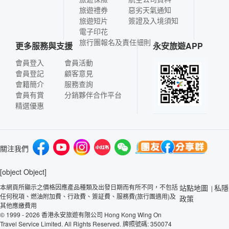
旅遊禮券
惡劣天氣通知
旅遊短片
簽證及入境須知
電子印花
旅行團報名及責任細則
更多服務與支援
永安旅遊APP
會員登入
會員活動
會員登記
顧客意見
會籍簡介
服務查詢
會員有賞
分銷夥伴合作平台
精選優惠
關注我們
[object Object]
本網頁所顯示之價格因應產品種類及出發日期而有所不同，不包括
站點地圖
私隱
|
任何稅項、燃油附加費、行政費、簽証費、服務費(旅行團適用)及
政策
其他應繳費用
© 1999 - 2026 香港永安旅遊有限公司 Hong Kong Wing On
Travel Service Limited. All Rights Reserved. 牌照號碼: 350074