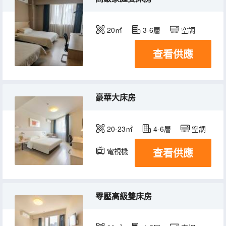
20㎡
3-6層
空調
查看供應
豪華大床房
20-23㎡
4-6層
空調
查看供應
電視機
零壓高級雙床房