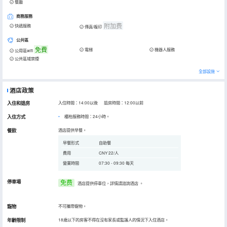
餐廳
商務服務
附加费
快遞服務
傳真/複印
公共區
免費
電梯
機器人服務
公用區wifi
公共區域禁煙
全部設施
酒店政策
入住和退房
入住時間：14:00以後 退房時間：12:00以前
入住方式
櫃枱服務時間：24小時。
餐飲
酒店提供早餐。
早餐形式
自助餐
費用
CNY 22/人
營業時間
07:30 - 09:30 每天
停車場
免费
酒店提供停車位，詳情請諮詢酒店
。
寵物
不可攜帶寵物。
年齡限制
18歲以下的房客不得在沒有家長或監護人的情況下入住酒店。