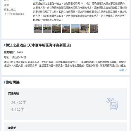
自駕遊在錦江之星住一晚上，首先要表揚昨天（4.17號）傍晚接待我的前台那位戴眼鏡的
其他
女接待人員。非常熱情的告知我周邊的環境和吃飯的地方，還按照我之前在網上留言對房間
標準大床房
的要求給我預訂了房間，看過之後很滿意。酒店的免費停車場就在酒店的馬路對面，很大也
入住於2026年04月
很方便。衹是停的車也比較多。酒店對面和周邊就有吃飯的地方，尤其早餐出了酒店隔壁右
邊就有一個很乾凈的早餐店。
錦江之星酒店(天津濱海新區海洋高新區店)
開業時間：
2015
地址：
堯山道474號
酒店位於天津濱海新區海洋高新區—金水畔廣場（諧海路與堯山道交口），廣場內配帶有充電樁的大型停車場、大型綜
合超市、美容美髮、各類美食等，生活配套方面一應俱全。酒店地址位置優越，距離京津塘、津濱兩條高速公路口僅五
分鐘車程；自駕車10分鐘可到達高鐵濱海西站、天津濱海職業學院、友阿奧特萊斯購物廣場、森林公園等；自駕車15分
展開
鐘可洋貨市場、海河外灘公園等；自駕車20分鐘可到達天津中新生態城、天津方特主題公園、天津航母主題公園、國家
海洋博物館、媽祖廟、天津水魔方、海昌極地海洋館等；自駕車30分鐘可到達東疆灣沙灘景區、東麗湖風景區、歡樂
谷、龍達温泉等；酒店到達天津市區也是十分便利的，自駕僅45分鐘，高鐵10多分鐘即可到達天津站，也可乘坐地鐵、
住宿周邊
專線等公共交通前往；多條公交線路途經酒店門口，無論自駕還是選擇公交出行均十分方便。 周邊有“中鐵十八局第五
工程公司，中海油天津分公司，中海油田服務天津分公司，中建二局四公司、中鐵城建三公司、南通三建、信息安全產
業園、創新創業園”等多家企事業單位。 酒店提供：無線寬帶高速上網，獨立空調，24小時熱水，星連心茶餐廳，停車
場，自助洗衣房等，是您商務、出遊住宿的理想選擇。 我店全體員工歡迎您的光臨與入住體驗！
交通樞紐
34.7公里
4.4公里
地鐵站