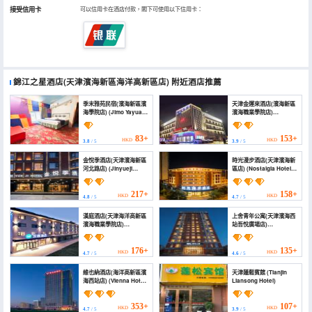
接受信用卡
可以信用卡在酒店付款，閣下可使用以下信用卡：
錦江之星酒店(天津濱海新區海洋高新區店)
附近酒店推薦
季末雅苑民宿(濱海新區濱
天津金運來酒店(濱海新區
海學院店) (Jimo Yayuan
濱海職業學院店)
Homestay (Binhai New
(Jinyunlai Holiday
Area Binhai College))
Hotel)
83+
153+
HKD
HKD
3.8
/ 5
3.9
/ 5
金悅季酒店(天津濱海新區
時光漫步酒店(天津濱海新
河北路店) (Jinyueji
區店) (Nostalgia Hotel
Hotel)
(Tianjin Binhai Tanggu))
217+
158+
HKD
HKD
4.8
/ 5
4.7
/ 5
漢庭酒店(天津海洋高新區
上舍青年公寓(天津濱海西
濱海職業學院店)
站吾悅廣場店)
(HanTing Hotel (Tianjin
(Shangshe Youth
Ocean Hi-tech Zone
Apartment (Tianjin
Binhai Vocational
Binhai New Area
176+
135+
HKD
HKD
4.7
/ 5
4.6
/ 5
College))
Wuyue Plaza Store))
維也納酒店(海洋高新區濱
天津蓮鬆賓館 (Tianjin
海西站店) (Vienna Hotel
Liansong Hotel)
(Ocean High-Tech Zone
Binhai West Station
Branch))
353+
107+
HKD
HKD
4.7
/ 5
3.9
/ 5