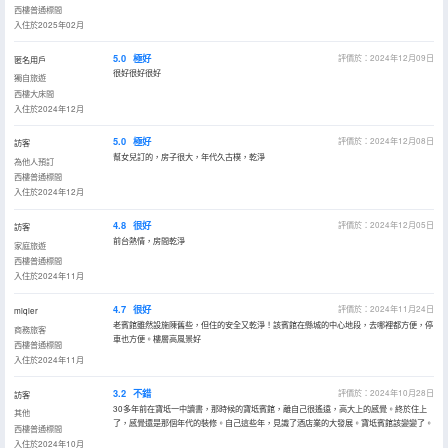
西樓普通標間
入住於2025年02月
5.0
極好
評價於：2024年12月09日
匿名用戶
很好很好很好
獨自旅遊
西樓大床間
入住於2024年12月
5.0
極好
評價於：2024年12月08日
訪客
幫女兒訂的，房子很大，年代久古樸，乾淨
為他人預訂
西樓普通標間
入住於2024年12月
4.8
很好
評價於：2024年12月05日
訪客
前台熱情，房間乾淨
家庭旅遊
西樓普通標間
入住於2024年11月
4.7
很好
評價於：2024年11月24日
miqier
老賓館雖然設施陳舊些，但住的安全又乾淨！該賓館在縣城的中心地段，去哪裡都方便，停
商務旅客
車也方便。樓層高風景好
西樓普通標間
入住於2024年11月
3.2
不錯
評價於：2024年10月28日
訪客
30多年前在寶坻一中讀書，那時候的寶坻賓館，離自己很遙遠，高大上的感覺。終於住上
其他
了，感覺還是那個年代的裝修。自己這些年，見識了酒店業的大發展。寶坻賓館該變變了。
西樓普通標間
入住於2024年10月