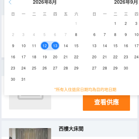
2026年8月
2026年9月
東樓標準間
日
一
二
三
四
五
六
日
一
二
三
四
1
1
2
3
17㎡
2層
空調
2
3
4
5
6
7
8
6
7
8
9
10
查看供應
9
10
11
12
13
14
15
13
14
15
16
17
16
17
18
19
20
21
22
20
21
22
23
24
東樓三人間
23
24
25
26
27
28
29
27
28
29
30
30
31
17㎡
3-4層
空調
*所有入住退房日期均為目的地日期
查看供應
西樓大床間