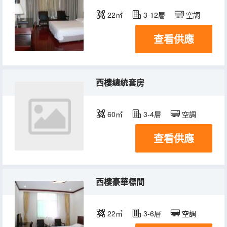
22㎡
3-12層
空調
查看供應
西樓總統套房
60㎡
3-4層
空調
查看供應
西樓豪華標間
22㎡
3-6層
空調