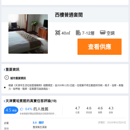
西樓普通套間
40㎡
7-12層
空調
查看供應
重要資訊
城市重要資訊
根據《天津市生活垃圾管理條例》相關規定，自2020年12月1日起，住宿業不得主動提供牙刷、梳子、浴擦、剃鬚
刀、指甲銼、鞋擦，若需要可諮詢酒店。
天津寶坻賓館的真實住客評論(19)
4.7
4.6
4.6
4.3
84%
的人推薦
4.5
/5分
位置
清潔度
服務
設施
永安旅遊評價由真實酒店住客提供的評價。
5.0
極好
評價於：2025年02月20日
訪客
整潔衞生滿意
其他