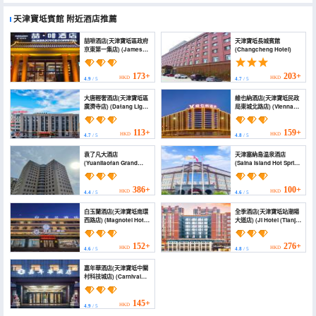
天津寶坻賓館
附近酒店推薦
喆啡酒店(天津寶坻區政府
天津寶坻長城賓館
京東第一集店) (James
(Changcheng Hotel)
Joyce Coffetel (Tianjin
Baodi District
Government Jingdong
173+
203+
HKD
HKD
4.9
/ 5
4.7
/ 5
First Group Branch))
大唐輕奢酒店(天津寶坻區
維也納酒店(天津寶坻民政
廣濟寺店) (Datang Light
局東城北路店) (Vienna
Luxury Hotel (Tianjin
Hotel (Tianjin Baodi
Baodi Branch))
Department of Civil
Affairs Dongcheng
113+
159+
HKD
HKD
4.7
/ 5
4.8
/ 5
North Road Branch))
袁了凡大酒店
天津塞納島温泉酒店
(Yuanliaofan Grand
(Saina Island Hot Spring
Hotel)
Hotel)
386+
100+
HKD
HKD
4.4
/ 5
4.6
/ 5
白玉蘭酒店(天津寶坻南環
全季酒店(天津寶坻站潮陽
西路店) (Magnotel Hotel
大道店) (JI Hotel (Tianjin
(Tianjin Baodi Nanhuan
Baodi Station
Xi Road))
Chaoyang Avenue))
152+
276+
HKD
HKD
4.6
/ 5
4.8
/ 5
嘉年華酒店(天津寶坻中關
村科技城店) (Carnival
Hotel)
145+
HKD
4.9
/ 5