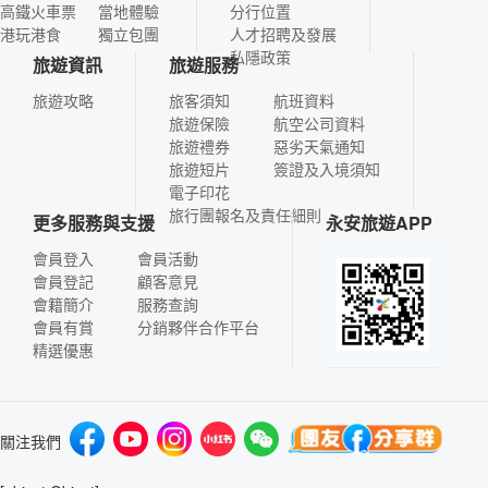
高鐵火車票
當地體驗
分行位置
港玩港食
獨立包團
人才招聘及發展
私隱政策
旅遊資訊
旅遊服務
旅遊攻略
旅客須知
航班資料
旅遊保險
航空公司資料
旅遊禮券
惡劣天氣通知
旅遊短片
簽證及入境須知
電子印花
旅行團報名及責任細則
更多服務與支援
永安旅遊APP
會員登入
會員活動
會員登記
顧客意見
會籍簡介
服務查詢
會員有賞
分銷夥伴合作平台
精選優惠
關注我們