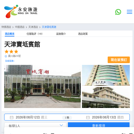
特價酒店
>
中國酒店
>
天津酒店
>
天津寶坻賓館
酒店概览
住客點評（19）
設施簡介
酒店政策
天津寶坻賓館
廣川路23號
現在就預訂
全部設施>
2026年08月12日
週三
2026年08月13日
週四
1 晚
重新搜尋