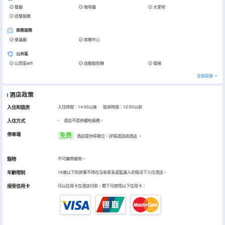
餐廳
咖啡廳
大堂吧
送餐服務
商務服務
會議廳
商務中心
公共區
公用區wifi
自動取款機
電梯
全部設施
酒店政策
入住和退房
入住時間：14:00以後 退房時間：12:00以前
入住方式
酒店不提供櫃枱服務。
停車場
免费
酒店提供停車位，詳情請諮詢酒店
。
寵物
不可攜帶寵物。
年齡限制
18歲以下的房客不得在沒有家長或監護人的情況下入住酒店。
接受信用卡
可以信用卡在酒店付款，閣下可使用以下信用卡：