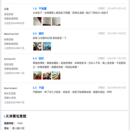
1.0
不推薦
評價於：2024年10月14日
訪客
太多蚊子，房間牆壁上都是蚊子屍體，我現在凌晨一點打了將近20 衹蚊子
家庭旅遊
西樓普通標間
入住於2024年09月
5.0
極好
評價於：2024年01月08日
Bikachao339
很棒 父母輩的記憶 我來感受一下
商務旅客
西樓普通標間
入住於2024年01月
4.0
很好
評價於：2023年11月18日
Icemarulin
賓館很傳統，服務很體貼。設施很傳統，床褥很乾凈。住的人不多，晚上很安靜。不是節假
家庭旅遊
日，房價很優惠。總體很滿意，再接加再厲！
西樓普通標間
入住於2023年11月
3.5
不錯
評價於：2023年09月18日
Buendewen
門鎖壞的，修了好久才搞定，衹能等，就是不給調換房間。國營的酒店，呵呵
與好友旅遊
西樓大床間
入住於2023年07月
天津寶坻賓館
開業時間：
1999
地址：
廣川路23號