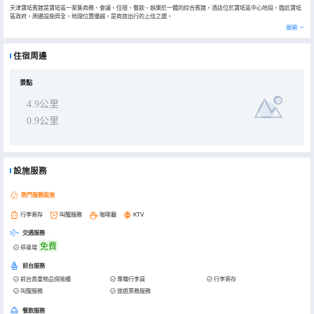
天津寶坻賓館是寶坻區一家集商務、會議、住宿、餐飲、娛樂於一體的綜合賓館。酒店位於寶坻區中心地段，臨近寶坻
區政府，周邊設施齊全，地理位置優越，是商旅出行的上佳之選。
天津寶坻賓館景色怡人，花木繁茂，空氣清新，館區內兩幢大樓並排而立，東面是傳統的四層大樓，西面為新建的現代
展開
豪華的十五層大廈，兩者合一，別具一格；兩樓四周樹木環繞，綠草如茵，鮮花怒放，竹影婆娑。樓、廳、堂、亭等曲
廊相連，錯落有致，堪稱環境優美，景色宜人。
天津寶坻賓館設有標準間、三人間、大床房、豪華套房和行政套房等多種房型。全部按照商務客房的高標準進行裝修，
住宿周邊
設計新穎、典雅簡潔，設施設備齊全，舒適温馨，配有光纖上網並全部開通多頻道數字電視，可為廣大賓客提供不同檔
次的個性化服務。設定無煙客房樓層、房間的一次性客用品和毛巾、枕套、床單等客用棉織品按賓客意更換、以減少洗
滌次數，讓賓客住着舒心、用着放心。房間內全部選用符合國家環保要求的傢俱，並布置對人體有益的綠色植物，供應
潔淨的飲用水。賓館內共有大小會議室6個，多功能廳3座，裝璜高貴大氣，配備多媒體投影儀等先進設備，可接待各類
景點
高級別會議。
一直以來秉承高品質的服務質量、豐富的菜品種類、幽雅的內部環境服務於廣大賓客。多年來天津寶坻賓館以“賓客至
4.9公里
上”的經營宗旨，本着“綠色、健康、環保”的目標，不斷追求卓越，得到社會的普遍認可。
我們熱忱歡迎各界人士下榻天津寶坻賓館，天津寶坻賓館全體員工將以舒適的環境，精美的佳餚，為您提供最熱情周到
0.9公里
的服務。
設施服務
熱門服務設施
行李寄存
叫醒服務
咖啡廳
KTV
交通服務
免費
停車場
前台服務
前台貴重物品保險櫃
專職行李員
行李寄存
叫醒服務
旅遊票務服務
餐飲服務