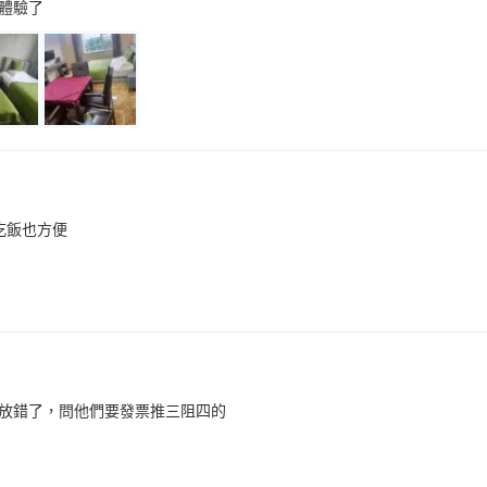
體驗了
吃飯也方便
放錯了，問他們要發票推三阻四的