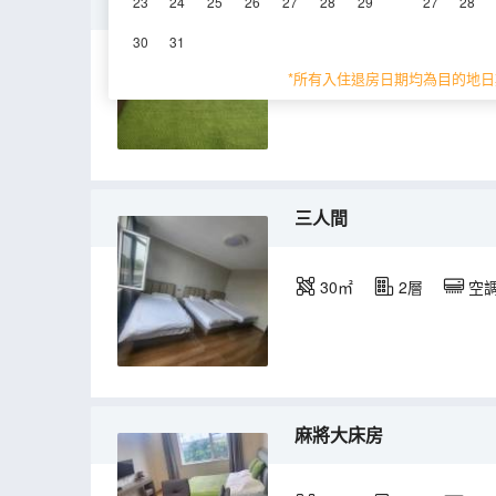
豪華大床房
23
24
25
26
27
28
29
27
28
30
31
20㎡
2-3層
*所有入住退房日期均為目的地日
三人間
30㎡
2層
空
麻將大床房