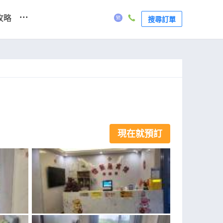
...
攻略
搜尋訂單
現在就預訂