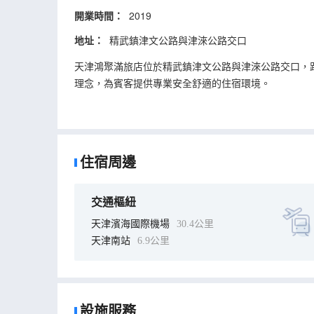
開業時間：
2019
地址：
精武鎮津文公路與津淶公路交口
天津鴻聚滿旅店位於精武鎮津文公路與津淶公路交口，距
理念，為賓客提供專業安全舒適的住宿環境。
住宿周邊
交通樞紐
天津濱海國際機場
30.4公里
天津南站
6.9公里
設施服務