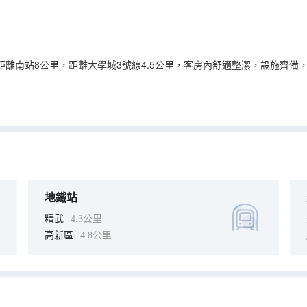
離南站8公里，距離大學城3號線4.5公里，客房內舒適整潔，設施齊備
地鐵站
精武
4.3公里
高新區
4.8公里