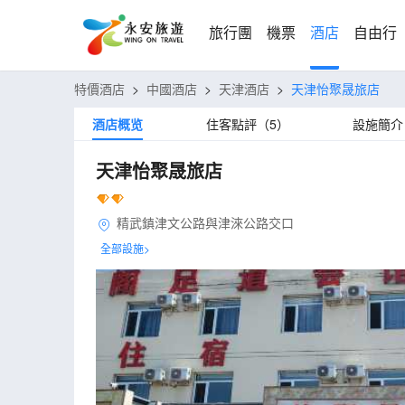
旅行團
機票
酒店
自由行
特價酒店
>
中國酒店
>
天津酒店
>
天津怡聚晟旅店
酒店概览
住客點評（5）
設施簡介
天津怡聚晟旅店
精武鎮津文公路與津淶公路交口
全部設施>