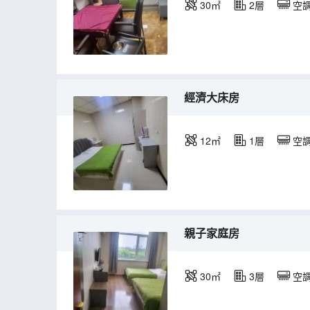
30㎡
2層
空
經濟大床房
12㎡
1層
空
親子家庭房
30㎡
3層
空