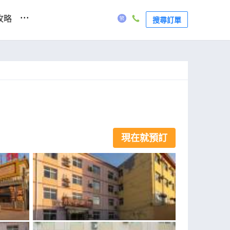
...
攻略
搜尋訂單
現在就預訂