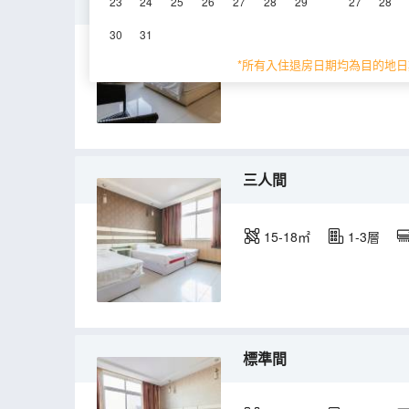
大床房
23
24
25
26
27
28
29
27
28
30
31
15-18㎡
1-4層
*所有入住退房日期均為目的地日
三人間
15-18㎡
1-3層
標準間