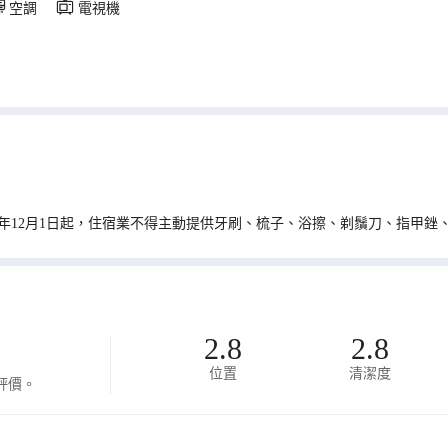
空調
電視機
0年12月1日起，住宿業不得主動提供牙刷、梳子、浴擦、剃鬚刀、指甲銼
2.8
2.8
位置
清潔度
評價。