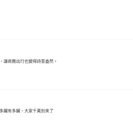
，讓商務出行也變得詩意盎然。
多臟有多臟，大家千萬別來了