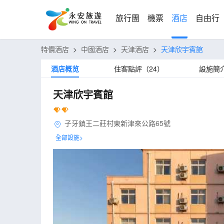
旅行團
機票
酒店
自由行
特價酒店
>
中國酒店
>
天津酒店
>
天津欣宇賓館
酒店概览
住客點評（24）
設施簡
天津欣宇賓館
子牙鎮王二莊村東新津來公路65號
全部設施>