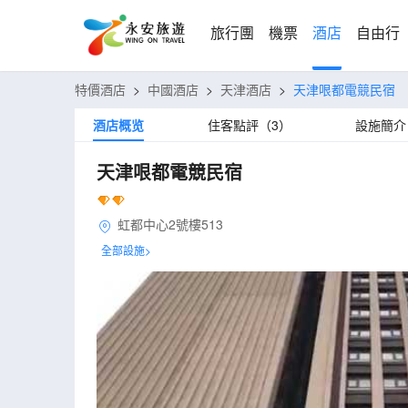
旅行團
機票
酒店
自由行
特價酒店
>
中國酒店
>
天津酒店
>
天津哏都電競民宿
酒店概览
住客點評（3）
設施簡介
天津哏都電競民宿
虹都中心2號樓513
全部設施>