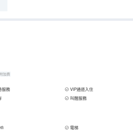
附加费
待服務
VIP通道入住
存
叫醒服務
fi
電梯