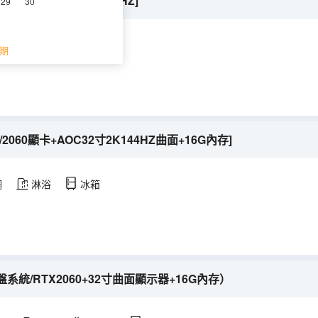
X3060+32寸2K144HZ]
29
30
調
淋浴
期
60顯卡+AOC32寸2K144HZ曲面+16G內存]
調
淋浴
冰箱
統/RTX2060+32寸曲面顯示器+16G內存）