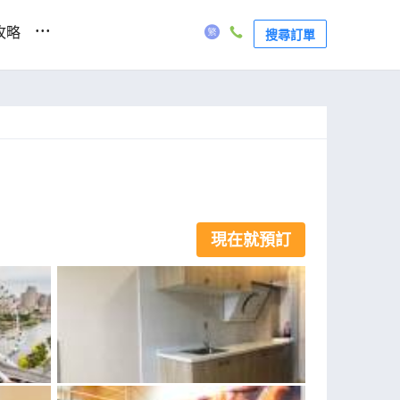
...
攻略
搜尋訂單
現在就預訂