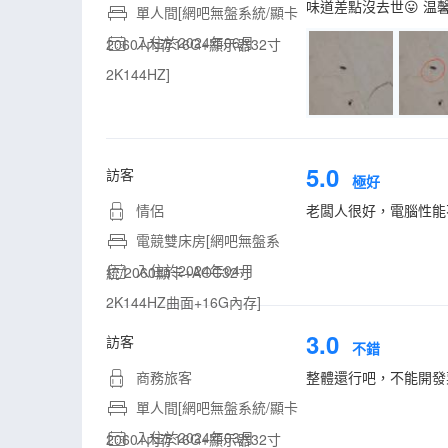
味道差點沒去世😛 
單人間[網吧無盤系統/顯卡
入住於2024年06月
2060+內存16G+顯示器32寸
2K144HZ]
5.0
訪客
極好
情侶
老闆人很好，電腦性能
電競雙床房[網吧無盤系
入住於2024年04月
統/2060顯卡+AOC32寸
2K144HZ曲面+16G內存]
3.0
訪客
不錯
商務旅客
整體還行吧，不能開發
單人間[網吧無盤系統/顯卡
入住於2024年03月
2060+內存16G+顯示器32寸