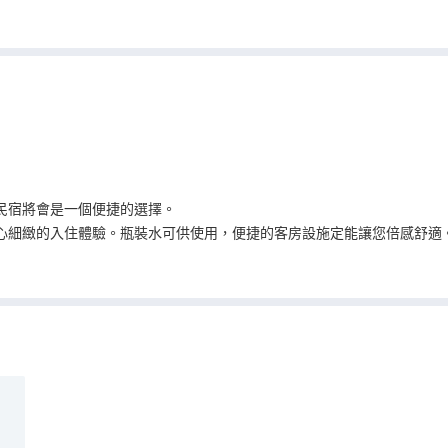
民宿將會是一個便捷的選擇。
心細緻的入住體驗。瓶裝水可供使用，便捷的客房設施定能讓您倍感舒適。
完美的住宿體驗。