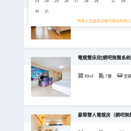
投影電競房[網吧無盤系統+RT
23
24
25
26
27
28
29
27
28
30
31
59㎡
5層
空
*所有入住退房日期均為目的地日
電競雙床房[網吧無盤系統/20
59㎡
7層
空
豪華雙人電競房（網吧無盤系