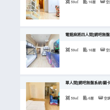
59㎡
16層
空
電競麻將四人間[網吧無盤系統/
59㎡
16層
空
單人間[網吧無盤系統/顯卡20
59㎡
6層
空