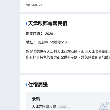
2K144HZ]
天津哏都電競民宿
開業時間：
2020
地址：
虹都中心2號樓513
旅客若想住在天津的天津西站商圈，那麼天津哏都電競
所有極具特色的客房都配備有空調，讓您感受到更加貼
賓至如歸的享受。
酒店提供的休閒設施，旨在為旅客營造多姿多彩、奢華
住宿周邊
景點
天津之眼摩天輪
3.5公里