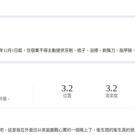
0年12月1日起，住宿業不得主動提供牙刷、梳子、浴擦、剃鬚刀、指甲銼
3.2
3.2
位置
清潔度
評價。
吧，這是我在外面住以來最膽戰心驚的一個晚上了，衞生間的衞生真的很