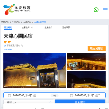
特價酒店
>
中國酒店
>
天津酒店
>
天津心園民宿
酒店概览
住客點評（9）
設施簡介
酒店政策
天津心園民宿
下營鎮東於莊村1號
現在就預訂
全部設施>
2026年08月10日
週一
2026年08月11日
週二
1 晚
重新搜尋