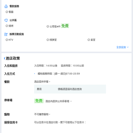
餐飲服務
餐廳
公共區
免費
燒烤
公用區wifi
娛樂活動設施
KTV
棋牌室
茶室
全部設施
酒店政策
入住和退房
入住時間：14:00以後 退房時間：10:00以前
入住方式
櫃枱服務時間：[週一-週日]07:00-23:59
餐飲
酒店提供早餐。
費用
價格請直接向酒店查詢
停車場
免费
酒店內提供公共停車場
。
寵物
不可攜帶寵物。
接受信用卡
可以信用卡在酒店付款，閣下可使用以下信用卡：