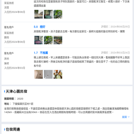
這次的吃和住是最我和孩子特別滿意的，飯菜可口，房間乾淨又衞生，老闆人很好，下次來
家庭旅遊
還選擇這裏
流雲
入住於2024年08月
5.0
極好
評價於：2024年08月29日
匿名用戶
房間乾淨整潔，孩子喜歡去吉姆，每次都在這家住，廚師大姐做的飯也特別好吃，爆贊
家庭旅遊
聽雨
入住於2024年08月
1.7
不推薦
評價於：2024年03月24日
匿名用戶
晚上逮住兩衹，早上床邊還是很多，可能因為淡季就一個拄拐大姨，看她腿腳不好早上我説
其他
我去幫忙端吧，然後沒有乾淨的盤子直接用紙擦了擦盛的，實在受不了，吃的自己帶的麪包
撫琴
和牛奶
入住於2024年03月
天津心園民宿
開業時間：
2020
地址：
下營鎮東於莊村1號
坐落於薊縣旅遊度假區，不論您是商務出差還是休閒旅遊天津心園民宿都是理想的下榻之處。酒店距離濱海國際機場有
142km，距離薊州北站有30km。倘若在您入住酒店期間有閒暇時間，可以去周邊的梨木颱風景區遊覽。
所有極具特色的客房都配備有空調，讓您感受到更加貼心細緻的入住體驗。浴室內提供拖鞋、24小時熱水和吹風機，讓
展開
您感受到賓至如歸的享受。
酒店休閒區提供了各類設施，您可以在這裏舒緩身心壓力。
住宿周邊