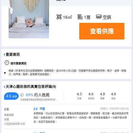
16㎡
1層
空調
查看供應
重要資訊
城市重要資訊
根據《天津市生活垃圾管理條例》相關規定，自2020年12月1日起，住宿業不得主動提供牙刷、梳子、浴擦、剃鬚
刀、指甲銼、鞋擦，若需要可諮詢酒店。
天津心園民宿的真實住客評論(9)
4.5
4.6
4.8
4.6
89%
的人推薦
4.6
/5分
位置
清潔度
服務
設施
永安旅遊評價由真實酒店住客提供的評價。
3.8
不錯
評價於：2025年10月04日
訪客
老闆熱情，可以在民宿內訂餐，套餐由老闆直接安排，價格實惠，很方便。離吉姆冒險世界
家庭旅遊
很近，走路去就行。 房間裏面比想象中小，因為是一層，容易進各種蟲子。水壓不是太穩
流雲
定，洗澡不是很舒服。
入住於2025年10月