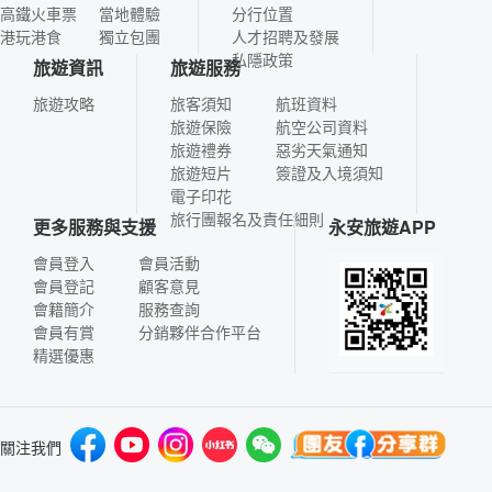
高鐵火車票
當地體驗
分行位置
港玩港食
獨立包團
人才招聘及發展
私隱政策
旅遊資訊
旅遊服務
旅遊攻略
旅客須知
航班資料
旅遊保險
航空公司資料
旅遊禮券
惡劣天氣通知
旅遊短片
簽證及入境須知
電子印花
旅行團報名及責任細則
更多服務與支援
永安旅遊APP
會員登入
會員活動
會員登記
顧客意見
會籍簡介
服務查詢
會員有賞
分銷夥伴合作平台
精選優惠
關注我們