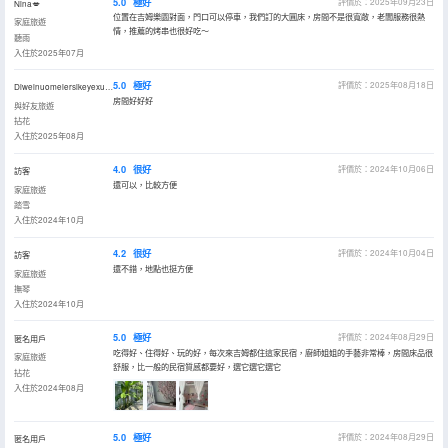
5.0
極好
評價於：2025年09月23日
Nina💋
位置在吉姆樂園對面，門口可以停車，我們訂的大圓床，房間不是很寬敞，老闆服務很熱
家庭旅遊
情，推薦的烤串也很好吃～
聽雨
入住於2025年07月
5.0
極好
評價於：2025年08月18日
Diweinuomeiersikeyexueli
房間好好好
與好友旅遊
拈花
入住於2025年08月
4.0
很好
評價於：2024年10月06日
訪客
還可以，比較方便
家庭旅遊
踏雪
入住於2024年10月
4.2
很好
評價於：2024年10月04日
訪客
還不錯，地點也挺方便
家庭旅遊
撫琴
入住於2024年10月
5.0
極好
評價於：2024年08月29日
匿名用戶
吃得好、住得好、玩的好，每次來吉姆都住這家民宿，廚師姐姐的手藝非常棒，房間床品很
家庭旅遊
舒服，比一般的民宿質感都要好，選它選它選它
拈花
入住於2024年08月
5.0
極好
評價於：2024年08月29日
匿名用戶