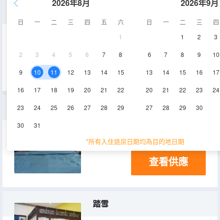
2026年8月
2026年9月
包院
日
一
二
三
四
五
六
日
一
二
三
四
1
1
2
3
200㎡
空調
2
3
4
5
6
7
8
6
7
8
9
10
查看供應
9
10
11
12
13
14
15
13
14
15
16
17
16
17
18
19
20
21
22
20
21
22
23
24
流雲
23
24
25
26
27
28
29
27
28
29
30
30
31
16㎡
1層
空調
*所有入住退房日期均為目的地日期
查看供應
踏雪