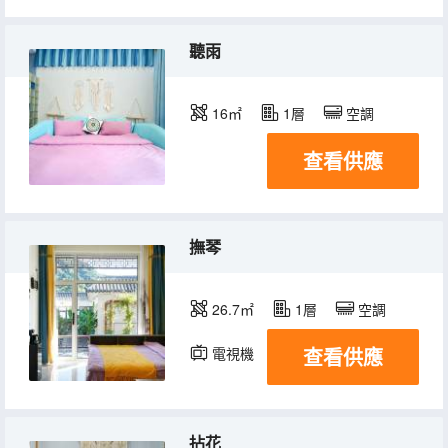
聽雨
16㎡
1層
空調
查看供應
撫琴
26.7㎡
1層
空調
查看供應
電視機
拈花