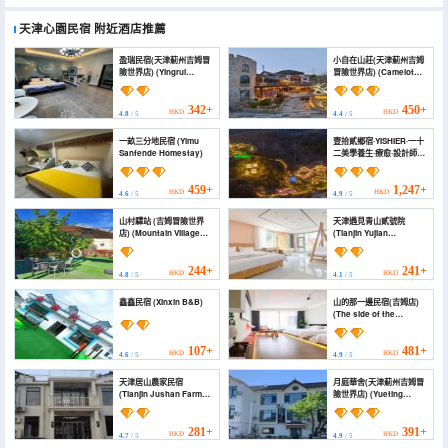
天津心園民宿
附近酒店推薦
盈瑞民宿(天津薊州吉姆冒
小自在山莊(天津薊州吉姆
險世界店) (Yingrui
冒險世界店) (Camelot
Homestay)
Hotel)
342+
450+
HKD
HKD
4.8
/ 5
4.4
/ 5
一畝三分地民宿 (Yimu
壹拾貳鄉宿·YISHIER·一十
Sanfende Homestay)
二美學養生·療愈·設計師民
宿(薊州店) (Yishier)
459+
1,247+
HKD
HKD
4.6
/ 5
4.9
/ 5
山村驛站 (吉姆冒險世界
天津遇見青山貳號院
店) (Mountain Village
(Tianjin Yujian
Inn (Jim Adventure
Qingshan No. 2 Yard)
World))
244+
241+
HKD
HKD
4.8
/ 5
4.1
/ 5
鑫鑫民宿 (Xinxin B&B)
山的那一邊民宿(吉姆店)
(The side of the
mountain homestay
(Jim))
107+
481+
HKD
HKD
4.6
/ 5
4.9
/ 5
天津居山農家民宿
月庭華舍(天津薊州吉姆冒
(Tianjin Jushan Farm
險世界店) (Yueting
Homestay)
Huashe (Tianjin Jizhou
Jim Adventure World))
281+
391+
HKD
HKD
4.7
/ 5
4.9
/ 5