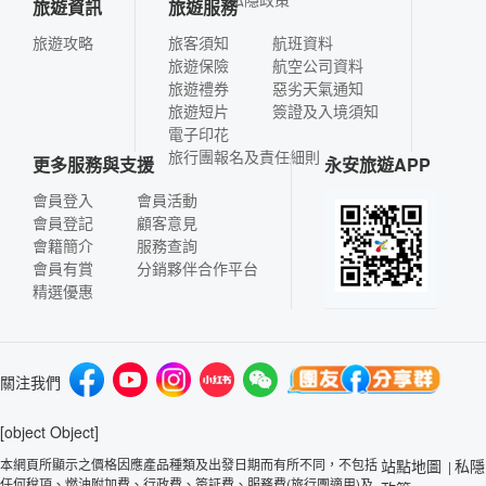
旅遊資訊
旅遊服務
旅遊攻略
旅客須知
航班資料
旅遊保險
航空公司資料
旅遊禮券
惡劣天氣通知
旅遊短片
簽證及入境須知
電子印花
旅行團報名及責任細則
更多服務與支援
永安旅遊APP
會員登入
會員活動
會員登記
顧客意見
會籍簡介
服務查詢
會員有賞
分銷夥伴合作平台
精選優惠
關注我們
[object Object]
本網頁所顯示之價格因應產品種類及出發日期而有所不同，不包括
站點地圖
私隱
|
任何稅項、燃油附加費、行政費、簽証費、服務費(旅行團適用)及