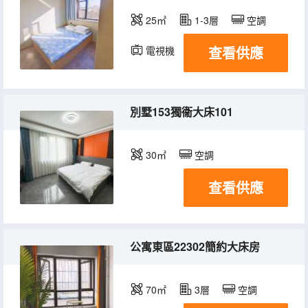
25㎡
1-3層
空調
查看供應
電視機
別墅153獨衞大床101
30㎡
空調
查看供應
公寓東區22302簡約大床房
70㎡
3層
空調