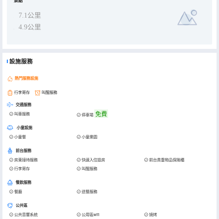
景點
7.1公里
4.9公里
設施服務
熱門服務設施
行李寄存
叫醒服務
交通服務
免費
叫車服務
停車場
小童設施
小童餐
小童樂園
前台服務
房東接待服務
快速入住退房
前台貴重物品保險櫃
行李寄存
叫醒服務
餐飲服務
餐廳
送餐服務
公共區
公共音響系統
公用區wifi
燒烤