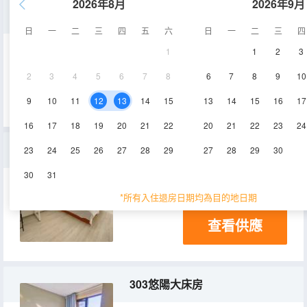
2026年8月
2026年9月
301庭觀·豪華套房
日
一
二
三
四
五
六
日
一
二
三
四
1
1
2
3
50㎡
3層
空調
2
3
4
5
6
7
8
6
7
8
9
10
查看供應
電視機
9
10
11
12
13
14
15
13
14
15
16
17
16
17
18
19
20
21
22
20
21
22
23
24
公寓東區72302陽光大床房
23
24
25
26
27
28
29
27
28
29
30
30
31
72㎡
3層
空調
*所有入住退房日期均為目的地日期
查看供應
303悠陽大床房