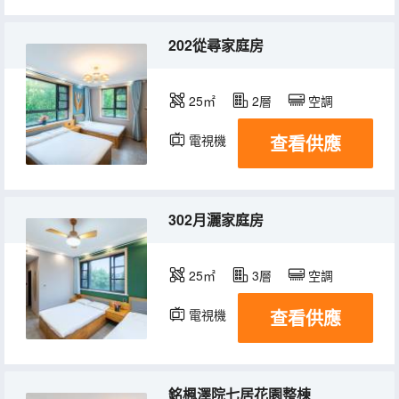
202從尋家庭房
25㎡
2層
空調
查看供應
電視機
302月灑家庭房
25㎡
3層
空調
查看供應
電視機
銘楓澤院七居花園整棟