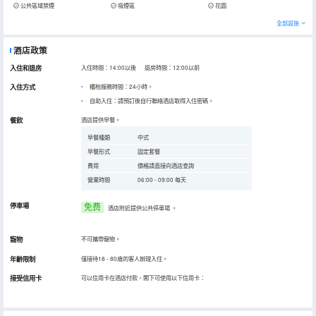
公共區域禁煙
吸煙區
花園
全部設施
酒店政策
入住和退房
入住時間：14:00以後 退房時間：12:00以前
入住方式
櫃枱服務時間：24小時。
自助入住：請預訂後自行聯絡酒店取得入住密碼。
餐飲
酒店提供早餐。
早餐種類
中式
早餐形式
固定套餐
費用
價格請直接向酒店查詢
營業時間
06:00 - 09:00 每天
停車場
免费
酒店附近提供公共停車場
。
寵物
不可攜帶寵物。
年齡限制
僅接待18 - 80歲的客人辦理入住。
接受信用卡
可以信用卡在酒店付款，閣下可使用以下信用卡：