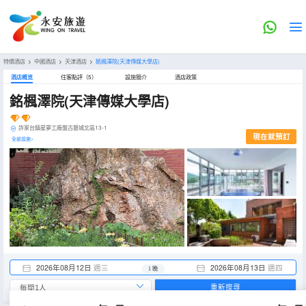
特價酒店
>
中國酒店
>
天津酒店
>
銘楓澤院(天津傳媒大學店)
酒店概览
住客點評（5）
設施簡介
酒店政策
銘楓澤院(天津傳媒大學店)
許家台鎮星夢工廠盤古藝城北區13-1
現在就預訂
全部設施>
2026年08月12日
週三
2026年08月13日
週四
1 晚
重新搜尋