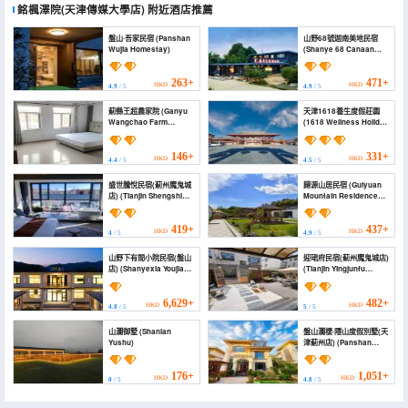
銘楓澤院(天津傳媒大學店)
附近酒店推薦
盤山·吾家民宿 (Panshan
山野68號迦南美地民宿
Wujia Homestay)
(Shanye 68 Canaan
Homestay)
263+
471+
HKD
HKD
4.9
/ 5
4.9
/ 5
薊縣王超農家院 (Ganyu
天津1618養生度假莊園
Wangchao Farm
(1618 Wellness Holiday
House)
Manor)
146+
331+
HKD
HKD
4.4
/ 5
4.5
/ 5
盛世騰悅民宿(薊州魔鬼城
歸源山居民宿 (Guiyuan
店) (Tianjin Shengshi
Mountain Residence
Tengyue Homestay)
Homestay)
419+
437+
HKD
HKD
4
/ 5
4.9
/ 5
山野下有間小院民宿(盤山
迎珺府民宿(薊州魔鬼城店)
店) (Shanyexia Youjian
(Tianjin Yingjunfu
Xiaoyuan Homestay
Homestay)
(Panshan Branch))
6,629+
482+
HKD
HKD
4.8
/ 5
5
/ 5
山瀾御墅 (Shanlan
盤山瀾棲·隱山度假別墅(天
Yushu)
津薊州店) (Panshan
Lanxi Yinshan Villa)
176+
1,051+
HKD
HKD
0
/ 5
4.8
/ 5