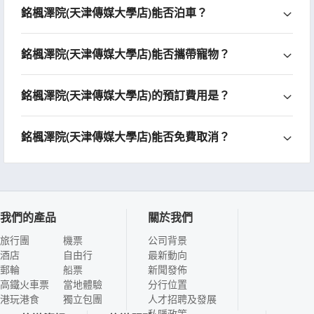
銘楓澤院(天津傳媒大學店)能否泊車？
銘楓澤院(天津傳媒大學店)能否攜帶寵物？
銘楓澤院(天津傳媒大學店)的預訂費用是？
銘楓澤院(天津傳媒大學店)能否免費取消？
我們的產品
關於我們
旅行團
機票
公司背景
酒店
自由行
最新動向
郵輪
船票
新聞發佈
高鐵火車票
當地體驗
分行位置
港玩港食
獨立包團
人才招聘及發展
私隱政策