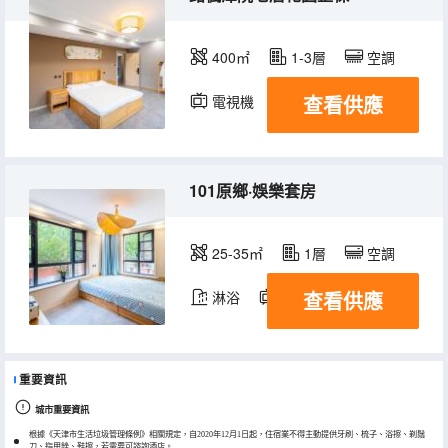
400㎡
1-3層
空調
查看供應
電視機
101原鄉·娛樂套房
25-35㎡
1層
空調
查看供應
淋浴
電視機
重要資訊
城市重要資訊
根據《天津市生活垃圾管理條例》相關規定，自2020年12月1日起，住宿業不得主動提供牙刷、梳子、浴擦、剃鬚
刀、指甲銼、鞋擦，若需要可諮詢酒店。