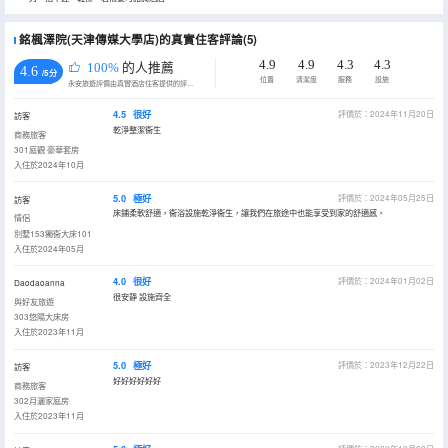
銘楓澤院(天津傳媒大學店)的真實住客評論(5)
4.9
4.9
4.3
4.3
100%
的人推薦
4.6
/5分
位置
清潔度
服務
設施
永安旅遊評價由真實酒店住客提供的評價。
4.5
很好
評價於：2024年11月20日
訪客
乾淨整潔衞生
商務旅客
301庭觀·豪華套房
入住於2024年10月
5.0
極好
評價於：2024年05月25日
訪客
床鋪柔軟舒適，衞浴設施乾淨衞生，讓我們在旅途中也能享受到家的舒適感。
情侶
別墅153獨衞大床101
入住於2024年05月
4.0
很好
評價於：2024年01月02日
Daodaoanna
很安靜 設施齊全
與好友旅遊
303悠陽大床房
入住於2023年11月
5.0
極好
評價於：2023年12月22日
訪客
好好好好好好
商務旅客
302月灑家庭房
入住於2023年11月