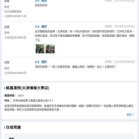
5.0
極好
評價於：2023年12月22日
訪客
好好好好好
其他
302月灑家庭房
入住於2023年11月
5.0
極好
評價於：2023年10月04日
訪客
這次體驗真的超棒，尤其吃飯，有一天在外面吃的，真的還不如回民宿吃，又好吃又乾淨，
其他
性價比超高，而且院子裏有蹦蹦床和鞦韆，孩子們超級喜歡，房間最喜歡三樓的套房，棒極
入住於2023年09月
了👍
5.0
極好
評價於：2023年08月29日
訪客
很好的民宿，一家人住着很舒服，離盤山很近，服務好，貼心！五星好評！
其他
入住於2023年08月
銘楓澤院(天津傳媒大學店)
開業時間：
2021
地址：
許家台鎮星夢工廠盤古藝城北區13-1
坐落於薊縣旅遊度假區的銘楓澤院，會讓您在天津擁有別樣的體驗，開展一段難忘的旅行。包括盤山滑雪場和盤山都在
酒店周邊，對於入住旅客想在該地區暢遊會很方便。
院內可燒烤，提供烤架及木炭，需房客自帶食材與竹籤。可預約烤全羊，整羊價格按市價收取，專業廚師現場烤制。優
展開
美的環境，再搭配上細緻周到的服務，酒店的休閒區定能滿足您的品質需求。
住宿周邊