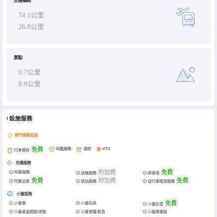
交通樞紐
74.1公里
26.8公里
景點
0.7公里
8.9公里
設施服務
熱門服務設施
免費
叫醒服務
酒吧
KTV
行李寄存
交通服務
附加费
免費
叫車服務
送機服務
停車場
免費
附加费
免費
代客泊車
送站服務
自行車租賃服務
小童設施
免費
小童餐
小童玩具
小童託管
小童桌面遊戲/拼圖
小童書籍/影音
小童俱樂部