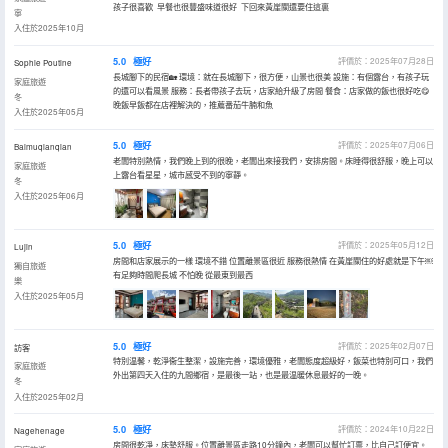
孩子很喜歡 早餐也很豐盛味道很好 下回來黃崖關還要住這裏
寧
入住於2025年10月
5.0
極好
評價於：2025年07月28日
Sophie Poutine
長城腳下的民宿🏡 環境：就在長城腳下，很方便，山景也很美 設施：有個露台，有孩子玩
家庭旅遊
的還可以看風景 服務：長者帶孩子去玩，店家給升級了房間 餐食：店家做的飯也很好吃😋
冬
晚飯早飯都在店裡解決的，推薦番茄牛腩和魚
入住於2025年05月
5.0
極好
評價於：2025年07月06日
Baimuqianqian
老闆特別熱情，我們晚上到的很晚，老闆出來接我們，安排房間。床睡得很舒服，晚上可以
家庭旅遊
上露台看星星，城市感受不到的寧靜。
冬
入住於2025年06月
5.0
極好
評價於：2025年05月12日
Lujin
房間和店家展示的一樣 環境不錯 位置離景區很近 服務很熱情 在黃崖關住的好處就是下午￼
獨自旅遊
有足夠時間爬長城 不怕晚 從最東到最西
樂
入住於2025年05月
5.0
極好
評價於：2025年02月07日
訪客
特別温馨，乾淨衞生整潔，設施完善，環境優雅，老闆態度超級好，飯菜也特別可口，我們
家庭旅遊
外出第四天入住的九間鄉宿，是最後一站，也是最温暖休息最好的一晚。
冬
入住於2025年02月
5.0
極好
評價於：2024年10月22日
Nagehenage
房間很乾凈，床墊舒服。位置離景區走路10分鐘內，老闆可以幫忙訂票，比自己訂便宜。