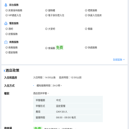
前台服務
房東接待服務
儲物櫃
禮賓服務
VIP通道入住
電子身份證入住
快速入住退房
餐飲服務
酒吧
大堂吧
餐廳
送餐服務
商務服務
免費
商務服務
快遞服務
會議廳
婚宴服務
全部設施
酒店政策
入住和退房
入住時間：14:00以後 退房時間：12:00以前
入住方式
櫃枱服務時間：24小時。
餐飲
酒店提供早餐。
早餐種類
中式
早餐形式
固定套餐
費用
CNY 20/人
營業時間
08:00 - 09:00 每天
停車場
免费