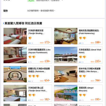
酒店內提供私人（住客專用）
。
寵物
允許攜帶寵物，會收取額外費用。
黃崖關九間鄉宿
附近酒店推薦
天津淑玲農家民宿
福來民宿(黃崖關長城店)
(Tianjin Shuling
(Fulai Homestay)
Farmstay)
172+
180+
HKD
HKD
4.9
/ 5
4.9
/ 5
天津李博家園農家院 (Libo
天津長城酒店 (Great Wall
Jiayuan Farmhouse)
Hotel)
159+
235+
HKD
HKD
4
/ 5
4.2
/ 5
碧璽別苑(天津薊州黃崖關
依林半畝(天津薊州黃崖關
長城店) (Rainbow
長城店) (Yilin Banyu
Garden)
(Tianjin Jizhou
Huangyaguan Great
Wall))
654+
704+
HKD
HKD
4.8
/ 5
0
/ 5
天津長城印象山莊
清溪別院 (Qingxi
(Tianjin Great Wall
Bieyuan)
impression Villa)
182+
195+
HKD
HKD
4.3
/ 5
4.5
/ 5