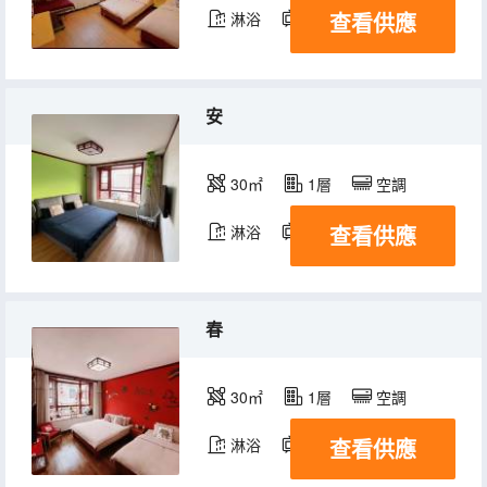
查看供應
淋浴
電視機
安
30㎡
1層
空調
查看供應
淋浴
電視機
春
30㎡
1層
空調
查看供應
淋浴
電視機