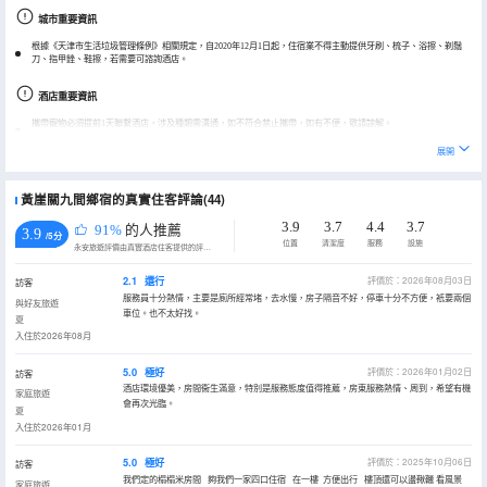
城市重要資訊
根據《天津市生活垃圾管理條例》相關規定，自2020年12月1日起，住宿業不得主動提供牙刷、梳子、浴擦、剃鬚
刀、指甲銼、鞋擦，若需要可諮詢酒店。
酒店重要資訊
攜帶寵物必須提前1天聯繫酒店，涉及種類需溝通，如不符合禁止攜帶，如有不便，敬請諒解。
展開
黃崖關九間鄉宿的真實住客評論(44)
3.9
3.7
4.4
3.7
91%
的人推薦
3.9
/5分
位置
清潔度
服務
設施
永安旅遊評價由真實酒店住客提供的評價。
2.1
還行
評價於：2026年08月03日
訪客
服務員十分熱情，主要是廁所經常堵，去水慢，房子隔音不好，停車十分不方便，衹要兩個
與好友旅遊
車位。也不太好找。
夏
入住於2026年08月
5.0
極好
評價於：2026年01月02日
訪客
酒店環境優美，房間衞生滿意，特別是服務態度值得推薦，房東服務熱情、周到，希望有機
家庭旅遊
會再次光臨。
夏
入住於2026年01月
5.0
極好
評價於：2025年10月06日
訪客
我們定的榻榻米房間 夠我們一家四口住宿 在一樓 方便出行 樓頂還可以盪鞦韆 看風景
家庭旅遊