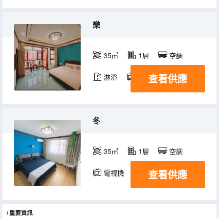
樂
35㎡
1層
空調
查看供應
淋浴
電視機
冬
35㎡
1層
空調
查看供應
電視機
重要資訊