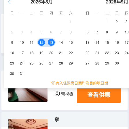
2026年8月
2026年9月
夏
日
一
二
三
四
五
六
日
一
二
三
四
1
1
2
3
30㎡
1層
空調
2
3
4
5
6
7
8
6
7
8
9
10
查看供應
淋浴
電視機
9
10
11
12
13
14
15
13
14
15
16
17
16
17
18
19
20
21
22
20
21
22
23
24
囍
23
24
25
26
27
28
29
27
28
29
30
30
31
30㎡
1層
空調
*所有入住退房日期均為目的地日期
查看供應
電視機
寧