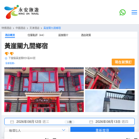
特價酒店
>
中國酒店
>
天津酒店
>
黃崖關九間鄉宿
酒店概览
住客點評（44）
設施簡介
酒店政策
黃崖關九間鄉宿
下營鎮黃崖關村3區66號
現在就預訂
全部設施>
2026年08月12日
週三
2026年08月13日
週四
1 晚
重新搜尋