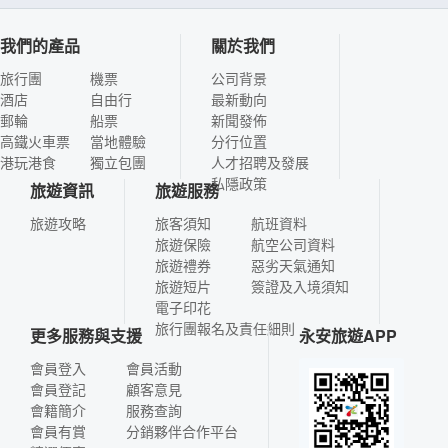
我們的產品
關於我們
旅行團
機票
公司背景
酒店
自由行
最新動向
郵輪
船票
新聞發佈
高鐵火車票
當地體驗
分行位置
港玩港食
獨立包團
人才招聘及發展
私隱政策
旅遊資訊
旅遊服務
旅遊攻略
旅客須知
航班資料
旅遊保險
航空公司資料
旅遊禮券
惡劣天氣通知
旅遊短片
簽證及入境須知
電子印花
旅行團報名及責任細則
更多服務與支援
永安旅遊APP
會員登入
會員活動
會員登記
顧客意見
會籍簡介
服務查詢
會員有賞
分銷夥伴合作平台