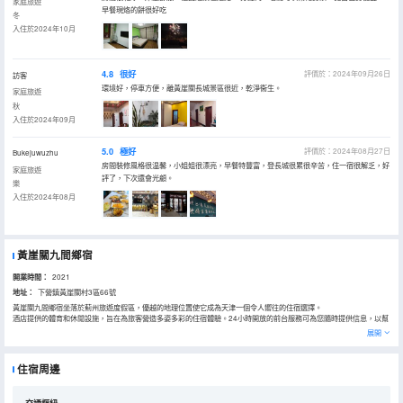
家庭旅遊
早餐現烙的餅很好吃
冬
入住於2024年10月
4.8
很好
評價於：2024年09月26日
訪客
環境好，停車方便，離黃崖關長城景區很近，乾淨衞生。
家庭旅遊
秋
入住於2024年09月
5.0
極好
評價於：2024年08月27日
Bukejuwuzhu
房間裝修風格很温馨，小姐姐很漂亮，早餐特豐富，登長城很累很辛苦，住一宿很解乏，好
家庭旅遊
評了，下次還會光顧。
樂
入住於2024年08月
黃崖關九間鄉宿
開業時間：
2021
地址：
下營鎮黃崖關村3區66號
黃崖關九間鄉宿坐落於薊州旅遊度假區，優越的地理位置使它成為天津一個令人嚮往的住宿選擇。
酒店提供的體育和休閒設施，旨在為旅客營造多姿多彩的住宿體驗。24小時開放的前台服務可為您隨時提供信息，以幫
助您探索這個魅力之都。
展開
住宿周邊