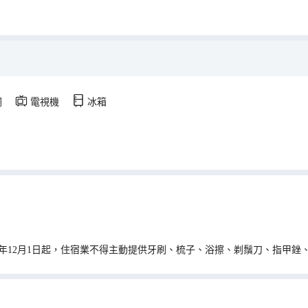
調
電視機
冰箱
0年12月1日起，住宿業不得主動提供牙刷、梳子、浴擦、剃鬚刀、指甲銼