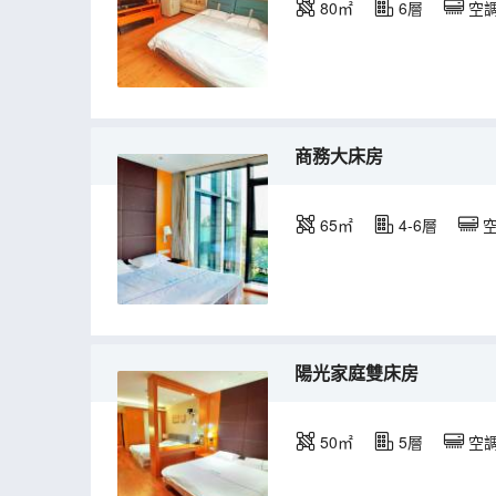
80㎡
6層
空
商務大床房
65㎡
4-6層
陽光家庭雙床房
50㎡
5層
空