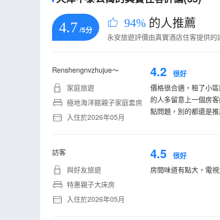
94%
的人推薦
4.7
/5分
永安旅遊評價由真實酒店住客提供的
4.2
Renshengnvzhujue～
很好
家庭旅遊
價格很合適，租了小區
的人多留意上一個房客
極地海洋館親子家庭套房
點問題，別的都還是推
入住於2026年05月
4.5
訪客
很好
與好友旅遊
房間味道有點大，電視
特惠親子大床房
入住於2026年05月