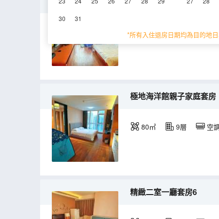
特惠親子大床房
23
24
25
26
27
28
29
27
28
30
31
50㎡
8層
空
*所有入住退房日期均為目的地日
極地海洋館親子家庭套房
80㎡
9層
空
精緻二室一廳套房6