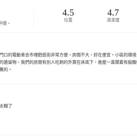
4.5
4.7
位置
清潔度
評價。
門口的電動車去市裡麪逛街非常方便。房間不大，好在便宜。小區的環境
的遺留物，我們的房間有別人吃剩的外賣在床底下，進屋一直聞着有股酸
薦的。
太糊了