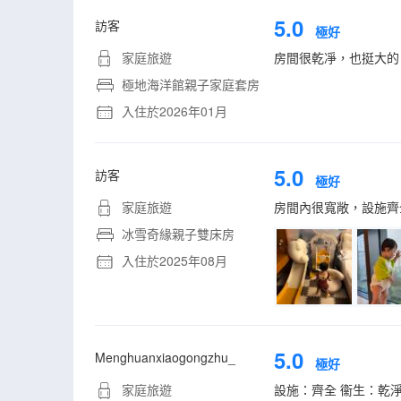
5.0
訪客
極好
家庭旅遊
房間很乾凈，也挺大的
極地海洋館親子家庭套房
入住於2026年01月
5.0
訪客
極好
家庭旅遊
房間內很寬敞，設施齊
冰雪奇緣親子雙床房
入住於2025年08月
5.0
Menghuanxiaogongzhu_
極好
家庭旅遊
設施：齊全 衞生：乾淨