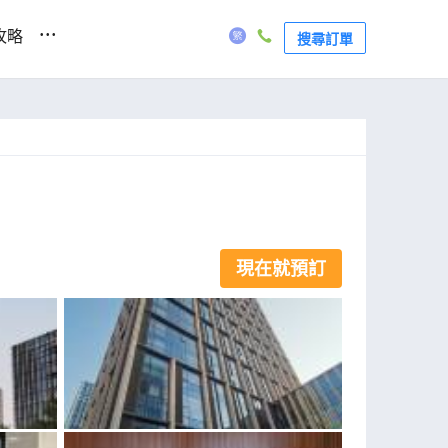
...
攻略
搜尋訂單
現在就預訂