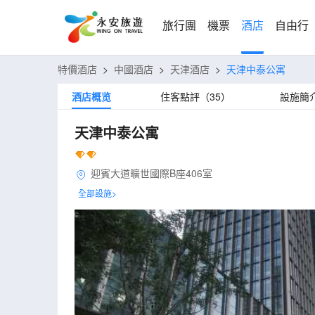
旅行團
機票
酒店
自由行
特價酒店
>
中國酒店
>
天津酒店
>
天津中泰公寓
酒店概览
住客點評（35）
設施簡
天津中泰公寓
迎賓大道曠世國際B座406室
全部設施>