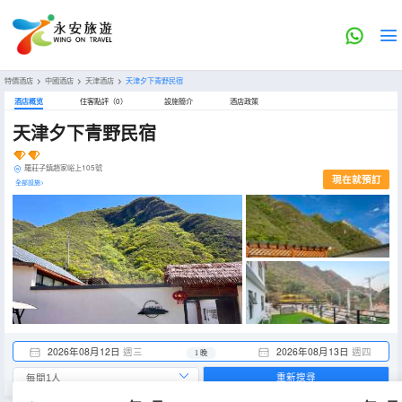
特價酒店
>
中國酒店
>
天津酒店
>
天津夕下青野民宿
酒店概览
住客點評（0）
設施簡介
酒店政策
天津夕下青野民宿
羅莊子鎮趙家峪上105號
現在就預訂
全部設施>
2026年08月12日
週三
2026年08月13日
週四
1 晚
重新搜尋