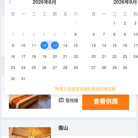
2026年8月
2026年9月
包院
日
一
二
三
四
五
六
日
一
二
三
四
1
1
2
3
300㎡
1層
空調
2
3
4
5
6
7
8
6
7
8
9
10
查看供應
電視機
9
10
11
12
13
14
15
13
14
15
16
17
16
17
18
19
20
21
22
20
21
22
23
24
攬月
23
24
25
26
27
28
29
27
28
29
30
30
31
35㎡
1層
空調
*所有入住退房日期均為目的地日期
查看供應
電視機
南山