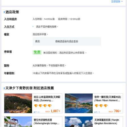
全部設施
酒店政策
入住和退房
入住時間：14:00以後 退房時間：12:00以前
入住方式
酒店不提供櫃枱服務。
餐飲
酒店提供早餐。
費用
價格請直接向酒店查詢
停車場
免费
無法提前預約：酒店附近提供公共停車場
。
寵物
允許攜帶寵物，不收取額外費用。
年齡限制
18歲以下的房客不得在沒有家長或監護人的情況下入住酒店。
天津夕下青野民宿
附近酒店推薦
坐忘·山林温湯美宿(天津薊
依伴一瓣民宿(天津薊州店)
州店) (Zuowang
(Yiban Yiban Homestay
Mountain Hot Spring
(Tianjin Jizhou Branch))
Villa (Jizhou Tianjin))
1,087+
706+
HKD
HKD
4.7
/ 5
4.7
/ 5
壹生何求個性民宿
天津青蓮居民宿 (Tianjin
(Yishengheqiu Unique
Qinglian Residence)
Homestay)