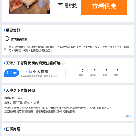
查看供應
電視機
重要資訊
城市重要資訊
根據《天津市生活垃圾管理條例》相關規定，自2020年12月1日起，住宿業不得主動提供牙刷、梳子、浴擦、剃鬚
刀、指甲銼、鞋擦，若需要可諮詢酒店。
天津夕下青野民宿的真實住客評論(0)
4.7
4.7
4.7
4.7
0%
的人推薦
4.7
/5分
位置
清潔度
服務
設施
永安旅遊評價由真實酒店住客提供的評價。
天津夕下青野民宿
開業時間：
2021
地址：
羅莊子鎮趙家峪上105號
天津夕下青野民宿坐落於薊州旅遊度假區，優越的地理位置使它成為天津一個令人嚮往的住宿選擇。
酒店提供的體育和休閒設施，旨在為旅客營造多姿多彩的住宿體驗。
展開
住宿周邊