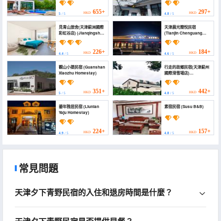
655+
297+
HKD
HKD
5
/ 5
4.8
/ 5
見青山旅舍(天津薊洲國際
天津晨光簡悅民宿
彩虹谷店) (Jianqingshan
(Tianjin Chenguang
Inn (Tianjin Jizhou
Jianyue Homestay)
International Rainbow
Valley))
226+
184+
HKD
HKD
4.4
/ 5
4.6
/ 5
觀山小築民宿 (Guanshan
行走的故鄉民宿(天津薊州
Xiaozhu Homestay)
國際滑雪場店)
(Xingzoude Guxiang
Homestay (Tianjin
Jizhou International Ski
351+
442+
HKD
HKD
5
/ 5
4.8
/ 5
Resort))
鎏年雅居民宿 (Liunian
素宿民宿 (Susu B&B)
Yaju Homestay)
224+
157+
HKD
HKD
4.9
/ 5
4.8
/ 5
常見問題
天津夕下青野民宿的入住和退房時間是什麼？