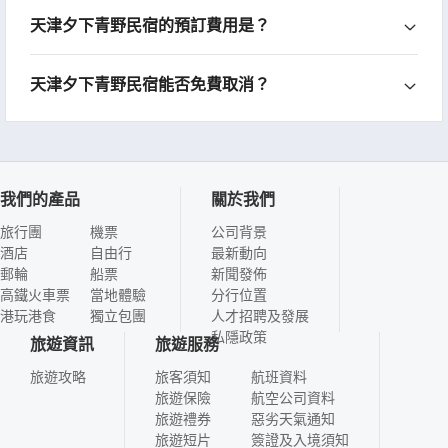
天津夕下青野民宿的預訂費用是？
天津夕下青野民宿能否免費取消？
我們的產品
關於我們
旅行團
機票
公司背景
酒店
自由行
最新動向
郵輪
船票
新聞發佈
高鐵火車票
當地體驗
分行位置
港玩港食
獨立包團
人才招聘及發展
私隱政策
旅遊資訊
旅遊服務
旅遊攻略
旅客須知
航班資料
旅遊保險
航空公司資料
旅遊禮券
惡劣天氣通知
旅遊短片
簽證及入境須知