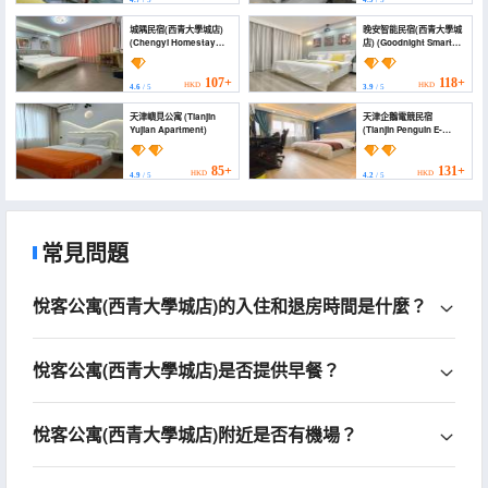
城隅民宿(西青大學城店)
晚安智能民宿(西青大學城
(Chengyi Homestay
店) (Goodnight Smart
(Xiqing University
Homestay (Xiqing
Town))
University Town))
107+
118+
HKD
HKD
4.6
/ 5
3.9
/ 5
天津嶼見公寓 (Tianjin
天津企鵝電競民宿
Yujian Apartment)
(Tianjin Penguin E-
sports Homestay)
85+
131+
HKD
HKD
4.9
/ 5
4.2
/ 5
常見問題
悅客公寓(西青大學城店)的入住和退房時間是什麼？
悅客公寓(西青大學城店)是否提供早餐？
悅客公寓(西青大學城店)附近是否有機場？