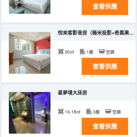
查看供應
悅來客影音房（極米投影+奇異果星鑽vip）
20㎡
1層
空調
查看供應
星夢境大床房
13-18㎡
3層
空調
查看供應