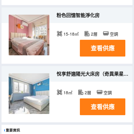
粉色回憶智能淨化房
15-18㎡
2層
空調
查看供應
悅享舒適陽光大床房（奇異果星鑽vip）
18㎡
2層
空調
查看供應
重要資訊