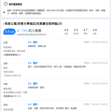
城市重要資訊
根據《天津市生活垃圾管理條例》相關規定，自2020年12月1日起，住宿業不得主動提供牙刷、梳子、浴擦、剃鬚
刀、指甲銼、鞋擦，若需要可諮詢酒店。
悅客公寓(西青大學城店)的真實住客評論(27)
4.8
4.8
4.7
4.8
74%
的人推薦
4.8
/5分
位置
清潔度
服務
設施
永安旅遊評價由真實酒店住客提供的評價。
5.0
極好
評價於：2026年07月26日
訪客
服務很好，價格公道
家庭旅遊
悅來客影音房（極米投影
+奇異果星鑽vip）
入住於2026年05月
5.0
極好
評價於：2026年03月04日
訪客
還行，但是充電插座不好用，插不上電，位置偏遠，周圍有些吵鬧
情侶
悅密大床房
入住於2026年03月
5.0
極好
評價於：2025年12月26日
訪客
房間很安靜，滿意！
獨自旅遊
悅享舒適陽光大床房（奇異
果星鑽vip）
入住於2025年12月
5.0
極好
評價於：2025年11月25日
訪客
設施：完整，投影非常好 衞生：乾淨衞生 環境：很温馨
與好友旅遊