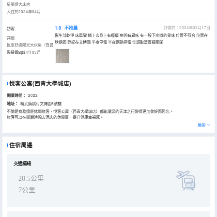
星夢境大床房
入住於2024年04月
1.0
不推薦
評價於：2024年03月17日
訪客
衞生部乾淨 床單臟 躺上去身上有瘙癢 房間有異味 有一股下水道的臭味 位置不符合 位置在
其他
秋鼎園 登記在文博園 半夜停電 半夜兩點停電 空調取暖直接關閉
悅享舒適陽光大床房（奇異
果星鑽vip）
入住於2024年03月
悅客公寓(西青大學城店)
開業時間：
2022
地址：
精武鎮姚村文博園5號樓
不論是商務還是休閒旅客，悅客公寓（西青大學城店）都能讓您的天津之行變得更加美好而難忘。
旅客可以在閒暇時間去酒店的休閒區，提升健康幸福感。
展開
住宿周邊
交通樞紐
28.5公里
7公里