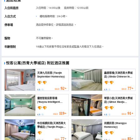
酒店政策
入住和退房
入住時間：14:00以後 退房時間：12:00以前
入住方式
櫃枱服務時間：24小時。
停車場
酒店提供停車位，詳情請諮詢酒店
。
寵物
不可攜帶寵物。
年齡限制
18歲以下的房客不得在沒有家長或監護人的情況下入住酒店。
悅客公寓(西青大學城店)
附近酒店推薦
天津九月民宿 (Tianjin
鑫達客棧(天津西青大學城
September Homestay)
店) (Xinda Chinese Inn
(Tianjin Xiqing Meijiang
Exhibition Center & The
Olympic Center Area))
92+
77+
HKD
HKD
4.6
/ 5
4.9
/ 5
優悠智能投影客棧
琴瑟小居(天津西青大學城
(Youyou Intelligent
店) (Qinse Xiaoju
Projection Inn)
(Tianjin Xiqing
University Town))
119+
91+
HKD
HKD
4.9
/ 5
4.6
/ 5
布拉格調民宿(天津西青大
尚遇民宿 (Shangyu
學城店) (Tianjin Prague
Homestay)
Tiao Inn)
77+
85+
HKD
HKD
4.7
/ 5
4.9
/ 5