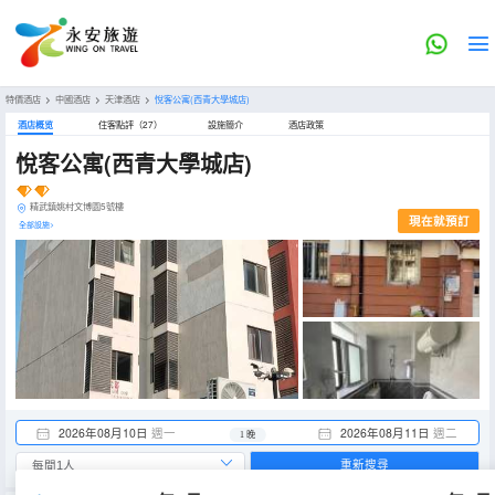
特價酒店
>
中國酒店
>
天津酒店
>
悅客公寓(西青大學城店)
酒店概览
住客點評（27）
設施簡介
酒店政策
悅客公寓(西青大學城店)
精武鎮姚村文博園5號樓
現在就預訂
全部設施>
2026年08月10日
週一
2026年08月11日
週二
1 晚
重新搜尋