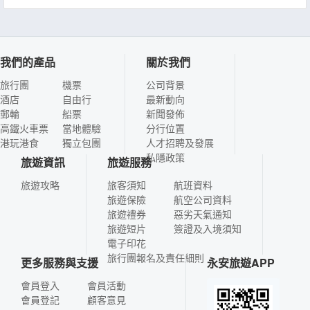
我們的產品
關於我們
旅行團
機票
公司背景
酒店
自由行
最新動向
郵輪
船票
新聞發佈
高鐵火車票
當地體驗
分行位置
港玩港食
獨立包團
人才招聘及發展
私隱政策
旅遊資訊
旅遊服務
旅遊攻略
旅客須知
航班資料
旅遊保險
航空公司資料
旅遊禮券
惡劣天氣通知
旅遊短片
簽證及入境須知
電子印花
旅行團報名及責任細則
更多服務與支援
永安旅遊APP
會員登入
會員活動
會員登記
顧客意見