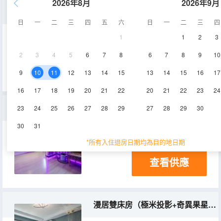
2026年8月
2026年9月
悅享精緻大床房
日
一
二
三
四
五
六
日
一
二
三
四
1
1
2
3
13-15㎡
2層
空調
2
3
4
5
6
7
8
6
7
8
9
10
查看供應
9
10
11
12
13
14
15
13
14
15
16
17
16
17
18
19
20
21
22
20
21
22
23
24
遇渡星海雙床房（奇異果星鑽vip）
23
24
25
26
27
28
29
27
28
29
30
30
31
22㎡
3層
空調
*所有入住退房日期均為目的地日期
查看供應
漫居雙床房（極米投影+奇異果星鑽vip）