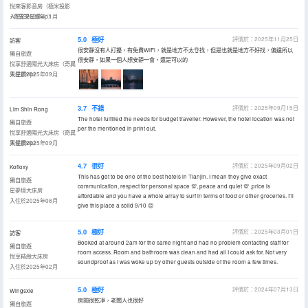
悅來客影音房（極米投影
+奇異果星鑽vip）
入住於2025年11月
5.0
極好
評價於：2025年11月25日
訪客
很安靜沒有人打擾，有免費WiFi，就是地方不太👌找，但是也就是地方不好找，偏遠所以
獨自旅遊
很安靜，如果一個人想安靜一會，還是可以的
悅享舒適陽光大床房（奇異
果星鑽vip）
入住於2025年09月
3.7
不錯
評價於：2025年09月15日
Lim Shin Rong
The hotel fulfilled the needs for budget traveller. However, the hotel location was not
獨自旅遊
per the mentioned in print out.
悅享舒適陽光大床房（奇異
果星鑽vip）
入住於2025年09月
4.7
很好
評價於：2025年09月02日
Kofioxy
This has got to be one of the best hotels in Tianjin. I mean they give exact
獨自旅遊
communication, respect for personal space 💯, peace and quiet 💯 ,price is
星夢境大床房
affordable and you have a whole array to surf in terms of food or other groceries. I’ll
入住於2025年08月
give this place a solid 9/10 😊
5.0
極好
評價於：2025年03月01日
訪客
Booked at around 2am for the same night and had no problem contacting staff for
獨自旅遊
room access. Room and bathroom was clean and had all I could ask for. Not very
悅享精緻大床房
soundproof as I was woke up by other guests outside of the room a few times.
入住於2025年02月
5.0
極好
評價於：2024年07月13日
Wingsxie
房間很乾凈，老闆人也很好
獨自旅遊