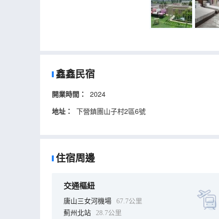
鑫鑫民宿
開業時間：
2024
地址：
下營鎮團山子村2區6號
住宿周邊
交通樞紐
唐山三女河機場
67.7公里
薊州北站
28.7公里