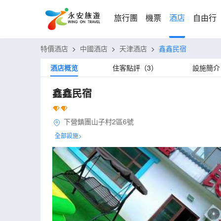
旅行團
機票
酒店
自由行
特價酒店
>
中國酒店
>
天津酒店
>
鑫鑫民宿
酒店概览
住客點評（3）
設施簡介
鑫鑫民宿
下營鎮團山子村2區6號
全部設施>