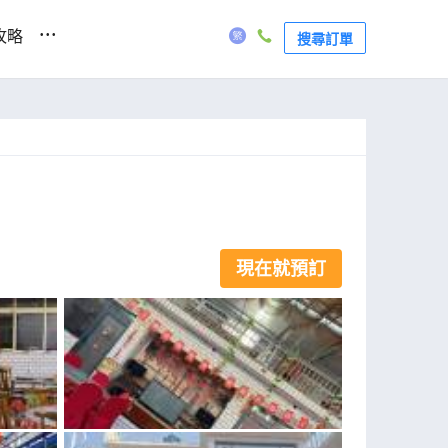
...
攻略
搜尋訂單
現在就預訂