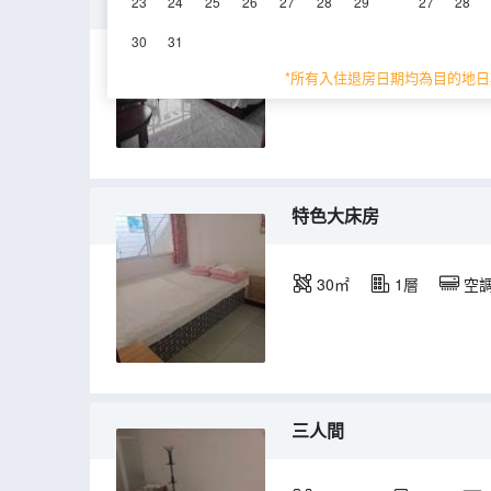
親子家庭房
23
24
25
26
27
28
29
27
28
30
31
25-30㎡
1-3層
*所有入住退房日期均為目的地日
特色大床房
30㎡
1層
空
三人間