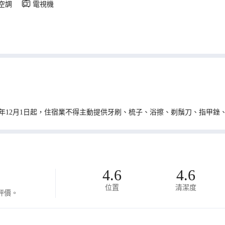
空調
電視機
0年12月1日起，住宿業不得主動提供牙刷、梳子、浴擦、剃鬚刀、指甲銼
4.6
4.6
位置
清潔度
評價。