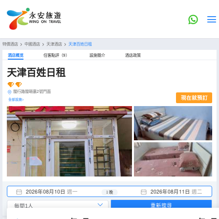
特價酒店
>
中國酒店
>
天津酒店
>
天津百姓日租
酒店概览
住客點評（9）
設施簡介
酒店政策
天津百姓日租
閩行路閩頤裏2號門面
現在就預訂
全部設施>
2026年08月10日
週一
2026年08月11日
週二
1 晚
重新搜尋