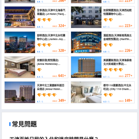
Culture Center
Avenue))
206+
223+
HKD
HKD
4.8
/ 5
4.8
/ 5
Branch))
全季酒店(天津中北海泰汽
如家精選酒店(天津西站熙
車園店) (JI Hotel (Tianjin
悅匯購物中心店)
Zhonghai Beitai
(Homeinn Plus Hotel
Qicheyuan))
(Tianjin West Station
Xiyuehui Shopping
324+
223+
HKD
HKD
4.8
/ 5
4.7
/ 5
Center))
喆啡酒店(天津中北永旺購
漢庭酒店(天津新南馬路五
物中心店) (James Joyce
金城熙悅匯店) (HanTing
Coffetel Hotel (Tianjin
Hotel (Tianjin Xinnanma
Zhongbei Aeon
Road Wujincheng
Shopping Center))
Xiyuehui))
328+
226+
HKD
HKD
4.6
/ 5
4.8
/ 5
安娜民宿(熙悅匯店)
美豪麗致酒店(天津海泰南
(Anna Homestay
北大街城建大學店)
(Xiyuehui Branch))
(MEHOOD LESTIE
HOTEL（Tianjin Haitai
North-South Street,
641+
277+
HKD
HKD
4.4
/ 5
4.7
/ 5
Chengjian University）)
天津中北工業園新科道亞
都市118連鎖酒店(中北永
朵酒店 (Atour Hotel
旺店) (City 118 Chain
Tianjin Zhongbei
Hotel (Zhongbei
Industrial Park Xinke
Yongwang))
Road)
349+
149+
HKD
HKD
4.7
/ 5
4.3
/ 5
常見問題