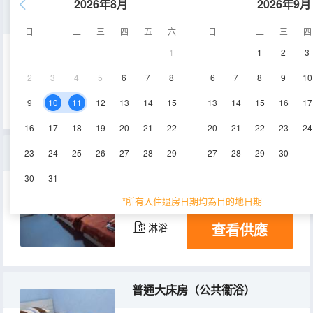
2026年8月
2026年9月
三人間(公共衞浴)
日
一
二
三
四
五
六
日
一
二
三
四
1
1
2
3
22-30㎡
2層
空調
2
3
4
5
6
7
8
6
7
8
9
10
查看供應
淋浴
9
10
11
12
13
14
15
13
14
15
16
17
16
17
18
19
20
21
22
20
21
22
23
24
五人間（公共衞浴）
23
24
25
26
27
28
29
27
28
29
30
30
31
31-40㎡
2層
空調
*所有入住退房日期均為目的地日期
查看供應
淋浴
普通大床房（公共衞浴）