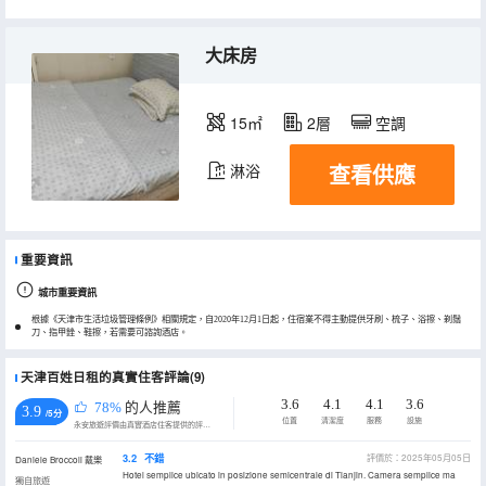
大床房
15㎡
2層
空調
查看供應
淋浴
重要資訊
城市重要資訊
根據《天津市生活垃圾管理條例》相關規定，自2020年12月1日起，住宿業不得主動提供牙刷、梳子、浴擦、剃鬚
刀、指甲銼、鞋擦，若需要可諮詢酒店。
天津百姓日租的真實住客評論(9)
3.6
4.1
4.1
3.6
78%
的人推薦
3.9
/5分
位置
清潔度
服務
設施
永安旅遊評價由真實酒店住客提供的評價。
3.2
不錯
評價於：2025年05月05日
Daniele Broccoli 戴樂
Hotel semplice ubicato in posizione semicentrale di Tianjin. Camera semplice ma
獨自旅遊