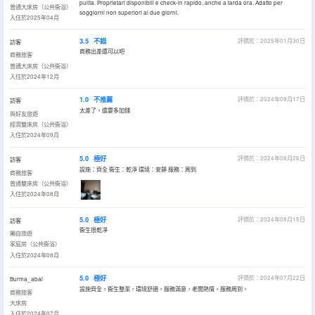
pulita. Proprietari disponibili e check-in rapido, anche a tarda ora. Adatto per
普通大床房（公共衞浴）
soggiorni non superiori ai due giorni.
入住於2025年04月
3.5
不錯
評價於：2025年01月30日
訪客
商務出差還可以吧
商務旅客
普通大床房（公共衞浴）
入住於2024年12月
1.0
不推薦
評價於：2024年09月17日
訪客
太差了，還要多加錢
與好友旅遊
經濟雙床房（公共衞浴）
入住於2024年09月
5.0
極好
評價於：2024年08月26日
訪客
設施：齊全 衞生：乾淨 環境：安靜 服務：周到
商務旅客
普通雙床房（公共衞浴）
入住於2024年08月
5.0
極好
評價於：2024年08月15日
訪客
衞生很乾凈
獨自旅遊
家庭房（公共衞浴）
入住於2024年08月
5.0
極好
評價於：2024年07月22日
Burma_abai
設施齊全，衞生整潔，環境舒適，服務滿意，老闆熱情，服務周到。
商務旅客
大床房
入住於2024年07月