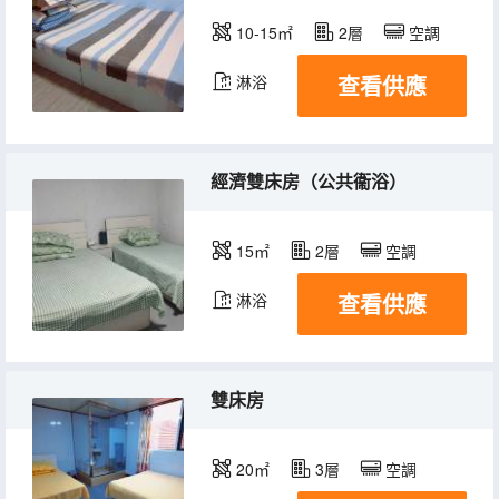
10-15㎡
2層
空調
查看供應
淋浴
經濟雙床房（公共衞浴）
15㎡
2層
空調
查看供應
淋浴
雙床房
20㎡
3層
空調