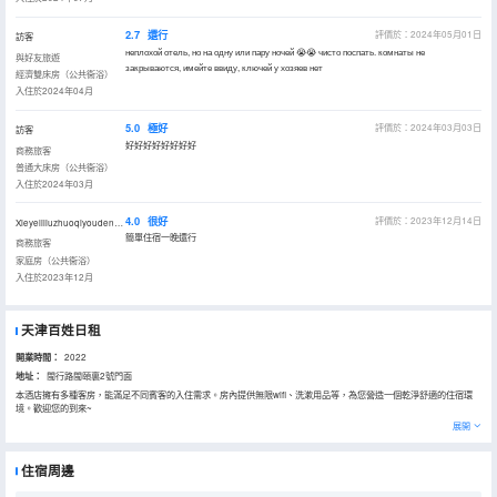
2.7
還行
評價於：2024年05月01日
訪客
неплохой отель, но на одну или пару ночей 😭😭 чисто поспать. комнаты не
與好友旅遊
закрываются, имейте ввиду, ключей у хозяев нет
經濟雙床房（公共衞浴）
入住於2024年04月
5.0
極好
評價於：2024年03月03日
訪客
好好好好好好好好
商務旅客
普通大床房（公共衞浴）
入住於2024年03月
4.0
很好
評價於：2023年12月14日
Xieyeliliuzhuoqiyoudenanren
簡單住宿一晚還行
商務旅客
家庭房（公共衞浴）
入住於2023年12月
天津百姓日租
開業時間：
2022
地址：
閩行路閩頤裏2號門面
本酒店擁有多種客房，能滿足不同賓客的入住需求。房內提供無限wifi、洗漱用品等，為您營造一個乾淨舒適的住宿環
境。歡迎您的到來~
展開
住宿周邊