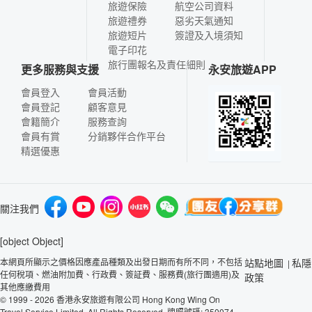
旅遊保險
航空公司資料
旅遊禮券
惡劣天氣通知
旅遊短片
簽證及入境須知
電子印花
旅行團報名及責任細則
更多服務與支援
永安旅遊APP
會員登入
會員活動
會員登記
顧客意見
會籍簡介
服務查詢
會員有賞
分銷夥伴合作平台
精選優惠
關注我們
[object Object]
本網頁所顯示之價格因應產品種類及出發日期而有所不同，不包括
站點地圖
私隱
|
任何稅項、燃油附加費、行政費、簽証費、服務費(旅行團適用)及
政策
其他應繳費用
© 1999 - 2026 香港永安旅遊有限公司 Hong Kong Wing On
Travel Service Limited. All Rights Reserved. 牌照號碼: 350074