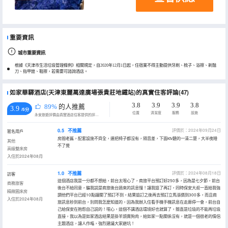
重要資訊
城市重要資訊
根據《天津市生活垃圾管理條例》相關規定，自2020年12月1日起，住宿業不得主動提供牙刷、梳子、浴擦、剃鬚
刀、指甲銼、鞋擦，若需要可諮詢酒店。
如家華驛酒店(天津東麗萬達廣場張貴莊地鐵站)的真實住客評論(47)
3.8
3.9
3.9
3.8
89%
的人推薦
3.9
/5分
位置
清潔度
服務
設施
永安旅遊評價由真實酒店住客提供的評價。
0.5
不推薦
評價於：2024年09月24日
匿名用戶
房間老舊，配套設施不齊全，連把椅子都沒有，隔音差，下面ktv聽的一清二楚，大半夜睡
其他
不了覺
高級雙床房
入住於2024年08月
1.0
不推薦
評價於：2024年08月18日
訪客
這個酒店我是一分都不想給，前台太噁心了，商旅平台預訂好250多，因為是七夕節，前台
商務旅客
後台不給同意，騙我説是商旅後台過來的訊息慢！讓我退了再訂，同時保安大叔一直給我強
精緻圓床房
調他們平台已經10點鐘關了預訂不到，結果退訂之後再去預訂立馬漲價到300多，而且商
入住於2024年08月
旅訊息秒到前台，別問我怎麼知道的，因為我辦入住看手機手機訊息在走廊停一會，前台自
己給保安在抱怨自己説的！噁心，這個不講酒店環境好也就算了，簡直是垃圾的不能再垃圾
直接，我以為是如家酒店結果是掛羊頭賣狗肉，給如家一點關係沒有，就是一個很老的情侶
主題酒店，讓人作嘔，強烈建議大家避坑！