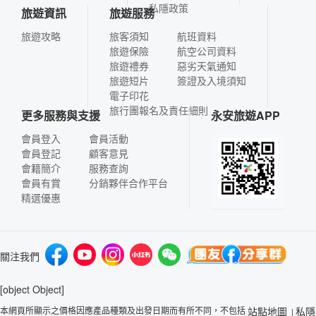
私隱政策
旅遊資訊
旅遊服務
旅遊攻略
旅客須知
航班資料
旅遊保險
航空公司資料
旅遊禮券
惡劣天氣通知
旅遊短片
簽證及入境須知
電子印花
旅行團報名及責任細則
更多服務與支援
永安旅遊APP
會員登入
會員活動
會員登記
顧客意見
會籍簡介
服務查詢
會員有賞
分銷夥伴合作平台
精選優惠
關注我們
[object Object]
本網頁所顯示之價格因應產品種類及出發日期而有所不同，不包括
站點地圖
私隱
|