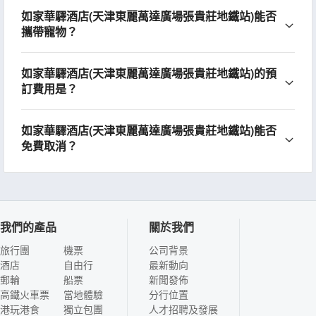
如家華驛酒店(天津東麗萬達廣場張貴莊地鐵站)能否
攜帶寵物？
如家華驛酒店(天津東麗萬達廣場張貴莊地鐵站)的預
訂費用是？
如家華驛酒店(天津東麗萬達廣場張貴莊地鐵站)能否
免費取消？
我們的產品
關於我們
旅行團
機票
公司背景
酒店
自由行
最新動向
郵輪
船票
新聞發佈
高鐵火車票
當地體驗
分行位置
港玩港食
獨立包團
人才招聘及發展