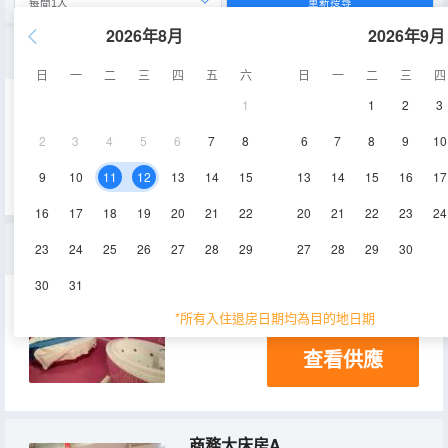
重新搜尋
2026年8月
2026年9月
精緻圓床房
日
一
二
三
四
五
六
日
一
二
三
四
1
1
2
3
22㎡
5層
空調
2
3
4
5
6
7
8
6
7
8
9
10
查看供應
電視機
9
10
11
12
13
14
15
13
14
15
16
17
16
17
18
19
20
21
22
20
21
22
23
24
影音大床房
23
24
25
26
27
28
29
27
28
29
30
30
31
28㎡
5層
空調
*所有入住退房日期均為目的地日期
查看供應
商務大床房A