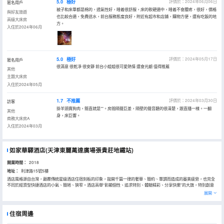
5.0
極好
評價於：2024年06月06日
匿名用戶
被子和床單都是棉的，透氣性好，睡着很舒服，床的軟硬適中，睡着不會腰疼，很好，價格
與好友旅遊
也比較合適，免費送水，前台服務態度良好，附近有超市和店鋪，購物方便，還有吃飯的地
高級大床房
方。
入住於2024年06月
5.0
極好
評價於：2024年05月17日
匿名用戶
很滿意 很乾凈 很安靜 前台小姐姐很可愛熱情 還會光顧 值得推薦
其他
主題大床房
入住於2024年05月
1.7
不推薦
評價於：2024年03月30日
訪客
掛羊頭賣狗肉，簡直就是**。房間隔聲巨差，隔壁的聲音聽的很清楚，跟直播一樣。一翻
其他
身，床巨響。
商務大床房A
入住於2024年03月
如家華驛酒店(天津東麗萬達廣場張貴莊地鐵站)
開業時間：
2018
地址：
利津路15號5樓
酒店風格源自台灣，顛覆傳統星級酒店住宿刻板的印象，拋開千篇一律的奢華、簡約、單調而造成的審美疲勞，也完全
不同於經濟型快捷酒店的小氣、簡陋、狹窄。酒店高舉“彰顯個性、追求特別、體驗精彩、分享快樂”的大旗，特別創意
設計。為充分滿足顧客心理需求，酒店提供了浪漫情感、異國風情、藝術音樂、海洋生態、遊戲體育、卡通童話、商業
展開
娛樂、田園時尚等各具特色、幾十種風格迥異的原創主題特色情景客房，令顧客入住的瞬間，就能感受到與眾不同的眼
球震撼！注意，本店不接待外籍賓客，港澳台華僑
住宿周邊