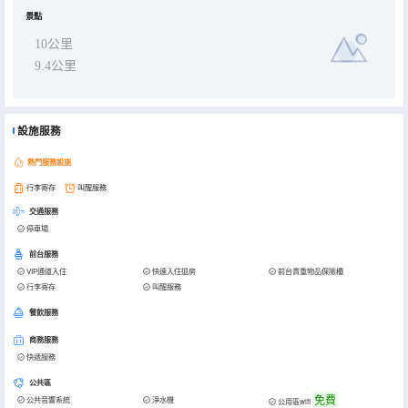
景點
10公里
9.4公里
設施服務
熱門服務設施
行李寄存
叫醒服務
交通服務
停車場
前台服務
VIP通道入住
快速入住退房
前台貴重物品保險櫃
行李寄存
叫醒服務
餐飲服務
商務服務
快遞服務
公共區
免費
公共音響系統
淨水機
公用區wifi