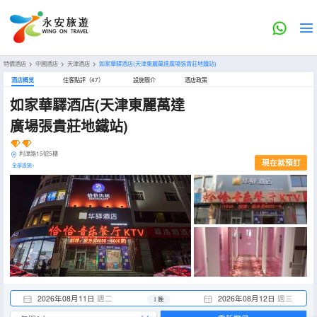
特價酒店
>
中國酒店
>
天津酒店
>
如家華驛酒店(天津東麗萬達廣場張貴莊地鐵站)
酒店概览
住客點評（47）
設施簡介
酒店政策
如家華驛酒店(天津東麗萬達
廣場張貴莊地鐵站)
利津路15號5樓
現在就預訂
全部設施>
2026年08月11日
週二
2026年08月12日
週三
1 晚