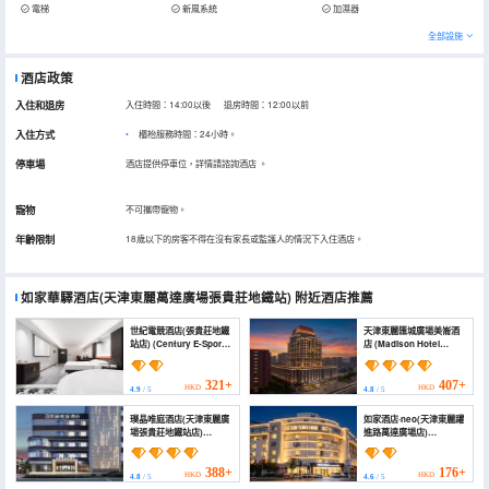
電梯
新風系統
加濕器
全部設施
酒店政策
入住和退房
入住時間：14:00以後 退房時間：12:00以前
入住方式
櫃枱服務時間：24小時。
停車場
酒店提供停車位，詳情請諮詢酒店
。
寵物
不可攜帶寵物。
年齡限制
18歲以下的房客不得在沒有家長或監護人的情況下入住酒店。
如家華驛酒店(天津東麗萬達廣場張貴莊地鐵站)
附近酒店推薦
世紀電競酒店(張貴莊地鐵
天津東麗匯城廣場美崙酒
站店) (Century E-Sports
店 (Madison Hotel
Hotel (Zhangguizhuang
Tianjin Dongli Huicheng
Subway Station))
Square)
321+
407+
HKD
HKD
4.9
/ 5
4.8
/ 5
璞晶唯庭酒店(天津東麗廣
如家酒店·neo(天津東麗躍
場張貴莊地鐵站店)
進路萬達廣場店)
(Pujing Waiting Hotel
(Homeinn · neo (Tianjin
(Dongli Plaza
Dongli Yuejin Road
Zhangguizhuang
Wanda Plaza))
388+
176+
HKD
HKD
4.8
/ 5
4.6
/ 5
Subway Station))