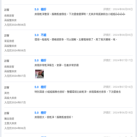
5.0
極好
評價於：2024年08月09日
訪客
房間乾淨整潔，服務態度極佳。下次還會選擇喲！尤其非常感謝前台小姐姐👍👍👍👍
商務旅客
高級雙床房
入住於2024年08月
3.0
不錯
評價於：2024年08月05日
訪客
環境一般般啦，價格就那多，可以理解。五樓電梯壞了，爬了兩天樓梯，唉，
家庭旅遊
高級雙床房
入住於2024年08月
5.0
極好
評價於：2024年07月17日
訪客
房間非常乾淨衞生，安靜，住着非常舒適
商務旅客
高級雙床房
入住於2024年07月
5.0
極好
評價於：2024年07月16日
訪客
特別滿意 小姐姐服務也很好，整體環境比較乾淨，房間風格也很多，下次還會去
其他
高級大床房
入住於2024年07月
5.0
極好
評價於：2024年06月19日
訪客
房間很大，很乾凈！服務態度很好！
獨自旅遊
主題大床房
入住於2024年06月