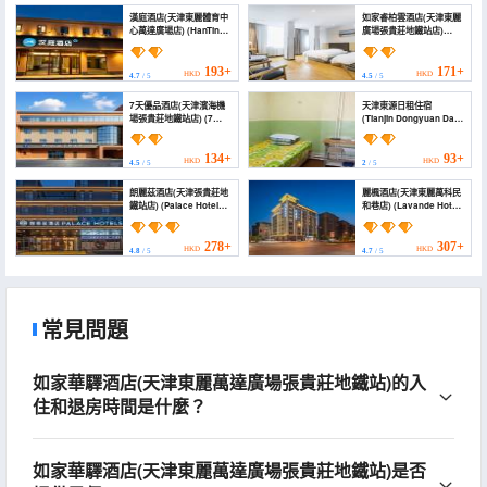
漢庭酒店(天津東麗體育中
如家睿柏雲酒店(天津東麗
心萬達廣場店) (HanTing
廣場張貴莊地鐵站店)
Hotel (Tianjin Dongli
(Homeinn Ripple Hotel
Sports Center Wanda
(Tianjin Dongli Plaza
Plaza))
Zhangguizhuang
193+
171+
HKD
HKD
4.7
/ 5
4.5
/ 5
Subway Station))
7天優品酒店(天津濱海機
天津東源日租住宿
場張貴莊地鐵站店) (7
(Tianjin Dongyuan Daily
Days Premium Hotel
Rental
(Tianjin Binhai Airport
Accommodation)
Zhangguizhuang))
134+
93+
HKD
HKD
4.5
/ 5
2
/ 5
朗麗茲酒店(天津張貴莊地
麗楓酒店(天津東麗萬科民
鐵站店) (Palace Hotel
和巷店) (Lavande Hotel
(Tianjin
(Tianjin Dongli Vanke
Zhangguizhuang
Minhe Alley Shop))
Subway Station))
278+
307+
HKD
HKD
4.8
/ 5
4.7
/ 5
常見問題
如家華驛酒店(天津東麗萬達廣場張貴莊地鐵站)的入
住和退房時間是什麼？
如家華驛酒店(天津東麗萬達廣場張貴莊地鐵站)是否