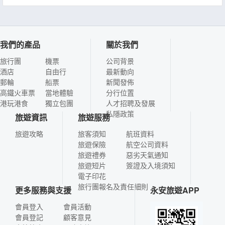
我們的產品
關於我們
旅行團
機票
公司背景
酒店
自由行
最新動向
郵輪
船票
新聞發佈
高鐵火車票
當地體驗
分行位置
港玩港食
獨立包團
人才招聘及發展
私隱政策
旅遊資訊
旅遊服務
旅遊攻略
旅客須知
航班資料
旅遊保險
航空公司資料
旅遊禮券
惡劣天氣通知
旅遊短片
簽證及入境須知
電子印花
旅行團報名及責任細則
更多服務與支援
永安旅遊APP
會員登入
會員活動
會員登記
顧客意見