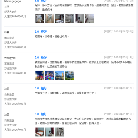
5.0
極好
評價於：2026年07月10日
Niwengegege
好評，停車方便，室內乾淨無異味，空調熱水沒有卡頓，這樣的價位，超值，老闆服務態度
其他
很好，繼續保持
舒適大床房
入住於2026年07月
5.0
極好
評價於：2026年06月03日
訪客
老闆好，很不錯，價格也不貴。
獨自旅遊
舒適大床房
入住於2026年06月
5.0
極好
評價於：2026年05月11日
Wangyan
歡樂谷周邊，位置有點偏，但是導航位置是準的，這條街上也很熱鬧，燒烤小吃24小時便
家庭旅遊
利店都有，就是來晚了沒車位
舒適雙床房
入住於2026年05月
5.0
極好
評價於：2026年03月13日
訪客
交通很方便，環境很好，老闆很熱情，周邊吃飯也方便。
商務旅客
舒適雙床房
入住於2026年03月
5.0
極好
評價於：2026年01月19日
訪客
房間很大很乾凈也很安靜設施齊全，大床住的很舒服，環境很好，周邊吃飯購物🛍都很方
商務旅客
便。老闆人非常的熱情，性價比很高的一家酒店，值得入住。
舒適大床房
入住於2026年01月