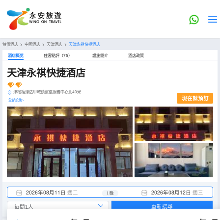
特價酒店
>
中國酒店
>
天津酒店
>
天津永祺快捷酒店
酒店概览
住客點評（75）
設施簡介
酒店政策
天津永祺快捷酒店
津榆複線造甲城鎮黨羣服務中心北40米
現在就預訂
全部設施>
2026年08月11日
週二
2026年08月12日
週三
1 晚
重新搜尋