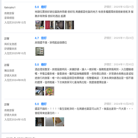
5.0
極好
評價於：2025年12月21日
liyouyou1
地理位置很好就在鎮政府旁邊 很好找 周邊都是吃飯的地方 有很多種選擇房間很新很乾凈 服
商務旅客
務非常熱情 很好的酒店 超讚
豪華標間
入住於2025年12月
4.7
很好
評價於：2025年11月23日
訪客
房間還不錯，對得起這個價位
與好友旅遊
舒適雙床房
入住於2025年10月
5.0
極好
評價於：2024年11月30日
訪客
酒店環境整潔，房間寬敞明亮，床鋪舒適，讓人一夜好眠。服務態度熱情周到，入住體驗順
獨自旅遊
暢。早餐品種多樣，營養美味。雖然設施略顯簡單，但性價比極高，非常適合商務出差或短
舒適大床房
途旅行的旅客。唯一的小缺點是隔音效果稍差，但整體來説，天津永祺快捷酒店是一個不錯
入住於2024年09月
的選擇，值得推薦。下次來跑寧河七裏海馬拉鬆，我還會選擇這裏。
5.0
極好
評價於：2024年10月29日
訪客
還是不錯的，！！！！衞生挺乾淨的。在周邊也算是可以的了。後面出差到一汽大眾。。。
商務旅客
會經常來這裏住的。。
舒適大床房
入住於2024年10月