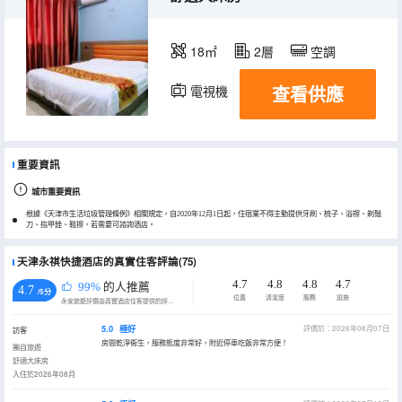
18㎡
2層
空調
查看供應
電視機
重要資訊
城市重要資訊
根據《天津市生活垃圾管理條例》相關規定，自2020年12月1日起，住宿業不得主動提供牙刷、梳子、浴擦、剃鬚
刀、指甲銼、鞋擦，若需要可諮詢酒店。
天津永祺快捷酒店的真實住客評論(75)
4.7
4.8
4.8
4.7
99%
的人推薦
4.7
/5分
位置
清潔度
服務
設施
永安旅遊評價由真實酒店住客提供的評價。
5.0
極好
評價於：2026年08月07日
訪客
房間乾淨衞生，服務態度非常好，附近停車吃飯非常方便！
獨自旅遊
舒適大床房
入住於2026年08月