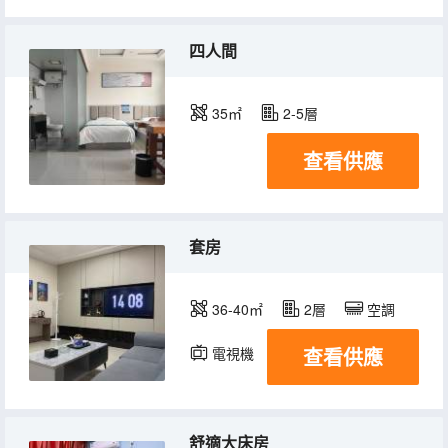
四人間
35㎡
2-5層
查看供應
套房
36-40㎡
2層
空調
查看供應
電視機
舒適大床房