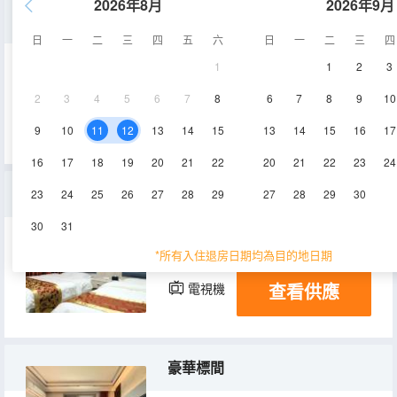
2026年8月
2026年9月
豪華大床房
日
一
二
三
四
五
六
日
一
二
三
四
1
1
2
3
18㎡
3層
空調
2
3
4
5
6
7
8
6
7
8
9
10
查看供應
電視機
9
10
11
12
13
14
15
13
14
15
16
17
16
17
18
19
20
21
22
20
21
22
23
24
舒適雙床房
23
24
25
26
27
28
29
27
28
29
30
30
31
18㎡
1層
空調
*所有入住退房日期均為目的地日期
查看供應
電視機
豪華標間