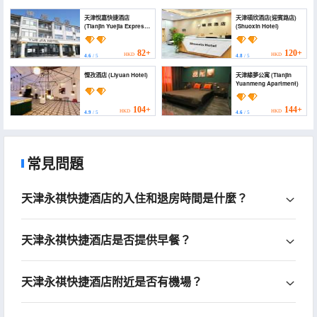
天津悅嘉快捷酒店
天津碩欣酒店(迎賓路店)
(Tianjin Yuejia Express
(Shuoxin Hotel)
Hotel)
82+
120+
HKD
HKD
4.6
/ 5
4.8
/ 5
慄孜酒店 (Liyuan Hotel)
天津緣夢公寓 (Tianjin
Yuanmeng Apartment)
104+
144+
HKD
HKD
4.9
/ 5
4.6
/ 5
常見問題
天津永祺快捷酒店的入住和退房時間是什麼？
天津永祺快捷酒店是否提供早餐？
天津永祺快捷酒店附近是否有機場？