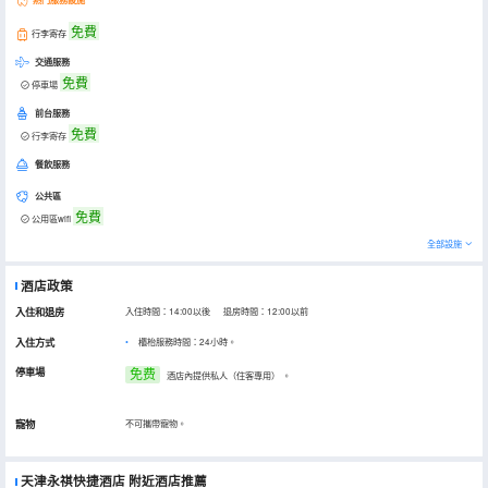
免費
行李寄存
交通服務
免費
停車場
前台服務
免費
行李寄存
餐飲服務
公共區
免費
公用區wifi
全部設施
酒店政策
入住和退房
入住時間：14:00以後 退房時間：12:00以前
入住方式
櫃枱服務時間：24小時。
停車場
免费
酒店內提供私人（住客專用）
。
寵物
不可攜帶寵物。
天津永祺快捷酒店
附近酒店推薦