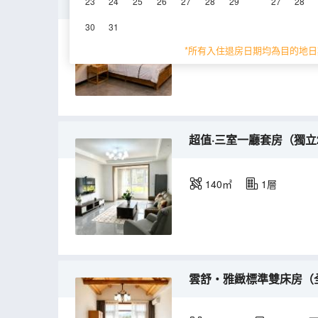
雲閣・原木閣樓家庭房（複式
23
24
25
26
27
28
29
27
28
30
31
55-60㎡
2層
*所有入住退房日期均為目的地日
超值·三室一廳套房（獨立
140㎡
1層
雲舒・雅緻標準雙床房（