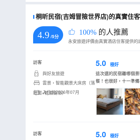
桐昕民宿(吉姆冒險世界店)的真實住客評
100%
的人推薦
4.9
/5分
永安旅遊評價由真實酒店住客提供的
5.0
訪客
極好
與好友旅遊
這次選的民宿離哪個景
餐！也很好，十一準備
雲景・智能觀景大床房（落
入住於2026年07月
地窗+乾濕衞浴）
5.0
訪客
極好