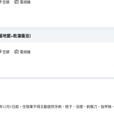
空調
電視機
落地窗+乾濕衞浴）
空調
電視機
0年12月1日起，住宿業不得主動提供牙刷、梳子、浴擦、剃鬚刀、指甲銼