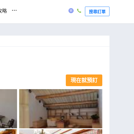
...
攻略
搜尋訂單
現在就預訂