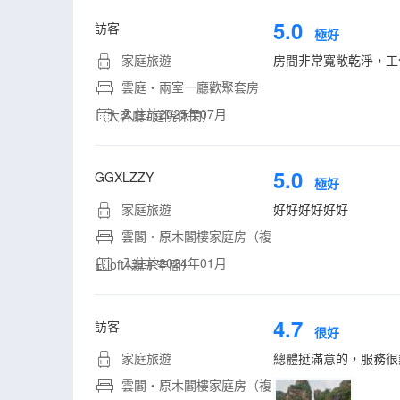
5.0
訪客
極好
家庭旅遊
房間非常寬敞乾淨，工
雲庭・兩室一廳歡聚套房
入住於2025年07月
（大客廳+庭院休閑）
5.0
GGXLZZY
極好
家庭旅遊
好好好好好好
雲閣・原木閣樓家庭房（複
入住於2024年01月
式loft+親子空間）
4.7
訪客
很好
家庭旅遊
總體挺滿意的，服務很
雲閣・原木閣樓家庭房（複