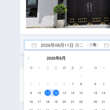
2026年08月11日
週二
1 晚
2026年8月
雲庭・兩室一廳歡聚套房
日
一
二
三
四
五
六
日
一
1
90-100㎡
1層
2
3
4
5
6
7
8
6
7
9
10
11
12
13
14
15
13
14
16
17
18
19
20
21
22
20
21