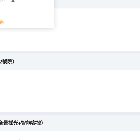
loft+親子空間）
29
30
空調
電視機
期
2號院）
全景採光+智能客控）