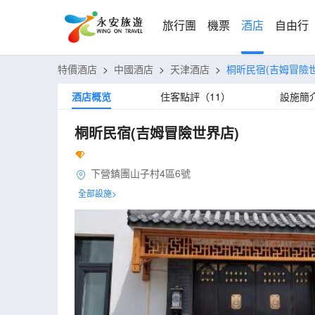
旅行團
機票
酒店
自由行
特價酒店
>
中國酒店
>
天津酒店
>
桐昕民宿(吉姆冒險
酒店概览
住客點評（11）
設施簡
桐昕民宿(吉姆冒險世界店)
下營鎮團山子村4區6號
全部設施>