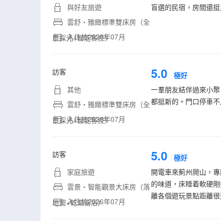
與好友旅遊
盲選的民宿，房間還挺
雲舒・雅緻標準雙床房（全
入住於2026年07月
景採光+智能客控）
5.0
訪客
極好
其他
一羣朋友結伴過來小聚
都挺新的。門口停車不
雲舒・雅緻標準雙床房（全
入住於2026年07月
景採光+智能客控）
5.0
訪客
極好
家庭旅遊
開電車來薊州爬山，專
的味道，床睡着軟硬剛
雲景・智能觀景大床房（落
離各個遊玩景點距離很
入住於2026年07月
地窗+乾濕衞浴）