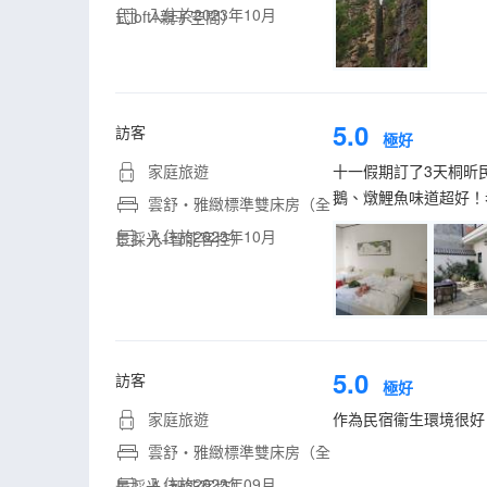
入住於2023年10月
式loft+親子空間）
5.0
訪客
極好
家庭旅遊
十一假期訂了3天桐昕
鵝、燉鯉魚味道超好！
雲舒・雅緻標準雙床房（全
入住於2023年10月
景採光+智能客控）
5.0
訪客
極好
家庭旅遊
作為民宿衞生環境很好
雲舒・雅緻標準雙床房（全
入住於2023年09月
景採光+智能客控）