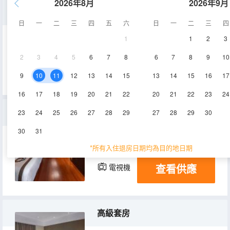
2026年8月
2026年9月
禪茶主題房
日
一
二
三
四
五
六
日
一
二
三
四
1
1
2
3
62㎡
19層
空調
2
3
4
5
6
7
8
6
7
8
9
10
查看供應
電視機
9
10
11
12
13
14
15
13
14
15
16
17
16
17
18
19
20
21
22
20
21
22
23
24
温馨雙棲房（親子）
23
24
25
26
27
28
29
27
28
29
30
30
31
55㎡
14-18層
空調
*所有入住退房日期均為目的地日期
查看供應
電視機
高級套房