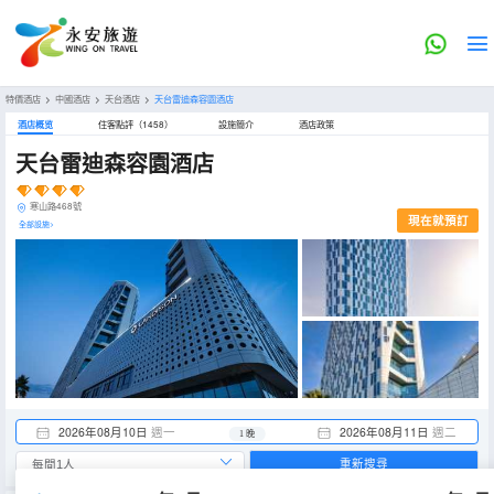
特價酒店
>
中國酒店
>
天台酒店
>
天台雷迪森容園酒店
酒店概览
住客點評（1458）
設施簡介
酒店政策
天台雷迪森容園酒店
寒山路468號
現在就預訂
全部設施>
2026年08月10日
週一
2026年08月11日
週二
1 晚
重新搜尋