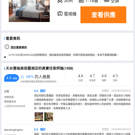
30㎡
7-18層
空調
查看供應
電視機
重要資訊
酒店重要資訊
[27/07/2026至30/09/2026]因特殊原因，酒店健身房暫停開放，詳情可提前諮詢酒店，多有不便敬請諒解。
天台雷迪森容園酒店的真實住客評論(1458)
4.6
4.7
4.6
4.5
98%
的人推薦
4.6
/5分
位置
清潔度
服務
設施
永安旅遊評價由真實酒店住客提供的評價。
5.0
極好
評價於：2026年08月05日
訪客
酒店地理位置優越，到景區都很近，周邊有商超，美食店鋪，用餐很方便。酒店前台小劉和
商務旅客
小滕服務態度挺好，主動介紹早餐還幫忙介紹景點，房間貼心的準備了水果，房間軟硬件設
雅緻雙床房
施齊全，衞生乾淨整潔，早餐品種豐富多樣化，還有當地特色小吃餃餅筒，現包的餛飩很美
入住於2026年08月
味，服務態度好，有機會還會入住。
5.0
極好
評價於：2026年08月04日
Wanfengjingzhu
服務：酒店前台服務滿分從入住前就開始電話聯繫詢問住房的要求，辦理入住時前台小張幫