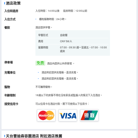
酒店政策
入住和退房
入住時間：14:00以後 退房時間：12:00以前
入住方式
櫃枱服務時間：24小時。
餐飲
酒店提供早餐。
早餐形式
自助餐
費用
CNY 58/人
營業時間
07:00 - 09:30 週一至週五，07:00 - 10:00
週末
停車場
免费
酒店內提供公共停車場
。
充電車位
•
酒店附近提供充電樁，直流充電。
•
酒店附近提供充電樁，直流充電。
寵物
不可攜帶寵物。
年齡限制
18歲以下的房客不得在沒有家長或監護人的情況下入住酒店。
接受信用卡
可以信用卡在酒店付款，閣下可使用以下信用卡：
天台雷迪森容園酒店
附近酒店推薦