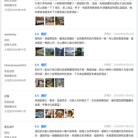
與好友旅遊
忙拿行李到房間，小劉幫我們規劃了一個旅遊行程。 設施：房間設備齊全還有大浴缸很開
雅緻雙床房
心可以放鬆一下了 衞生：床上用品，杯子，地面等等都很乾凈 總體來説性價比超級高，每
入住於2026年08月
年都會來國清寺下次還是會訂這家酒店！
5.0
極好
評價於：2026年08月04日
meishirley
環境好，周圍景點多，離酒店距離近，因為要把附近的景點兜一圈，所以提前看看地圖，基
其他
本都是一條網上的，在山裡的公路也很好開的。
經典大床房
入住於2026年07月
5.0
極好
評價於：2026年08月03日
Chenyinxuan2024
和兒子一起出行每次都住這裏整體環境很不錯，雅緻清幽。前台小劉和小張辦理入住每次都
家庭旅遊
很快速，幫忙介紹景點和附近美食。下次來這邊還是考慮這家酒店！
雅緻雙床房
入住於2026年08月
5.0
極好
評價於：2026年07月26日
訪客
房間面積大，整潔，設施齊全，已經入住好幾次了，也住過周邊酒店，最終還是選擇繼續住
家庭旅遊
這裏，早餐也比較豐富！
雅緻雙床房
入住於2026年07月
5.0
極好
評價於：2026年07月03日
匿名用戶
酒店前台劉小姐和姓張的小夥子很熱情，辦理入住效率很快。還幫忙介紹周邊好吃的和好玩
情侶
的，讓我們這一趟體驗感非常好。房間衞生乾淨整潔，寬敞明亮，有需要東西總枱反響也很
特惠大床房