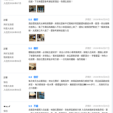
迅速。下次來還是會考慮這家酒店，性價比很高！
入住於2026年07月
5.0
極好
評價於：2026年06月29日
訪客
酒店環境真的太棒啦很雅靜，房間也是新中式風格非常喜歡還有歡迎水果，甜湯。前台服務
與好友旅遊
也很熱心，點了外賣因為機器人不在小林直接送上來了。還有小劉幫我們制定了一條美食路
特惠大床房
線，太感謝工作人員了，還會考慮來這裏入住
入住於2026年05月
5.0
極好
評價於：2026年06月27日
訪客
體驗超出預期，必須給五星好評！ 前台小許和小車熱情周到，辦理入住高效，還細心安排
與好友旅遊
了安靜的房間，非常貼心。客房寬敞整潔，床品柔軟舒適，細節滿分。 早餐豐富，特色小
雅緻雙床房
吃很贊，酒店位置去景區非常方便。一次完美的體驗，強烈推薦！
入住於2026年06月
4.8
很好
評價於：2026年06月26日
訪客
每次來天台必選酒店，地址位置好，服務及時，房間設施和衞生都很不錯，而且超喜歡這個
情侶
房型。 每次都會放一些水果，都還蠻好吃的。 離最愛😍的飯店🏨3min步行……完美的天台
特惠大床房
之行首選。
入住於2026年06月
3.5
不錯
評價於：2026年05月25日
🍁wu🍂
去國清寺選擇入住這裏，地理位置很好，到各景區都很方便 入住的房間房型有點奇怪，第
情侶