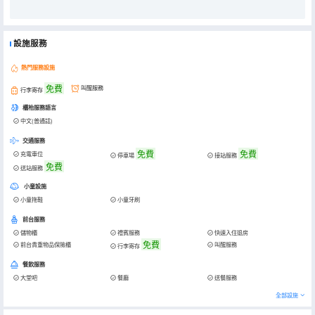
設施服務
熱門服務設施
免費
叫醒服務
行李寄存
櫃枱服務語言
中文(普通話)
交通服務
免費
免費
充電車位
停車場
接站服務
免費
送站服務
小童設施
小童拖鞋
小童牙刷
前台服務
儲物櫃
禮賓服務
快速入住退房
免費
前台貴重物品保險櫃
叫醒服務
行李寄存
餐飲服務
大堂吧
餐廳
送餐服務
全部設施