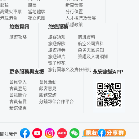
郵輪
船票
新聞發佈
高鐵火車票
當地體驗
分行位置
港玩港食
獨立包團
人才招聘及發展
私隱政策
旅遊資訊
旅遊服務
旅遊攻略
旅客須知
航班資料
旅遊保險
航空公司資料
旅遊禮券
惡劣天氣通知
旅遊短片
簽證及入境須知
電子印花
旅行團報名及責任細則
更多服務與支援
永安旅遊APP
會員登入
會員活動
會員登記
顧客意見
會籍簡介
服務查詢
會員有賞
分銷夥伴合作平台
精選優惠
關注我們