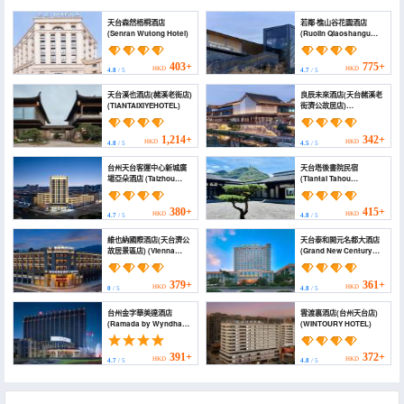
天台森然梧桐酒店
若鄰·樵山谷花園酒店
(Senran Wutong Hotel)
(Ruolin Qiaoshangu
Graden Hotel)
403+
775+
HKD
HKD
4.8
/ 5
4.7
/ 5
天台溪也酒店(赭溪老街店)
良辰未來酒店(天台赭溪老
(TIANTAIXIYEHOTEL)
街濟公故居店)
(Liangchen Future
Hotel)
1,214+
342+
HKD
HKD
4.8
/ 5
4.5
/ 5
台州天台客運中心新城廣
天台塔後書院民宿
場亞朵酒店 (Taizhou
(Tiantai Tahou
Tiantai Passenger
Academy Homestay)
Centre Xincheng Plaza
Atour Hotel)
380+
415+
HKD
HKD
4.7
/ 5
4.8
/ 5
維也納國際酒店(天台濟公
天台泰和開元名都大酒店
故居景區店) (Vienna
(Grand New Century
International Hotel
Hotel Tiantai Taizhou)
(Tiantai Jigong Former
Residence Scenic
379+
361+
HKD
HKD
0
/ 5
4.8
/ 5
Area))
台州金字華美達酒店
雲渡裏酒店(台州天台店)
(Ramada by Wyndham
(WINTOURY HOTEL)
Taizhou)
391+
372+
HKD
HKD
4.7
/ 5
4.8
/ 5