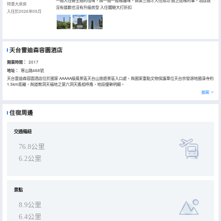
一間入住衞生間的怪味，換一間一股榴蓮味，換第三間才入住成功 遇上這樣的事，酒店既
特惠大床房
沒有道歉也沒有升級房型 入住體驗大打折扣
入住於2026年05月
天台雷迪森容園酒店
開業時間：
2017
地址：
寒山路468號
天台雷迪森容園酒店位於國家 AAAAA級風景區天台山旅遊景區入口處，與國家重點文物保護單位天台宗發源地國清寺約
1.5km距離，與道教洞天福地之第六洞天遙相呼應，地段優勢明顯。
天台雷迪森容園酒店由浙旅投酒店集團投資，以雷迪森品質管理的綜合性酒店。總建築面積21500平方米，建築高度
展開
85.4米，地下1層，地上21層，是天台縣地標性建築之一。酒店由雷迪森旅業集團進行品質管理，以雷迪森品牌核心價
值“與眾不同、非凡感受”為經營管理核心理念，精緻服務，尊貴體驗，為賓客帶來無比愉悅的感受！
酒店有客房百餘間/套，房內佈局合理，功能齊全，所有客房均配有WIFI、液晶電視、衞生間淋浴間與浴缸分設、知名品
住宿周邊
牌床墊和高檔舒適床上用品。住宿環境安全舒適，視野開闊，能遠眺赤城山頂和隋塔，讓賓客足不出戶也能盡情飽覽青
山綠水的自然風光，消除工作及旅途疲勞。
酒店配有容園中餐廳、綠蔭咖啡廳、印象吧、6個大小規格不等的會議室和獨立的一千平米婚宴大廳，能同時容納1000
多人用餐。餐廳以杭幫菜為主、本地特色菜餚為輔，配以國際的風味自助餐，讓您在工作之餘還能盡享美食。酒店設有
交通樞紐
商務中心、商場、美容院、健身中心與周邊休閒美食、巨幕電影、兒童樂園、K歌娛樂，形成頗具規模的旅遊綜合體，
為賓客提供各種商務、休閒和旅遊服務。
76.8公里
6.2公里
景點
8.9公里
6.4公里