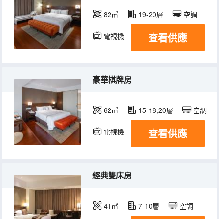
82㎡
19-20層
空調
查看供應
電視機
冰箱
豪華棋牌房
62㎡
15-18,20層
空調
查看供應
電視機
冰箱
經典雙床房
41㎡
7-10層
空調