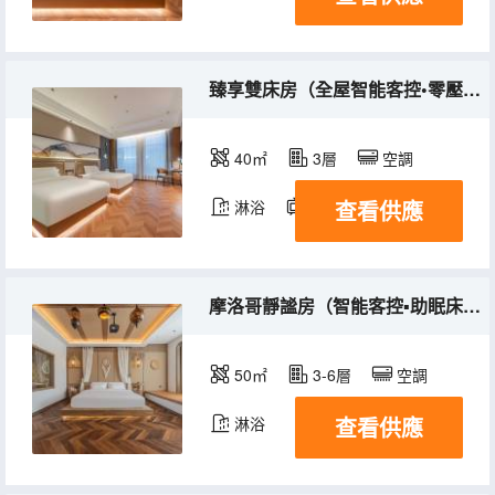
臻享雙床房（全屋智能客控•零壓床墊•65寸投屏電視）
40㎡
3層
空調
查看供應
淋浴
電視機
摩洛哥靜謐房（智能客控▪助眠床墊▪百寸投屏幕布）
50㎡
3-6層
空調
查看供應
淋浴