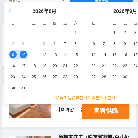
重新搜尋
2026年8月
2026年9月
微影時光侘寂房（智能客控•百寸投影•助眠床墊）
日
一
二
三
四
五
六
日
一
二
三
四
1
1
2
3
75㎡
4-5層
空調
2
3
4
5
6
7
8
6
7
8
9
10
查看供應
淋浴
9
10
11
12
13
14
15
13
14
15
16
17
16
17
18
19
20
21
22
20
21
22
23
24
悅享雙床房（全屋智能客控•助眠床墊•65寸投屏電視）
23
24
25
26
27
28
29
27
28
29
30
30
31
40㎡
4-6層
空調
*所有入住退房日期均為目的地日期
查看供應
淋浴
電視機
童趣家庭房（暢享遊戲機•百寸投影•兒童床•助眠床墊）