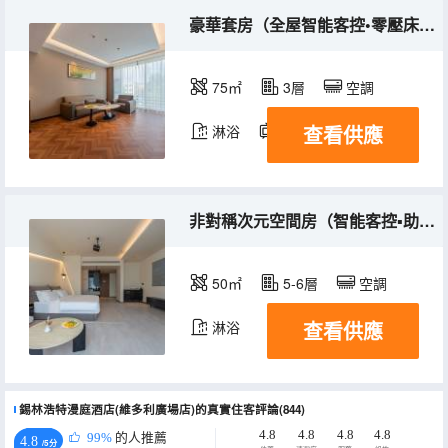
豪華套房（全屋智能客控•零壓床墊•65寸投屏電視）
75㎡
3層
空調
查看供應
淋浴
電視機
非對稱次元空間房（智能客控▪助眠床墊▪百寸投屏幕布）
50㎡
5-6層
空調
查看供應
淋浴
錫林浩特漫庭酒店(維多利廣場店)的真實住客評論(844)
4.8
4.8
4.8
4.8
99%
的人推薦
4.8
/5分