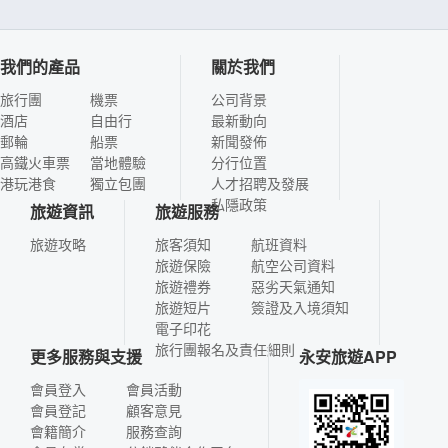
我們的產品
關於我們
旅行團
機票
公司背景
酒店
自由行
最新動向
郵輪
船票
新聞發佈
高鐵火車票
當地體驗
分行位置
港玩港食
獨立包團
人才招聘及發展
私隱政策
旅遊資訊
旅遊服務
旅遊攻略
旅客須知
航班資料
旅遊保險
航空公司資料
旅遊禮券
惡劣天氣通知
旅遊短片
簽證及入境須知
電子印花
旅行團報名及責任細則
更多服務與支援
永安旅遊APP
會員登入
會員活動
會員登記
顧客意見
會籍簡介
服務查詢