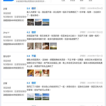
位置
清潔度
服務
設施
永安旅遊評價由真實酒店住客提供的評價。
5.0
極好
評價於：2026年08月04日
訪客
進入內蒙第一站，酒店還不錯。前台看帶一個孩子免費贈送了一份早餐，點贊。 忘拍照片
家庭旅遊
了，看街景吧。
悅享雙床房（全屋智能客控•
助眠床墊•65寸投屏電視）
入住於2026年07月
4.2
很好
評價於：2026年07月22日
Zhiyi Y
房間設施不錯，衞生很乾凈，枕頭舒適。但是淋浴水比較小，洗澡不方便，服務一般吧。
家庭旅遊
周邊吃飯逛商場都方便，維多利廣場挺熱鬧。但是9點就關門了
悅享雙床房（全屋智能客控•
助眠床墊•65寸投屏電視）
入住於2026年07月
3.8
不錯
評價於：2026年07月21日
匿名用戶
優點:房間面積大，設施新，總體服務較為滿意。 不足:早餐一言難盡，房間沒有冰箱對於這
家庭旅遊
個價位定位不應該。房門無法從裏面上鎖，晚上休息很沒有安全感。礦泉水就兩瓶就兩瓶農
悅享雙床房（全屋智能客控•
夫山泉，再要就不知名品牌的了
助眠床墊•65寸投屏電視）
入住於2026年07月
4.5
很好
評價於：2026年07月14日
訪客
我們訂了六間房，前台貼心的給安排在了一起，房間也很大，設施也比較新，就是沒有大的
家庭旅遊
停車場，衹有門前可以停車。
悅享雙床房（全屋智能客控•
助眠床墊•65寸投屏電視）
入住於2026年07月