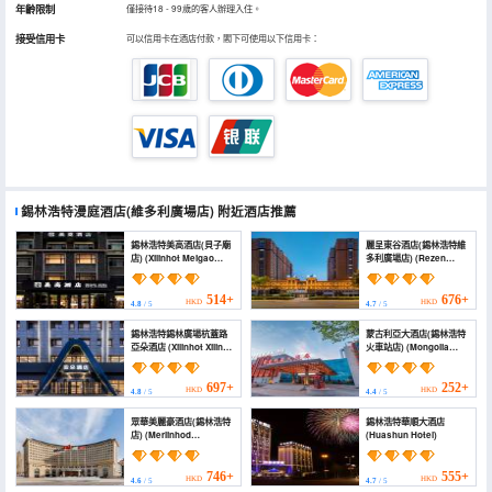
年齡限制
僅接待18 - 99歲的客人辦理入住。
接受信用卡
可以信用卡在酒店付款，閣下可使用以下信用卡：
錫林浩特漫庭酒店(維多利廣場店)
附近酒店推薦
錫林浩特美高酒店(貝子廟
麗呈東谷酒店(錫林浩特維
店) (Xilinhot Meigao
多利廣場店) (Rezen
Hotel (Beizimiao))
Dong Hotel (Xilinhot
Victoria Plaza))
514+
676+
HKD
HKD
4.8
/ 5
4.7
/ 5
錫林浩特錫林廣場杭蓋路
蒙古利亞大酒店(錫林浩特
亞朵酒店 (Xilinhot Xilin
火車站店) (Mongolia
Square Hanggai Road
International Hotel)
Atour Hotel)
697+
252+
HKD
HKD
4.8
/ 5
4.4
/ 5
眾華美麗豪酒店(錫林浩特
錫林浩特華順大酒店
店) (Merlinhod
(Huashun Hotel)
Zhonghua Hotel
(Xilinhot Railway
Station))
746+
555+
HKD
HKD
4.6
/ 5
4.7
/ 5