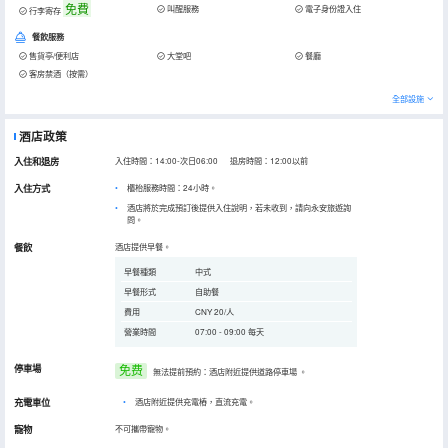
免費
叫醒服務
電子身份證入住
行李寄存
餐飲服務
售貨亭/便利店
大堂吧
餐廳
客房禁酒（按需）
全部設施
酒店政策
入住和退房
入住時間：14:00-次日06:00 退房時間：12:00以前
入住方式
櫃枱服務時間：24小時。
酒店將於完成預訂後提供入住說明，若未收到，請向永安旅遊詢
問。
餐飲
酒店提供早餐。
早餐種類
中式
早餐形式
自助餐
費用
CNY 20/人
營業時間
07:00 - 09:00 每天
停車場
免费
無法提前預約：酒店附近提供道路停車場
。
充電車位
•
酒店附近提供充電樁，直流充電。
寵物
不可攜帶寵物。