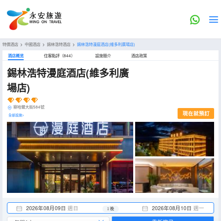
特價酒店
>
中國酒店
>
錫林浩特酒店
>
錫林浩特漫庭酒店(維多利廣場店)
酒店概览
住客點評（844）
設施簡介
酒店政策
錫林浩特漫庭酒店(維多利廣
場店)
察哈爾大街584號
現在就預訂
全部設施>
2026年08月09日
週日
2026年08月10日
週一
1 晚