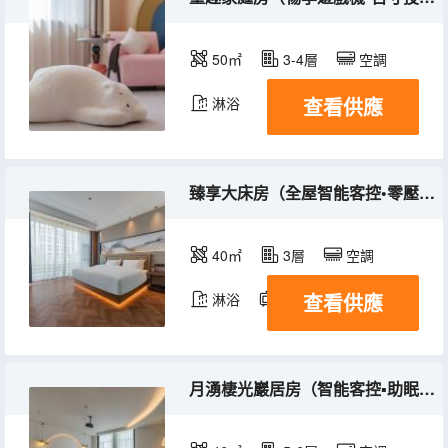
50㎡
3-4層
空調
查看供應
淋浴
臻享大床房（全屋智能客控•零壓床墊•65寸投屏電視）
40㎡
3層
空調
查看供應
淋浴
電視機
月湧棲光巖居房（智能客控▪助眠床墊▪百寸投屏幕布）