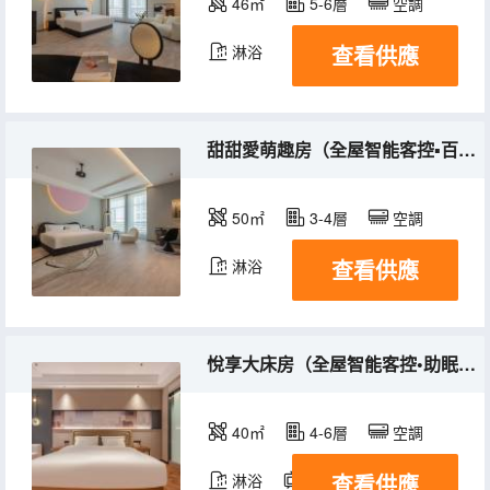
46㎡
5-6層
空調
查看供應
淋浴
甜甜愛萌趣房（全屋智能客控▪百寸投影▪助眠床墊）
50㎡
3-4層
空調
查看供應
淋浴
悅享大床房（全屋智能客控•助眠床墊•65寸投屏電視）
40㎡
4-6層
空調
查看供應
淋浴
電視機