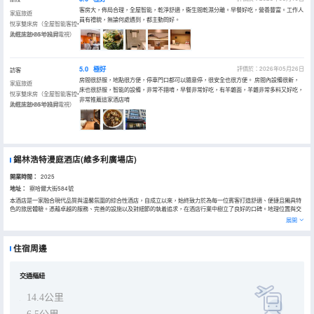
客房大，佈局合理，全屋智能，乾淨舒適，衞生間乾濕分離。早餐好吃，營養豐富。工作人
家庭旅遊
員有禮貌，無論何處遇到，都主動問好。
悅享雙床房（全屋智能客控•
助眠床墊•65寸投屏電視）
入住於2026年06月
5.0
極好
評價於：2026年05月26日
訪客
房間很舒服，地點很方便，停車門口都可以隨意停，很安全也很方便。 房間內設備很新，
家庭旅遊
床也很舒服，智能的設備，非常不錯唷，早餐非常好吃，有羊雜面，羊雜非常多料又好吃，
悅享雙床房（全屋智能客控•
非常推薦這家酒店唷
助眠床墊•65寸投屏電視）
入住於2026年05月
錫林浩特漫庭酒店(維多利廣場店)
開業時間：
2025
地址：
察哈爾大街584號
本酒店是一家融合現代品質與温馨氛圍的綜合性酒店，自成立以來，始終致力於為每一位賓客打造舒適、便捷且獨具特
色的旅居體驗。憑藉卓越的服務、完善的設施以及對細節的執着追求，在酒店行業中樹立了良好的口碑。地理位置與交
通，酒店坐落於城市的黃金地段，周邊臨近維多利商圈、交通便利。無論是商務出行還是旅遊度假，都能輕鬆抵達各個
展開
目的地。與機場也保持着合理的距離，通過便捷的交通網絡，遊客可迅速抵達酒店。此外，酒店周邊公交線路便捷，讓
賓客可以輕鬆探索城市的各個角落，深入體驗當地的風土人情。酒店規模與設施：酒店擁有風格各異、設施齊全的客
房，涵蓋豪華套房、商務大床房、民宿房等多種房型，滿足不同賓客的需求。每一間客房都經過精心設計與裝修，融合
住宿周邊
了現代美學與實用功能。房間內配備了高品質的床品、智能控制系統、高速無線網絡等設施，讓賓客在舒適的環境中享
受便捷的科技生活。同時，房間內還設有獨立的衞生間，提供24小時熱水供應以及高品質的洗漱用品，為賓客帶來全方
位的舒適體驗
交通樞紐
14.4公里