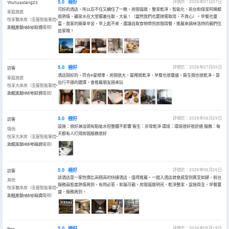
5.0
極好
評價於：2026年07月07日
Yiluhuaxiang23
可好的酒店，所以忍不住又續住了一晚。房間寬敞，整潔乾淨，智能化。前台和保潔阿姨都
家庭旅遊
很熱情，礦泉水在大堂擺着任取，大氣！（當然我們也要按需取用，不貪心）。早餐也豐
悅享雙床房（全屋智能客控•
富，我家的開車辛苦，早上起不來，還讓自取食物帶到房間用餐，推薦來錫林浩特的親們住
助眠床墊•65寸投屏電視）
入住於2026年07月
這家哦！
5.0
極好
評價於：2026年07月05日
訪客
酒店挺好的，符合4星標準，房間很大，屋裡很乾凈，早餐也很豐盛，衞生間也很乾凈，是
家庭旅遊
出行不錯的選擇，會推薦朋友過來玩
悅享大床房（全屋智能客控•
助眠床墊•65寸投屏電視）
入住於2026年07月
5.0
極好
評價於：2026年06月29日
訪客
設施：很好淋浴頭有點呲水但整體不影響 衞生：非常乾淨 環境：環境很好很舒適 服務：每
情侶
天都有人打掃房間服務很好
悅享大床房（全屋智能客控•
助眠床墊•65寸投屏電視）
入住於2026年06月
5.0
極好
評價於：2026年06月26日
訪客
該酒店是一家性價比高極高的快捷酒店，值得推薦。一踏入酒店就會感受到賓至如歸，前台
其他
服務員態度熱情周到，有問必答，和藹可親。房間寬敞明亮，乾淨整潔，設施齊全。早餐豐
悅享雙床房（全屋智能客控•
盛，服務周到。
助眠床墊•65寸投屏電視）
入住於2026年06月
5.0
極好
評價於：2026年06月19日
ffmx