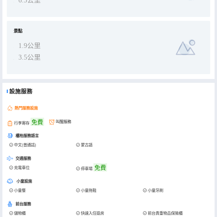
6.5公里
景點
1.9公里
3.5公里
設施服務
熱門服務設施
免費
叫醒服務
行李寄存
櫃枱服務語言
中文(普通話)
蒙古語
交通服務
免費
充電車位
停車場
小童設施
小童餐
小童拖鞋
小童牙刷
前台服務
儲物櫃
快速入住退房
前台貴重物品保險櫃