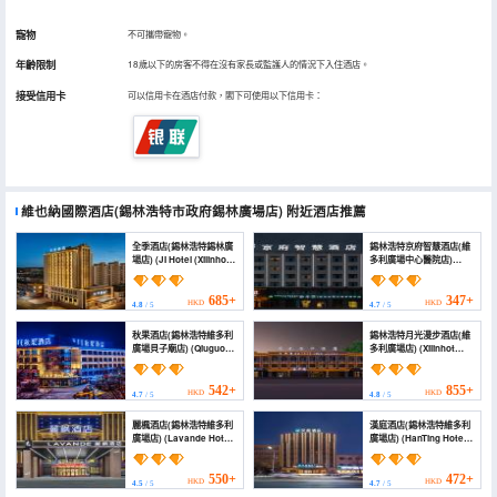
寵物
不可攜帶寵物。
年齡限制
18歲以下的房客不得在沒有家長或監護人的情況下入住酒店。
接受信用卡
可以信用卡在酒店付款，閣下可使用以下信用卡：
維也納國際酒店(錫林浩特市政府錫林廣場店)
附近酒店推薦
全季酒店(錫林浩特錫林廣
錫林浩特京府智慧酒店(維
場店) (JI Hotel (Xilinhot
多利廣場中心醫院店)
Xilin Plaza))
(Xilinhot Jingfu Wisdom
Hotel)
685+
347+
HKD
HKD
4.8
/ 5
4.7
/ 5
秋果酒店(錫林浩特維多利
錫林浩特月光漫步酒店(維
廣場貝子廟店) (Qiuguo
多利廣場店) (Xilinhot
Hotel (Beizimiao
Moonlight Stroll Hotel
Branch of Victoria Plaza
(Victoria Plaza))
in Xilinhot))
542+
855+
HKD
HKD
4.7
/ 5
4.8
/ 5
麗楓酒店(錫林浩特維多利
漢庭酒店(錫林浩特維多利
廣場店) (Lavande Hotel
廣場店) (HanTing Hotel
(Xilinhot Victoria Plaza))
(Xilinhot Victoria Plaza))
550+
472+
HKD
HKD
4.5
/ 5
4.7
/ 5