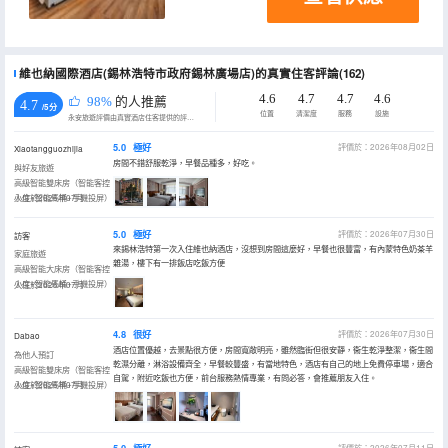
維也納國際酒店(錫林浩特市政府錫林廣場店)的真實住客評論(162)
4.6
4.7
4.7
4.6
98%
的人推薦
4.7
/5分
位置
清潔度
服務
設施
永安旅遊評價由真實酒店住客提供的評價。
5.0
極好
評價於：2026年08月02日
Xiaotangguozhijia
房間不錯舒服乾淨，早餐品種多，好吃。
與好友旅遊
高級智能雙床房（智能客控
小度+智能馬桶+手機投屏）
入住於2026年07月
5.0
極好
評價於：2026年07月30日
訪客
來錫林浩特第一次入住維也納酒店，沒想到房間這麼好，早餐也很豐富，有內蒙特色奶茶羊
家庭旅遊
雜湯，樓下有一排飯店吃飯方便
高級智能大床房（智能客控
小度+智能馬桶+手機投屏）
入住於2026年07月
4.8
很好
評價於：2026年07月30日
Dabao
酒店位置優越，去景點很方便，房間寬敞明亮，雖然臨街但很安靜，衞生乾淨整潔，衞生間
為他人預訂
乾濕分離，淋浴設備齊全，早餐較豐盛，有當地特色，酒店有自己的地上免費停車場，適合
高級智能雙床房（智能客控
自駕，附近吃飯也方便，前台服務熱情專業，有問必答，會推薦朋友入住。
小度+智能馬桶+手機投屏）
入住於2026年07月
評價於：2026年07月11日