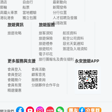
酒店
自由行
最新動向
郵輪
船票
新聞發佈
高鐵火車票
當地體驗
分行位置
港玩港食
獨立包團
人才招聘及發展
私隱政策
旅遊資訊
旅遊服務
旅遊攻略
旅客須知
航班資料
旅遊保險
航空公司資料
旅遊禮券
惡劣天氣通知
旅遊短片
簽證及入境須知
電子印花
旅行團報名及責任細則
更多服務與支援
永安旅遊APP
會員登入
會員活動
會員登記
顧客意見
會籍簡介
服務查詢
會員有賞
分銷夥伴合作平台
精選優惠
關注我們