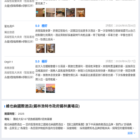
高級智能雙床房（智能客控
更完美了。
小度+智能馬桶+手機投屏）
入住於2026年05月
5.0
極好
評價於：2026年05月06日
匿名用戶
房間寬敞安靜、舒適且智能化，説實話住這麼多次酒店，第一次發現衞生間玻璃還可以自己
獨自旅遊
控制霧化效果的。酒店旁剛好挨着碳烤牛肉乾店鋪，帶了點特產。停車方便，早餐也很可
高級智能大床房（智能客控
口，性價比很高。
小度+智能馬桶+手機投屏）
入住於2026年04月
5.0
極好
評價於：2026年04月17日
Orgil11
這次入住體驗整體十分滿意。賓館位置便利，環境乾淨整潔，房間佈置温馨舒適，設施齊全
商務旅客
且維護良好。服務人員態度熱情周到，辦理入住與退房高效快捷。周邊出行方便，隔音效果
高級智能大床房（智能客控
不錯，夜晚休息很安靜。整體性價比高，無論是出差還是旅行都很合適，下次有機會還會選
小度+智能馬桶+手機投屏）
入住於2026年02月
擇入住，值得推薦。
維也納國際酒店(錫林浩特市政府錫林廣場店)
開業時間：
2025
地址：
團結大街167號逸都國際2號商業樓
維也納國際酒店 — 您的智慧商旅之選維也納國際酒店，【錦江國際集團】旗下中高端商務酒店品牌，我們以“舒適典
雅、品質至上”為理念，為您提供物超所值的住宿體驗。· 深度睡眠： 採用國際知名品牌舒眠床具，保障您的優質睡眠。·
智能體驗： 高速Wi-Fi、智能客房系統，助力高效商旅。· 健康餐飲： 豐盛中西自助早餐，喚醒您的活力清晨。· 藝術環
展開
境： 融合歐陸藝術風情，營造典雅靜謐的居停空間。· 貼心服務： 專業團隊，提供温暖如歸的待客之道。酒店位置臨近
兩大商場和中心醫院，購物和出行非常方便，我們恭候您的蒞臨！