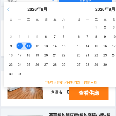
重新搜尋
2026年8月
2026年9月
豪華智能大床房(智能客控小度+智能馬桶+手機投屏)
日
一
二
三
四
五
六
日
一
二
三
四
1
1
2
3
33㎡
3-7層
空調
2
3
4
5
6
7
8
6
7
8
9
10
查看供應
淋浴
電視機
9
10
11
12
13
14
15
13
14
15
16
17
16
17
18
19
20
21
22
20
21
22
23
24
智能商務大床(智能客控小度+智能馬桶+手機投屏)
23
24
25
26
27
28
29
27
28
29
30
30
31
42㎡
3-7層
空調
*所有入住退房日期均為目的地日期
查看供應
淋浴
電視機
豪華智能雙床房(智能客控小度+智能馬桶+手機投屏)