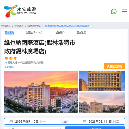
特價酒店
>
中國酒店
>
錫林浩特酒店
>
維也納國際酒店(錫林浩特市政府錫林廣場店)
酒店概览
住客點評（162）
設施簡介
酒店政策
維也納國際酒店(錫林浩特市
政府錫林廣場店)
團結大街167號逸都國際2號商業樓
現在就預訂
全部設施>
2026年08月10日
週一
2026年08月11日
週二
1 晚