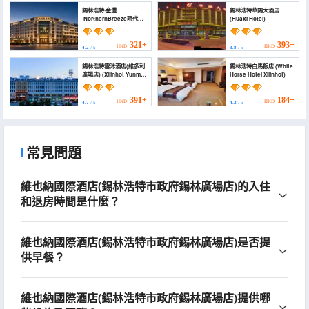
錫林浩特·金灃
錫林浩特華錫大酒店
·NorthernBreeze現代簡
(Huaxi Hotel)
約設計酒店(維多利廣場店)
(Xilinhot Jinfeng Hotel)
321+
393+
HKD
HKD
4.2
/ 5
3.8
/ 5
錫林浩特雲沐酒店(維多利
錫林浩特白馬飯店 (White
廣場店) (Xilinhot Yunmu
Horse Hotel Xilinhot)
Hotel)
391+
184+
HKD
HKD
4.7
/ 5
4.2
/ 5
常見問題
維也納國際酒店(錫林浩特市政府錫林廣場店)的入住
和退房時間是什麼？
維也納國際酒店(錫林浩特市政府錫林廣場店)是否提
供早餐？
維也納國際酒店(錫林浩特市政府錫林廣場店)提供哪