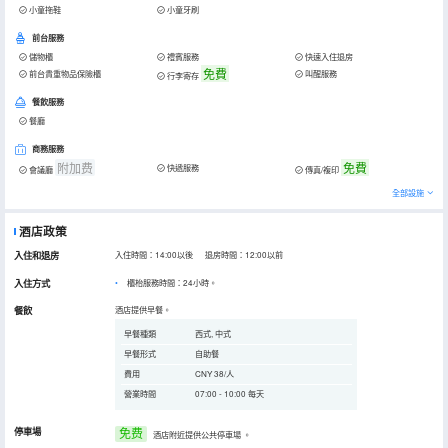
小童拖鞋
小童牙刷
前台服務
儲物櫃
禮賓服務
快速入住退房
免費
前台貴重物品保險櫃
叫醒服務
行李寄存
餐飲服務
餐廳
商務服務
附加费
免費
快遞服務
會議廳
傳真/複印
全部設施
酒店政策
入住和退房
入住時間：14:00以後 退房時間：12:00以前
入住方式
櫃枱服務時間：24小時。
餐飲
酒店提供早餐。
早餐種類
西式, 中式
早餐形式
自助餐
費用
CNY 38/人
營業時間
07:00 - 10:00 每天
停車場
免费
酒店附近提供公共停車場
。