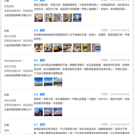
5.0
極好
訪客
酒店位置很好，停車方便，周邊飯館很多。大堂有免費的果汁，房間寬敞明亮，給的飲用水
家庭旅遊
也很充足，隔音也不錯，就是室外有個風機一到晚上就啟動了，有點吵。其他都很滿意。
豪華智能雙床房（智能客控
小度+智能馬桶+手機投屏）
入住於2026年07月
5.0
極好
評價於：2026年07月05日
訪客
你如果來錫林格勒草原選擇這家入住不會讓你失望。房間大，設備齊，智能管理方便，早餐
與好友旅遊
有特色。
豪華智能雙床房（智能客控
小度+智能馬桶+手機投屏）
入住於2026年07月
5.0
極好
評價於：2026年07月01日
Dalingqingnian、
這次入住的酒店房間體驗很不錯，整體乾淨整潔，床品柔軟親膚，睡起來特別舒服。空間佈
與好友旅遊
局合理，採光通風都很棒，配套設施齊全實用，細節處能感受到店家的用心，性價比很高，
豪華智能雙床房（智能客控
下次出行還會優先選擇這裏。
小度+智能馬桶+手機投屏）
入住於2026年06月
5.0
極好
評價於：2026年06月06日
訪客
環境好！停車方便，前台服務周到！早餐比較豐富！位置好！在市中心，臨近市政府，吃飯
與好友旅遊
逛街都非常便捷。非常滿意！
豪華智能雙床房（智能客控
小度+智能馬桶+手機投屏）
入住於2026年06月
4.7
很好
評價於：2026年05月29日
訪客
房間設施齊全乾凈衞生，門口停車很方便，對於自駕很友好，服務態度很好，飲用水不限
情侶
量，早餐品種豐富多樣味道適中，唯一不足就是房間還是有裝修的味道，估計再放放應該就