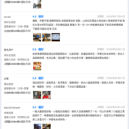
+膠囊Coffee機+智能馬桶）
入住於2026年07月
4.0
很好
評價於：2026年07月04日
vv122
優點：早餐不錯 服務時間長 房間感覺良好 缺點：以前住的惠庭大堂自助小食咖啡很不錯 現
與好友旅遊
在大堂水吧形同虛設。洗衣機相當差 數量少 洗一次1.5H 烘乾機性能差 不如同為希爾頓旗
靈動雙床房（沙發+膠囊
下歡朋 同級別全季 亞朵
Coffee機+冰箱+舒達床墊）
入住於2026年06月
5.0
極好
評價於：2026年06月21日
匿名用戶
這家希爾頓惠庭酒店房間面積很大，比較舒服，各種設施齊全，早餐也有本地特色。前台人
與好友旅遊
員服務熱情，有求必應。酒店樓下有小吃店很方便，離橋頭高速收費站很近。
靈動大床房（附帶梳化床
+膠囊Coffee機+智能馬桶）
入住於2026年05月
5.0
極好
評價於：2026年06月01日
訪客
酒店挺好的，設施齊全，乾淨衞生，服務很好，前台小姐姐很熱情，辦理入住快，早餐非常
獨自旅遊
棒，種類多，好吃，入住很滿意，下次出行還選這裏。
靈動雙床房（沙發+膠囊
Coffee機+冰箱+舒達床墊）
入住於2026年05月
5.0
極好
評價於：2026年05月14日
DaCOCOmami
一進大廳就很舒服，小姐姐也很親切，辦好入住後順嘴問了一句，可以升房嗎？小姐姐立馬
商務旅客
給我升了。希爾頓就沒有讓我失望過。😃房間電視免費的頻道有些少，但是可以手機電影投
靈動大床房（附帶梳化床
屏上去看可行，早餐有本地特色。
+膠囊Coffee機+智能馬桶）
入住於2026年05月