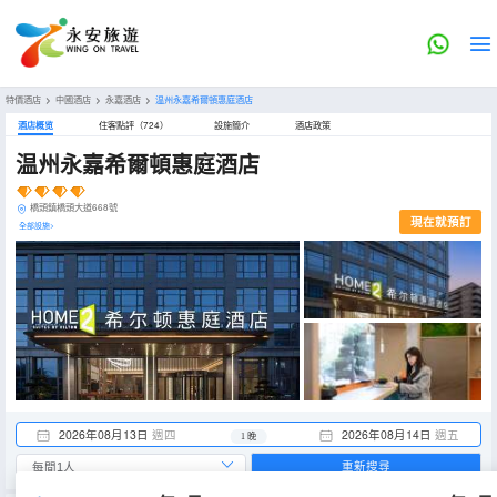
特價酒店
>
中國酒店
>
永嘉酒店
>
温州永嘉希爾頓惠庭酒店
酒店概览
住客點評（724）
設施簡介
酒店政策
温州永嘉希爾頓惠庭酒店
橋頭鎮橋頭大道668號
現在就預訂
全部設施>
2026年08月13日
週四
2026年08月14日
週五
1 晚
重新搜尋