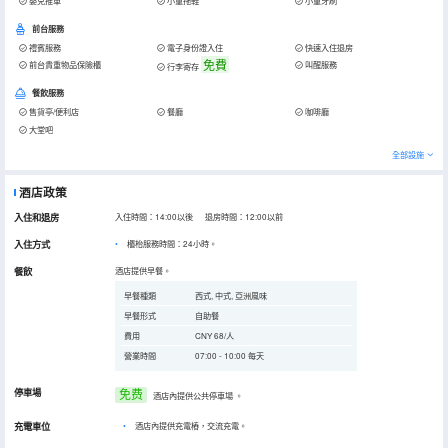
嬰兒推車
小童拖鞋
小童牙刷
前台服務
禮賓服務
電子身份證入住
快速入住退房
免費
前台貴重物品保險櫃
叫醒服務
行李寄存
餐飲服務
售貨亭/便利店
餐廳
咖啡廳
大堂吧
全部設施
酒店政策
入住和退房
入住時間：14:00以後 退房時間：12:00以前
入住方式
櫃枱服務時間：24小時。
餐飲
酒店提供早餐。
早餐種類
西式, 中式, 亞洲風味
早餐形式
自助餐
費用
CNY 68/人
營業時間
07:00 - 10:00 每天
停車場
免费
酒店內提供公共停車場
。
充電車位
•
酒店內提供充電樁，交流充電。