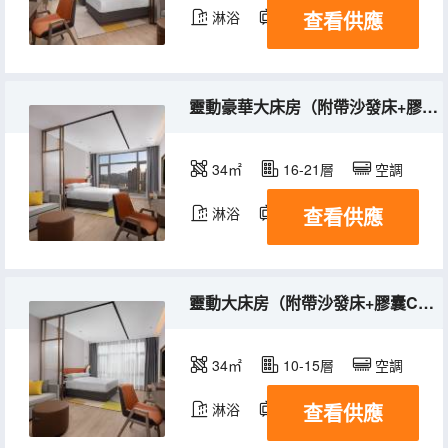
查看供應
淋浴
電視機
冰箱
靈動豪華大床房（附帶沙發床+膠囊Coffee機+智能馬桶）
34㎡
16-21層
空調
查看供應
淋浴
電視機
冰箱
靈動大床房（附帶沙發床+膠囊Coffee機+智能馬桶）
34㎡
10-15層
空調
查看供應
淋浴
電視機
冰箱