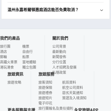
温州永嘉希爾頓惠庭酒店能否免費取消？
我們的產品
關於我們
旅行團
機票
公司背景
酒店
自由行
最新動向
郵輪
船票
新聞發佈
高鐵火車票
當地體驗
分行位置
港玩港食
獨立包團
人才招聘及發展
私隱政策
旅遊資訊
旅遊服務
旅遊攻略
旅客須知
航班資料
旅遊保險
航空公司資料
旅遊禮券
惡劣天氣通知
旅遊短片
簽證及入境須知
電子印花
旅行團報名及責任細則
更多服務與支援
永安旅遊APP