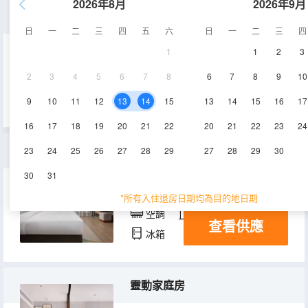
2026年8月
2026年9月
家庭套房
日
一
二
三
四
五
六
日
一
二
三
四
1
1
2
3
70㎡
12,16,19,21層
2
3
4
5
6
7
8
6
7
8
9
10
查看供應
空調
電視機
冰箱
9
10
11
12
13
14
15
13
14
15
16
17
16
17
18
19
20
21
22
20
21
22
23
24
全能套房（附帶沙發床+膠囊Coffee機+冰箱+智能馬桶）
23
24
25
26
27
28
29
27
28
29
30
30
31
70㎡
12,16,19,21層
*所有入住退房日期均為目的地日期
空調
淋浴
電視機
查看供應
冰箱
靈動家庭房