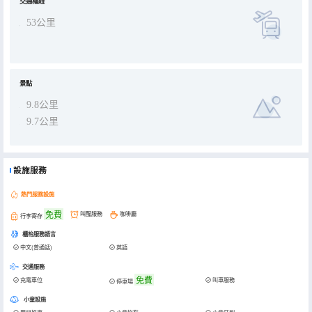
交通樞紐
53公里
景點
9.8公里
9.7公里
設施服務
熱門服務設施
免費
叫醒服務
咖啡廳
行李寄存
櫃枱服務語言
中文(普通話)
英語
交通服務
免費
充電車位
叫車服務
停車場
小童設施