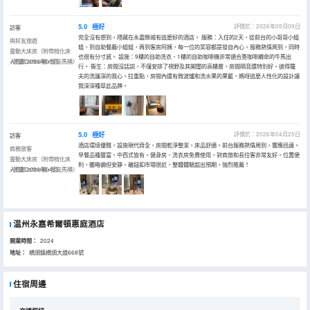
5.0
極好
評價於：2026年05月09日
訪客
完全沒有想到，隱藏在永嘉縣城有這麼好的酒店。 服務：入住的2天，從前台的小哥哥小姐
與好友旅遊
姐，到自助餐廳小姐姐，再到客房阿姨，每一位的笑容都是發自內心。服務熱情周到，同時
靈動大床房（附帶梳化床
也很有分寸感。 設施：9樓的自助洗衣、1樓的自助咖啡機非常適合靠咖啡續命的牛馬出
+膠囊Coffee機+智能馬桶）
入住於2026年05月
行。 衞生：房間沒話説，不僅安排了視野及其開闊的高樓層，房間隔音還特別好。彼得羅
夫的洗護深的我心。拉重點，房間內還有微波爐和洗水果的果籃，媽呀這麼人性化的設計讓
我深深種草此品牌。
5.0
極好
評價於：2026年04月25日
訪客
酒店環境優雅，設施現代齊全，房間乾淨整潔，床品舒適。前台服務熱情周到，響應迅速。
商務旅客
早餐品種豐富，中西式皆有。健身房、洗衣房免費使用，對商旅和長住客非常友好。位置便
靈動大床房（附帶梳化床
利，雖略偏但安靜，離鈕釦市場很近，整體體驗超出預期，強烈推薦！
+膠囊Coffee機+智能馬桶）
入住於2026年04月
温州永嘉希爾頓惠庭酒店
開業時間：
2024
地址：
橋頭鎮橋頭大道668號
住宿周邊