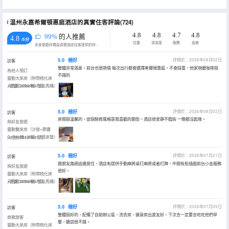
温州永嘉希爾頓惠庭酒店的真實住客評論(724)
4.8
4.8
4.7
4.8
99%
的人推薦
4.8
/5分
位置
清潔度
服務
設施
永安旅遊評價由真實酒店住客提供的評價。
5.0
極好
評價於：2026年08月02日
訪客
整體非常滿意，前台也很熱情 每次出行都會選擇希爾頓惠庭，不會踩雷，他家現磨咖啡挺
為他人預訂
不錯的
靈動大床房（附帶梳化床
+膠囊Coffee機+智能馬桶）
入住於2026年07月
5.0
極好
評價於：2026年08月02日
訪客
房間挺温馨的，這個裝修風格是我喜歡的類型，酒店很安靜不臨街 一晚都沒起夜。
與好友旅遊
靈動雙床房（沙發+膠囊
Coffee機+冰箱+舒達床墊）
入住於2026年07月
5.0
極好
評價於：2026年07月21日
訪客
跟朋友路過這邊居住，酒店有提供手動麻將桌打麻將或者打牌，中間有些插曲前台小金服務
與好友旅遊
很好。
靈動大床房（附帶梳化床
+膠囊Coffee機+智能馬桶）
入住於2026年07月
5.0
極好
評價於：2026年07月05日
訪客
整體挺好的，配備了自助辦公區、洗衣房、健身房出差友好，下次去一定要去吃吃他們早
商務旅客
餐，聽説很不錯。
靈動大床房（附帶梳化床