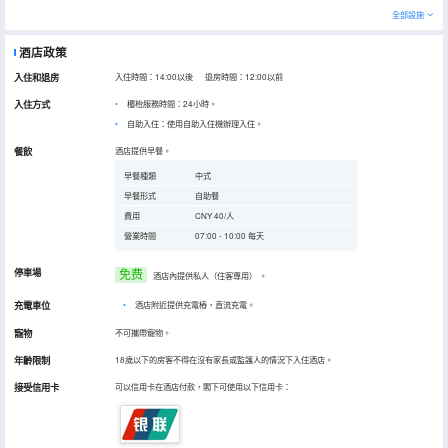
全部設施
酒店政策
入住和退房
入住時間：14:00以後 退房時間：12:00以前
入住方式
櫃枱服務時間：24小時。
自助入住：使用自助入住機辦理入住。
餐飲
酒店提供早餐。
早餐種類
中式
早餐形式
自助餐
費用
CNY 40/人
營業時間
07:00 - 10:00 每天
停車場
免费
酒店內提供私人（住客專用）
。
充電車位
•
酒店附近提供充電樁，直流充電。
寵物
不可攜帶寵物。
年齡限制
18歲以下的房客不得在沒有家長或監護人的情況下入住酒店。
接受信用卡
可以信用卡在酒店付款，閣下可使用以下信用卡：