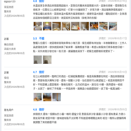
4.8
很好
評價於：2026年05月19日
dgjojo123
永嘉這家全季酒店房間面積超級大，是我住的雙床房面積最大的，設施也很新，環境衞生也
家庭旅遊
很乾凈，位置在江心嶼景區附近，打車10分鐘就到了，非常方便。酒店服務熱情態度好，
雙床房
早餐品種比較多的，是過來温州看周杰倫演唱會的，順便到温州旅遊，體貼挺好的。全季酒
入住於2026年05月
店設施有個細節沒注意到，就是廁所沒有掛鈎（掛乾淨的衣服）
3.5
不錯
評價於：2026年05月17日
訪客
整體入住還行，就是睡前發現床單有小塊污漬，衞生細節有待加強。半夜聯繫前台，工作人
獨自旅遊
員處理很及時，很快就過來換了新床單，服務態度不錯。希望以後客房打掃多檢查仔細一
高級大床房
點，另外房間沙發也有一些污漬，建議徹底清潔下，把衞生細節做好就更好了。
入住於2026年05月
4.7
很好
評價於：2026年05月10日
訪客
在江心嶼旅遊時，臨時訂的酒店。紅蜻蜓集團總部，報喜鳥集團都在附近。酒店房間很寬
情侶
敞，靠窗有個大轉角沙發，還有一個雙人沙發，站在窗前可以眺望甌江。衹是房間隔音不
雙床房
好。不知是樓上還是鄰房，整夜在聊天，五月初的温州，居住在15樓，竟然還有一衹蚊
入住於2026年05月
子，太困了，被咬了手和腿。一早退房時，服務員小姑娘還挺好，送了我一瓶風油精。
4.8
很好
評價於：2026年05月05日
匿名用戶
房間很大 還有一個類似於小廳一樣的 還蠻少見 靠窗長排沙發 廳裏小沙發 還有書桌 方便小
家庭旅遊
朋友寫作業 就是中間一度味道有點不太好聞 不知道是哪裡飄出來的 衹住一晚所以便懶得再
雙床房
做調整了其他都還不錯
入住於2026年05月