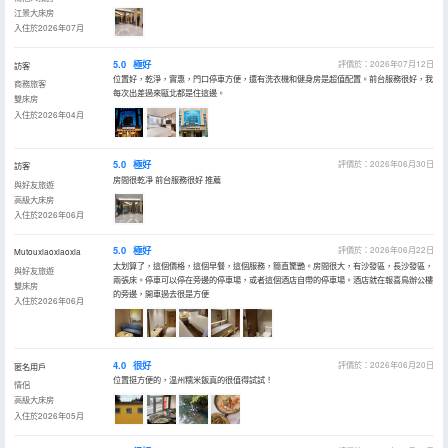
江景大床房
入住於2026年07月
5.0
極好
評價於：2026年07月12日
訪客
位置好，乾淨，實惠，門口停車方便，還有洗衣機和健身房是超值配置。前台服務很好，我
商務旅客
每次出差過來甌北都是住這邊。
雙床房
入住於2026年04月
5.0
極好
評價於：2026年06月30日
訪客
房間很乾凈 前台服務很好 推薦
與好友旅遊
高級大床房
入住於2026年06月
5.0
極好
評價於：2026年06月22日
Mutouxiaoxiaoxia
太划算了，這個價格，這個早餐，這個服務，簡直驚艷。房間很大，有沙發區，長沙發區，
與好友旅遊
兩張床。停車可以停在旁邊的停車場，或者這個酒店自帶的停車場。酒店就在報喜鳥辦公樓
雙床房
的旁邊，開車過去很是方便
入住於2026年06月
4.0
很好
評價於：2026年06月20日
匿名用戶
位置挺方便的，温州糯米飯真的很值得試試！
情侶
高級大床房
入住於2026年05月