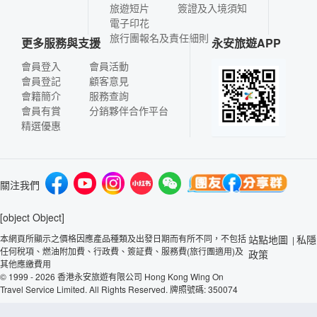
旅遊短片
簽證及入境須知
電子印花
旅行團報名及責任細則
更多服務與支援
永安旅遊APP
會員登入
會員活動
會員登記
顧客意見
會籍簡介
服務查詢
會員有賞
分銷夥伴合作平台
精選優惠
關注我們
[object Object]
本網頁所顯示之價格因應產品種類及出發日期而有所不同，不包括
站點地圖
私隱
|
任何稅項、燃油附加費、行政費、簽証費、服務費(旅行團適用)及
政策
其他應繳費用
© 1999 - 2026 香港永安旅遊有限公司 Hong Kong Wing On
Travel Service Limited. All Rights Reserved. 牌照號碼: 350074