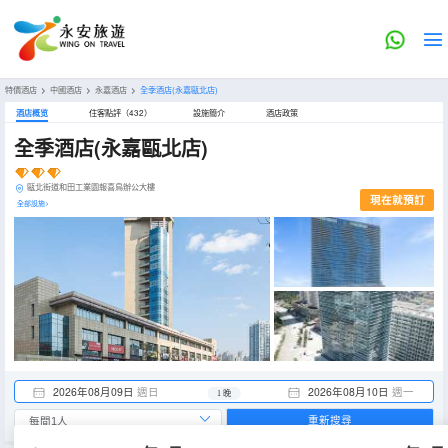
特價酒店
>
中國酒店
>
永嘉酒店
>
全季酒店(永嘉甌北店)
酒店概览
住客點評（432）
設施簡介
酒店政策
全季酒店(永嘉甌北店)
甌北街道和田工業園報喜鳥辦公大樓
現在就預訂
全部設施>
2026年08月09日
週日
2026年08月10日
週一
1 晚
重新搜尋