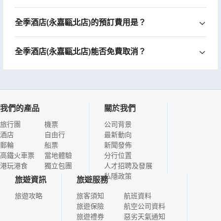
全季酒店(永嘉甌北店)的預訂費用是？
全季酒店(永嘉甌北店)能否免費取消？
我們的產品
關於我們
旅行團
機票
公司背景
酒店
自由行
最新動向
郵輪
船票
新聞發佈
高鐵火車票
當地體驗
分行位置
港玩港食
獨立包團
人才招聘及發展
私隱政策
旅遊資訊
旅遊服務
旅遊攻略
旅客須知
航班資料
旅遊保險
航空公司資料
旅遊禮券
惡劣天氣通知