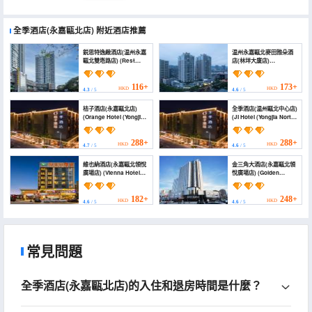
全季酒店(永嘉甌北店)
附近酒店推薦
鋭思特逸緻酒店(温州永嘉
温州永嘉甌北麥田雅朵酒
甌北雙塔路店) (Rest
店(林垟大廈店)
Comfort Hotel
(Wenzhou Yongjia Yubei
(Wenzhou Oubei
Maitian Atour Hotel
Shuangta Road))
(Linyi Building))
116+
173+
HKD
HKD
4.3
/ 5
4.6
/ 5
桔子酒店(永嘉甌北店)
全季酒店(温州甌北中心店)
(Orange Hotel (Yongjia
(JI Hotel (Yongjia North
Oubei Branch))
Central))
288+
288+
HKD
HKD
4.7
/ 5
4.6
/ 5
維也納酒店(永嘉甌北領悅
金三角大酒店(永嘉甌北領
廣場店) (Vienna Hotel
悅廣場店) (Golden
(Yongjia Oubei Lingyue
Triangle Hotel)
Plaza Store)
182+
248+
HKD
HKD
4.6
/ 5
4.6
/ 5
常見問題
全季酒店(永嘉甌北店)的入住和退房時間是什麼？