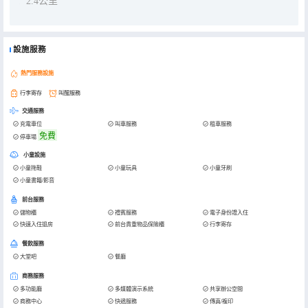
2.4公里
設施服務
熱門服務設施
行李寄存
叫醒服務
交通服務
充電車位
叫車服務
租車服務
免費
停車場
小童設施
小童拖鞋
小童玩具
小童牙刷
小童書籍/影音
前台服務
儲物櫃
禮賓服務
電子身份證入住
快速入住退房
前台貴重物品保險櫃
行李寄存
餐飲服務
大堂吧
餐廳
商務服務
多功能廳
多媒體演示系統
共享辦公空間
商務中心
快遞服務
傳真/複印