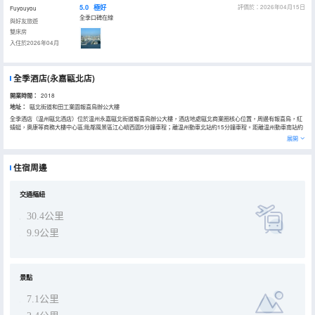
5.0
極好
評價於：2026年04月15日
Fuyouyou
全季口碑在線
與好友旅遊
雙床房
入住於2026年04月
全季酒店(永嘉甌北店)
開業時間：
2018
地址：
甌北街道和田工業園報喜鳥辦公大樓
全季酒店（温州甌北酒店）位於温州永嘉甌北街道報喜鳥辦公大樓，酒店地處甌北商業圈核心位置，周邊有報喜鳥，紅
蜻蜓，奧康等商務大樓中心區;毗鄰風景區江心嶼西園5分鐘車程；離温州動車北站約15分鐘車程。距離温州動車南站約
20分鐘車程；距離甌北高速口10分鐘車程；距温州龍灣機場車程約45分鐘；全季温州甌北酒店隸屬於華住酒店集團旗
展開
下，倡導【自然、適度、自在】的東方美學生活方式；酒店內配有零接觸智能自助辦理華掌櫃，30秒入住，0秒極速退
房和智能機器人送物服務。
住宿周邊
交通樞紐
30.4公里
9.9公里
景點
7.1公里