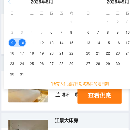
2026年8月
2026年9月
雙床房
日
一
二
三
四
五
六
日
一
二
三
四
1
1
2
3
43㎡
15-18層
空調
2
3
4
5
6
7
8
6
7
8
9
10
查看供應
淋浴
電視機
9
10
11
12
13
14
15
13
14
15
16
17
16
17
18
19
20
21
22
20
21
22
23
24
商務大床房
23
24
25
26
27
28
29
27
28
29
30
30
31
35㎡
15-20層
空調
*所有入住退房日期均為目的地日期
查看供應
淋浴
電視機
江景大床房