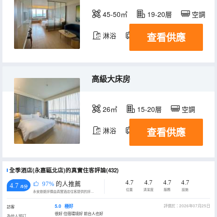
45-50㎡
19-20層
空調
查看供應
淋浴
電視機
高級大床房
26㎡
15-20層
空調
查看供應
淋浴
電視機
全季酒店(永嘉甌北店)的真實住客評論(432)
4.7
4.7
4.7
4.7
97%
的人推薦
4.7
/5分
位置
清潔度
服務
設施
永安旅遊評價由真實酒店住客提供的評價。
5.0
極好
評價於：2026年07月25日
訪客
很好 住宿環境好 前台人也好
為他人預訂