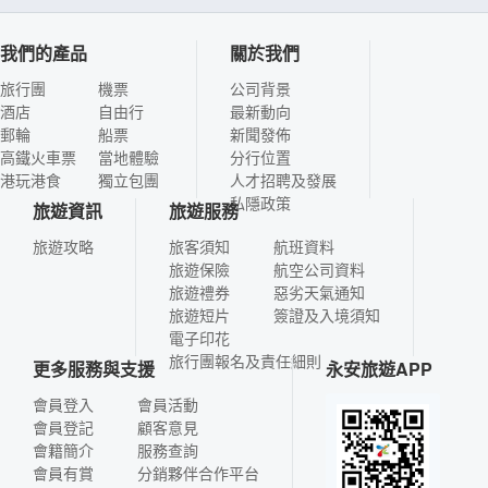
我們的產品
關於我們
旅行團
機票
公司背景
酒店
自由行
最新動向
郵輪
船票
新聞發佈
高鐵火車票
當地體驗
分行位置
港玩港食
獨立包團
人才招聘及發展
私隱政策
旅遊資訊
旅遊服務
旅遊攻略
旅客須知
航班資料
旅遊保險
航空公司資料
旅遊禮券
惡劣天氣通知
旅遊短片
簽證及入境須知
電子印花
旅行團報名及責任細則
更多服務與支援
永安旅遊APP
會員登入
會員活動
會員登記
顧客意見
會籍簡介
服務查詢
會員有賞
分銷夥伴合作平台