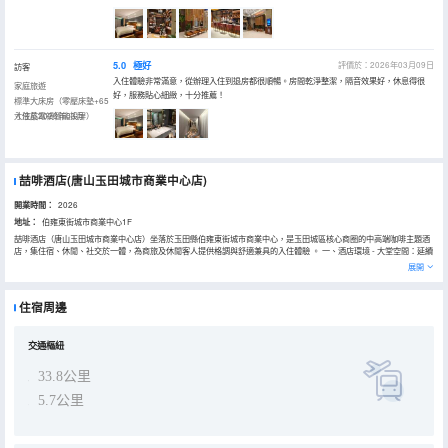
5.0
極好
評價於：2026年03月09日
訪客
入住體驗非常滿意，從辦理入住到退房都很順暢。房間乾淨整潔，隔音效果好，休息得很
家庭旅遊
好，服務貼心細緻，十分推薦！
標準大床房（零壓床墊+65
寸液晶電視智能投屏）
入住於2026年03月
喆啡酒店(唐山玉田城市商業中心店)
開業時間：
2026
地址：
伯雍東街城市商業中心1F
喆啡酒店（唐山玉田城市商業中心店）坐落於玉田縣伯雍東街城市商業中心，是玉田城區核心商圈的中高端咖啡主題酒
店，集住宿、休閒、社交於一體，為商旅及休閒客人提供格調與舒適兼具的入住體驗 。 一、酒店環境 - 大堂空間：延續
喆啡品牌經典的24小時Café+Hotel複合大堂，融合咖啡吧枱、開放式書吧、休閒客座與藝術陳列，復古工業風裝潢搭
展開
配暖調燈光，辦理入住可享現磨咖啡，營造優雅閒適的社交氛圍 。 - 客房體驗：配備標準雙床房、大床房、啡凡套房等
多種房型，自動窗簾、獨立温控；採用星級乳膠床墊、高品質床品，乾濕分離衞浴；每間設專屬咖啡角，提供手衝咖啡
包，細節盡顯品質 。 - 配套設施：24小時免費自助洗衣房（含洗衣、烘乾設備）、免費私人停車場、24小時前台、機
住宿周邊
器人服務、自助入住機；全屋地暖覆蓋，冬季入住更舒適 。 二、周邊核心設施 酒店位於玉田城市商業中心，步行即享
全品類生活娛樂配套 ： - 湘菜館：煙火徐耕記（商業中心西側），主打地道湖南菜，中古風裝修，卡座、雅間齊全。 -
電影院：商業中心內影城，步行約2分鐘，影片同步上映，休閒觀影便捷。 - 自助餐：商場二樓設有隱皇燒肉自助，菜品
豐富，性價比高 - 火鍋店：胖大年火鍋、驪火鍋（商業中心二樓）、讓您在玉田也能感受到火鍋的快樂，單人/多人用餐
交通樞紐
皆宜，口味多樣。 - 小酒館：商業中心內特色清吧、小酒館，適合小酌、朋友小聚，氛圍輕鬆。 - 其他配套：紅星美凱
龍遊樂園，購物、親子玩樂一站式滿足 。 三、位置與交通 - 地址：河北省唐山市玉田縣伯雍東街城市商業中心1F - 交
33.8公里
通：距玉田縣站自駕/打車約15分鐘，通勤便捷 。
5.7公里