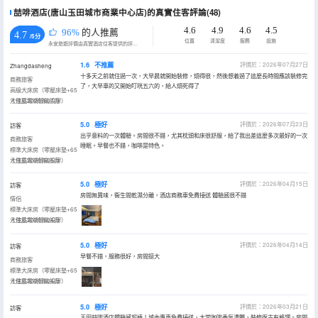
喆啡酒店(唐山玉田城市商業中心店)的真實住客評論(48)
4.6
4.9
4.6
4.5
96%
的人推薦
4.7
/5分
位置
清潔度
服務
設施
永安旅遊評價由真實酒店住客提供的評價。
1.6
不推薦
評價於：2026年07月27日
Zhangdasheng
十多天之前就住過一次，大早晨就開始裝修，煩得很，然後想着過了這麼長時間應該裝修完
商務旅客
了，大早車的又開始叮咣五六的，給人煩死得了
高級大床房（零壓床墊+65
寸液晶電視智能投屏）
入住於2026年07月
5.0
極好
評價於：2026年07月23日
訪客
出乎意料的一次體驗。房間很不錯，尤其枕頭和床很舒服，給了我出差這麼多次最好的一次
商務旅客
睡眠。早餐也不錯，咖啡是特色。
標準大床房（零壓床墊+65
寸液晶電視智能投屏）
入住於2026年05月
5.0
極好
評價於：2026年04月15日
訪客
房間無異味，衞生間乾濕分離，酒店商務車免費接送 體驗感很不錯
情侶
標準大床房（零壓床墊+65
寸液晶電視智能投屏）
入住於2026年04月
5.0
極好
評價於：2026年04月14日
訪客
早餐不錯，服務很好，房間挺大
商務旅客
標準大床房（零壓床墊+65
寸液晶電視智能投屏）
入住於2026年04月
5.0
極好
評價於：2026年03月21日
訪客
玉田喆啡酒店體驗感超棒！城內專車免費接送，大堂咖啡香氣濃鬱，裝修復古有格調。房間