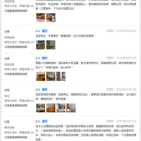
家庭旅遊
乾淨整潔、床品舒適，房間空調＋地暖超貼心，客房還配掛耳咖啡，細節拉滿。前台熱情專
標準大床房（零壓床墊+65
業，位置便利，下次來玉田還住這！
寸液晶電視智能投屏）
入住於2026年03月
5.0
極好
評價於：2026年03月20日
訪客
設施齊全，位置便利，整體滿意，出行住宿的好選擇。
商務旅客
標準大床房（零壓床墊+65
寸液晶電視智能投屏）
入住於2026年03月
5.0
極好
評價於：2026年03月15日
訪客
整體入住體驗超棒，酒店裝修大氣温馨，衞生做得很到位，服務細節拉滿，城內專車接送太
家庭旅遊
加分了，性價比超高，真心好評！
標準大床房（零壓床墊+65
寸液晶電視智能投屏）
入住於2026年03月
5.0
極好
評價於：2026年03月15日
訪客
酒店環境乾淨雅緻、設施齊全，服務熱情又貼心，最驚喜的是還有城內專車接送，出行超方
情侶
便，體驗感滿分，強烈推薦！
標準大床房（零壓床墊+65
寸液晶電視智能投屏）
入住於2026年03月
5.0
極好
評價於：2026年03月10日
訪客
這次入住體驗真的超滿意！酒店環境乾淨整潔又安靜，整體裝修很舒服，衞生做得特別到
獨自旅遊
位，一進來就覺得很安心。酒店配置智能行李寄存櫃和開放式咖啡吧，服務人員態度特別
標準大床房（零壓床墊+65
好，熱情又貼心，有需求都能及時迴應，全程讓人感覺很温暖，性價比超高，下次還會首選
寸液晶電視智能投屏）
入住於2026年03月
這裏！