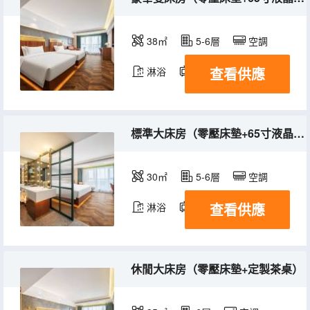
38㎡
5-6層
空調
查看供應
淋浴
電視機
標準大床房（零壓床墊+65寸液晶電視智能投屏）
30㎡
5-6層
空調
查看供應
淋浴
電視機
休閒大床房（零壓床墊+定製茶桌）