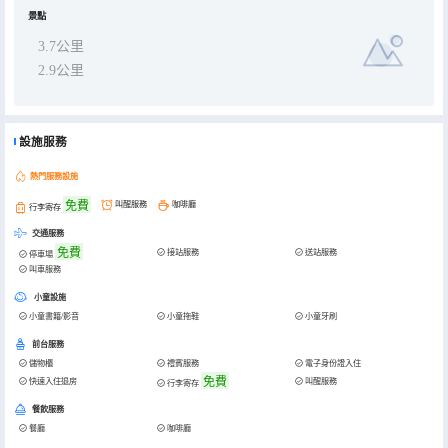
景點
3.7公里
2.9公里
設施服務
熱門服務設施
免費
叫醒服務
咖啡廳
行李寄存
交通服務
免費
接站服務
送站服務
停車場
叫車服務
小童設施
小童書籍/影音
小童拖鞋
小童牙刷
前台服務
儲物櫃
禮賓服務
電子身份證入住
免費
快速入住退房
叫醒服務
行李寄存
餐飲服務
餐廳
咖啡廳