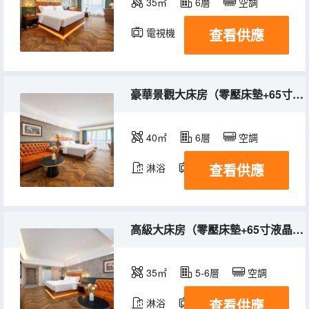
35㎡
6層
空調
查看供應
電視機
豪華景觀大床房（零壓床墊+65寸電視智能投屏）
40㎡
6層
空調
查看供應
淋浴
電視機
冰箱
高級大床房（零壓床墊+65寸液晶電視智能投屏）
35㎡
5-6層
空調
查看供應
淋浴
電視機