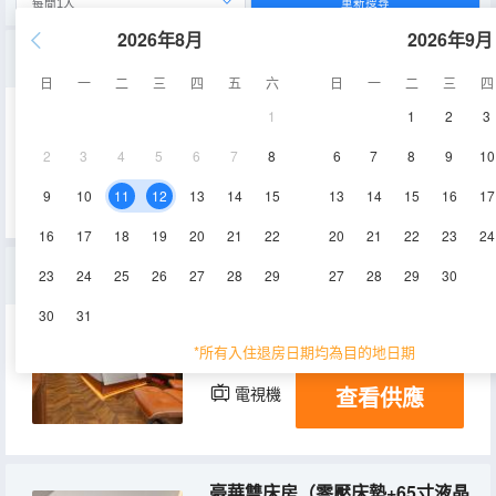
重新搜尋
2026年8月
2026年9月
豪華景觀套房（mini吧+零壓床墊+65寸液晶電視智能投屏）
日
一
二
三
四
五
六
日
一
二
三
四
1
1
2
3
78㎡
6層
空調
2
3
4
5
6
7
8
6
7
8
9
10
查看供應
淋浴
電視機
冰箱
9
10
11
12
13
14
15
13
14
15
16
17
16
17
18
19
20
21
22
20
21
22
23
24
豪華景觀雙床房（零壓床墊+智能棋牌桌）
23
24
25
26
27
28
29
27
28
29
30
30
31
38㎡
6層
空調
*所有入住退房日期均為目的地日期
查看供應
電視機
豪華雙床房（零壓床墊+65寸液晶電視智能投屏）