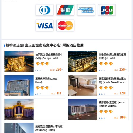
喆啡酒店(唐山玉田城市商業中心店)
附近酒店推薦
桔子酒店(唐山玉田商業中
全季酒店(唐山玉田伯雍東
心店) (Orange Hotel
街店) (JI Hotel
(Tangshan Yutian
(Tangshan Yutian
Commercial Center))
Boyong East Street))
220+
250+
HKD
HKD
4.8
/ 5
4.7
/ 5
玉田志達酒店 (Zhida
悠家智能賓館(玉田火車站
Hotel)
店) (Youjia Smart Hotel
(Yutian Railway
Station))
111+
129+
HKD
HKD
4.6
/ 5
4.8
/ 5
希岸酒店(玉田店) (Xana
Hotelle YuTian)
184+
HKD
4.8
/ 5
凱朝水世界酒店 (Kaichaoshuishijiejiudian Water
無終酒店(玉田縣火車站店)
World Hotel)
(Wuzhong Hotel)