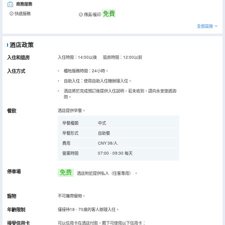
商務服務
免費
快遞服務
傳真/複印
全部設施
酒店政策
入住和退房
入住時間：14:00以後 退房時間：12:00以前
入住方式
櫃枱服務時間：24小時。
自助入住：使用自助入住機辦理入住。
酒店將於完成預訂後提供入住說明，若未收到，請向永安旅遊詢
問。
餐飲
酒店提供早餐。
早餐種類
中式
早餐形式
自助餐
費用
CNY 38/人
營業時間
07:00 - 09:30 每天
停車場
免费
酒店附近提供私人（住客專用）
。
寵物
不可攜帶寵物。
年齡限制
僅接待18 - 70歲的客人辦理入住。
接受信用卡
可以信用卡在酒店付款，閣下可使用以下信用卡：