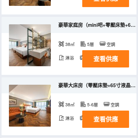
豪華家庭房（mini吧+零壓床墊+65寸電視智能投屏）
38㎡
5層
空調
查看供應
淋浴
電視機
冰箱
豪華大床房（零壓床墊+65寸液晶電視智能投屏）
38㎡
5-6層
空調
查看供應
淋浴
電視機