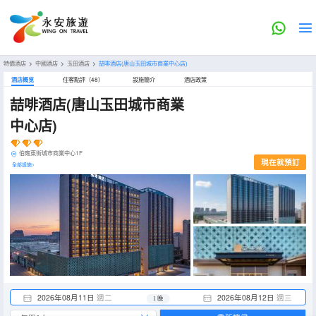
特價酒店
>
中國酒店
>
玉田酒店
>
喆啡酒店(唐山玉田城市商業中心店)
酒店概览
住客點評（48）
設施簡介
酒店政策
喆啡酒店(唐山玉田城市商業
中心店)
伯雍東街城市商業中心1F
現在就預訂
全部設施>
2026年08月11日
週二
2026年08月12日
週三
1 晚