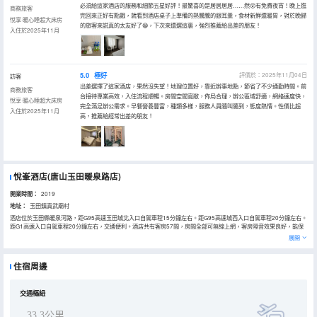
必須給這家酒店的服務和細節五星好評！最驚喜的是居居居居……然😲有免費夜宵！晚上逛
商務旅客
完回來正好有點餓，就看到酒店桌子上準備的熱騰騰的銀耳羹，食材新鮮還暖胃，對於晚歸
悅享·暖心睡超大床房
的旅客來説真的太友好了😁，下次來還選這裏，強烈推薦給出差的朋友！
入住於2025年11月
5.0
極好
評價於：2025年11月04日
訪客
出差選擇了這家酒店，果然沒失望！地理位置好，靠近辦事地點，節省了不少通勤時間。前
商務旅客
台接待專業高效，入住流程順暢。房間空間寬敞，佈局合理，辦公區域舒適，網絡速度快，
悅享·暖心睡超大床房
完全滿足辦公需求。早餐營養豐富，種類多樣，服務人員隨叫隨到，態度熱情。性價比超
入住於2025年11月
高，推薦給經常出差的朋友！
悅峯酒店(唐山玉田暖泉路店)
開業時間：
2019
地址：
玉田鎮真武廟村
酒店位於玉田縣暖泉河路，距G95高速玉田城北入口自駕車程15分鐘左右。距G95高速城西入口自駕車程20分鐘左右。
距G1高速入口自駕車程20分鐘左右，交通便利。酒店共有客房57間，房間全部可無線上網，客房隔音效果良好，能保
證您有一個安靜的睡眠環境。房間裝修温馨環保，採用清新自然的設計風格，強調温暖舒適的生活感。房間礦泉水、休
展開
閒食品無限享用。酒店，簡單快樂的旅途生活。酒店致力於創造一種能帶給人們温暖的生活方式，酒店內有健身房、自
助洗衣房，讓旅途中的客人在疲憊的旅途中，通過酒店的服務、設施、獲得舒適的住宿環境，在短暫的停留中領略當地
的人文情懷！ 酒店期待每一次與您的温暖相遇！
住宿周邊
交通樞紐
33.3公里