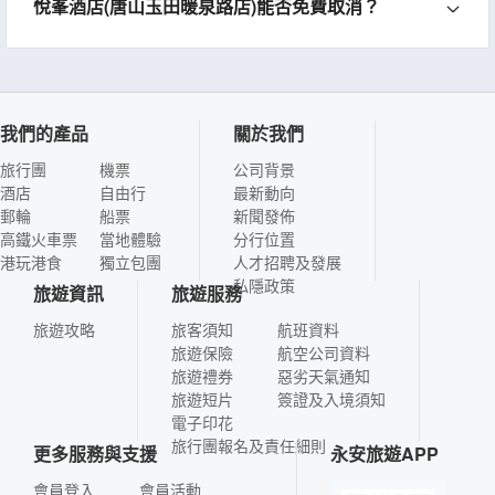
悅峯酒店(唐山玉田暖泉路店)能否免費取消？
我們的產品
關於我們
旅行團
機票
公司背景
酒店
自由行
最新動向
郵輪
船票
新聞發佈
高鐵火車票
當地體驗
分行位置
港玩港食
獨立包團
人才招聘及發展
私隱政策
旅遊資訊
旅遊服務
旅遊攻略
旅客須知
航班資料
旅遊保險
航空公司資料
旅遊禮券
惡劣天氣通知
旅遊短片
簽證及入境須知
電子印花
旅行團報名及責任細則
更多服務與支援
永安旅遊APP
會員登入
會員活動