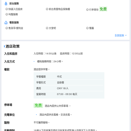
前台服務
免費
快速入住退房
前台貴重物品保險櫃
行李寄存
叫醒服務
餐飲服務
售貨亭/便利店
大堂吧
餐廳
全部設施
酒店政策
入住和退房
入住時間：14:00以後 退房時間：12:00以前
入住方式
櫃枱服務時間：24小時。
餐飲
酒店提供早餐。
早餐種類
中式
早餐形式
自助餐
費用
CNY 18/人
營業時間
07:00 - 09:30 每天
停車場
免费
酒店內提供公共停車場
。
充電車位
•
酒店內提供充電樁，交流充電。
寵物
不可攜帶寵物。
年齡限制
18歲以下的房客不得在沒有家長或監護人的情況下入住酒店。