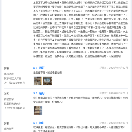
友登記下訪客也就商務樓，怎麼你們酒店這麼牛？你們開的是酒店還是監獄？客人帶朋友都
要受限制都要管？要是在這住你説要登記也就算了，來訪朋友訪客登記不了嗎？登記訪客還
不行？最後登記不了我説行，那我們不上去吃了，因為我提前也買了一些吃的提前放酒店房
間了，我就説上去把東西拿下來，我跟朋友換個地方吃，結果正要上樓，又被前台攔住了，
説我朋友不能上去，就衹能我自己上去，我自己上去那大包小包的一堆吃的又拿下來，這不
搞笑嗎？朋友跟我一起上去幫我拿東西拿完就走，也不行？拿東西能用多長時間？兩三分鐘
就搞定的事情，也不行？幹啥啊？真拿自己當獄j啦？拿客人當犯人吶？這還不是重點，重
點是第二，衞生環境很差，設施也很老舊，一進屋就一股黴味，很難聞，更離譜的是，床上
有衹黃豆大小的甲殼類蟲子，我用房卡扒拉到地上給弄死了，也沒多計較，結果晚上十一點
多，前台不要我朋友上去的時候，最後我們決定上去拿東西走人換別的酒店，結果就在我把
東西拿下來的時候，剛出一樓電梯，就感覺頭髮上有點癢感覺有東西再爬，就用手劃拉了一
下，結果跟之前在酒店房間裏床上看到的蟲子一樣，別劃拉到地上了，不得不説這酒店是真
的牛，衞生衞生垃圾，設施設施垃圾，服務服務不行，規矩是死的人是活的，前台好像……
多説無益，這酒店一百多不值，真的體感很差勁，從沒見過這樣的酒店，大家避雷吧
5.0
極好
評價於：2026年07月07日
訪客
出差住不錯，附近也很方便
商務旅客
悅享·輕居大床房
入住於2026年04月
5.0
極好
評價於：2026年06月20日
訪客
衞生細節做得到位，角落無灰塵，毛巾被褥乾淨無異味。服務貼心，有需求響應很快，房間
商務旅客
空間寬敞不壓抑，住得舒心。
悅享時光雙床房
入住於2026年06月
5.0
極好
評價於：2026年04月03日
訪客
乾淨衞生，服務滿意，有洗衣機健身房，早餐也不錯，每天還有小零食，入住體驗非常不
商務旅客
錯，下次還會來這裏