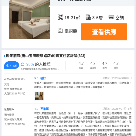
18-21㎡
3-6層
空調
查看供應
電視機
悅峯酒店(唐山玉田暖泉路店)的真實住客評論(823)
4.7
4.7
4.7
4.7
98%
的人推薦
4.7
/5分
位置
清潔度
服務
設施
永安旅遊評價由真實酒店住客提供的評價。
5.0
極好
評價於：2026年08月07日
Zhouzhoubaobei.
整體入住體驗很好，房間乾淨整潔，床鋪舒服，環境安靜。地理位置出行便利，自助早餐，
其他
種類多，性價比很高，服務熱情周到，出差住宿首選，非常推薦！
悅享·輕居大床房
入住於2026年07月
1.0
不推薦
評價於：2026年07月16日
匿名用戶
有史以來住過最差的一個酒店，第一十一點多，朋友來了買了一堆大包小包的吃的，想上去
獨自旅遊
一起吃點喝點，完事就走，結果前台不讓上，説要登記身份證，我當時也沒跟你們計較，要
悅享·輕居大床房
朋友去登記，結果朋友沒帶身份證也不記得自己身份證，我就跟前台説我朋友不在這住，我
入住於2026年07月
們上去吃完東西就走，要不登記個訪客就行了，結果前台説不行，衹要上樓必須登記身份
證，還説十點以後不給登記訪客，我想問問我是來住店的？還是來坐牢的？朋友幾點來還得
聽你酒店安排？別的酒店從來沒遇到過這種情況，很多都是不管幾點，就算半夜兩三點來朋