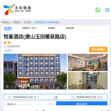
特價酒店
>
中國酒店
>
玉田酒店
>
悅峯酒店(唐山玉田暖泉路店)
酒店概览
住客點評（823）
設施簡介
酒店政策
悅峯酒店(唐山玉田暖泉路店)
玉田鎮真武廟村
現在就預訂
全部設施>
2026年08月12日
週三
2026年08月13日
週四
1 晚
重新搜尋