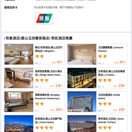
接受信用卡
可以信用卡在酒店付款，閣下可使用以下信用卡：
悅峯酒店(唐山玉田暖泉路店)
附近酒店推薦
輕住·悅享酒店(唐山玉田汽
玉田聯運賓館 (Lianyun
車站店) (Qingzhu
Hostel)
Yuexiang Hotel
(Tangshan Yutian Bus
Station))
95+
87+
HKD
HKD
4.5
/ 5
3.5
/ 5
悠家智能賓館(玉田火車站
全季酒店(唐山玉田伯雍東
店) (Youjia Smart Hotel
街店) (JI Hotel
(Yutian Railway
(Tangshan Yutian
Station))
Boyong East Street))
129+
250+
HKD
HKD
4.8
/ 5
4.7
/ 5
潤景商務民宿 (Runjing
玉田志達酒店 (Zhida
Business Homestay)
Hotel)
114+
118+
HKD
HKD
5
/ 5
4.6
/ 5
芸溪酒店(唐山玉田豪門街
希岸酒店(玉田店) (Xana
店) (Yunxi Hotel)
Hotelle YuTian)