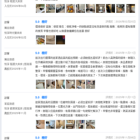
悅享·輕居大床房
入住於2026年04月
5.0
極好
評價於：2026年02月20日
訪客
環境很好 設施：很號 衞生：很乾凈唯一的缺點就是沒有洗澡穿的鞋 服務：很周到 還有簡單
獨自旅遊
的夜宵 早餐也很好吃 以後還會繼續住在這裏 很好
悅享時光雙床房
入住於2026年02月
5.0
極好
評價於：2025年11月11日
訪客
這次出行選擇的這家酒店真的超出預期，必須給個五星好評！前台人員熱情的接待，辦理入
獨自旅遊
住手續高效快捷，還主動介紹了酒店的各項設施，特別貼心。房間空間寬敞，床品柔軟舒
悅享·甄選大床房 ||智能客
適，一整晚都睡得特別安穩。床單被罩、枕套都是全新更換的，沒有任何異味，衞生間乾淨
控||
入住於2025年11月
整潔。早餐種類豐富多樣，食材新鮮，味道可口。總之，這次入住體驗非常棒，服務、衞
生、環境、設施都無可挑剔，已經推薦給身邊的朋友了，下次來還會選擇這家酒店！
5.0
極好
評價於：2025年11月11日
訪客
這家酒店真的沒選錯！住着特別滿意，必須五星好評！房間乾淨整潔，沒有一點異味，床品
家庭旅遊
摸着舒服睡得很香。位置也方便，出門找吃的、逛街都近。前台態度特別好，還主動幫忙提
悅享·歡樂家庭房 ||智能客
行李，辦理入住退房都快，有需求隨口提一句就幫忙解決了。早餐也非常豐富，熱菜涼菜都
控||
入住於2025年11月
有，性價比很高，下次來還住這裏！推薦給大家～
5.0
極好
評價於：2025年11月08日
訪客