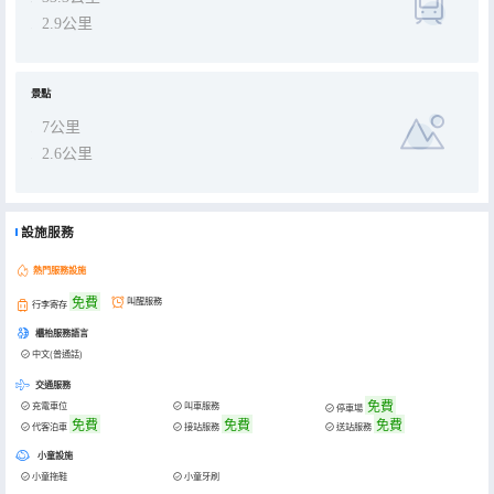
2.9公里
景點
7公里
2.6公里
設施服務
熱門服務設施
免費
叫醒服務
行李寄存
櫃枱服務語言
中文(普通話)
交通服務
免費
充電車位
叫車服務
停車場
免費
免費
免費
代客泊車
接站服務
送站服務
小童設施
小童拖鞋
小童牙刷