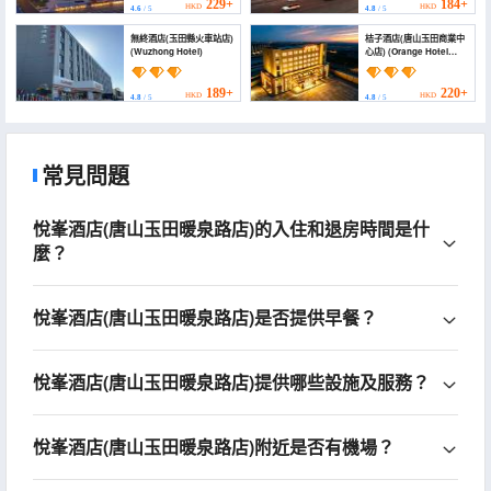
229+
184+
HKD
HKD
4.6
/ 5
4.8
/ 5
無終酒店(玉田縣火車站店)
桔子酒店(唐山玉田商業中
(Wuzhong Hotel)
心店) (Orange Hotel
(Tangshan Yutian
Commercial Center))
189+
220+
HKD
HKD
4.8
/ 5
4.8
/ 5
常見問題
悅峯酒店(唐山玉田暖泉路店)的入住和退房時間是什
麼？
悅峯酒店(唐山玉田暖泉路店)是否提供早餐？
悅峯酒店(唐山玉田暖泉路店)提供哪些設施及服務？
悅峯酒店(唐山玉田暖泉路店)附近是否有機場？