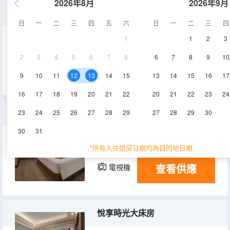
2026年8月
2026年9月
悅享商務三人間
日
一
二
三
四
五
六
日
一
二
三
四
1
1
2
3
18-21㎡
6層
空調
2
3
4
5
6
7
8
6
7
8
9
10
查看供應
電視機
9
10
11
12
13
14
15
13
14
15
16
17
16
17
18
19
20
21
22
20
21
22
23
24
悅享·輕居大床房
23
24
25
26
27
28
29
27
28
29
30
30
31
18-21㎡
3-6層
空調
*所有入住退房日期均為目的地日期
查看供應
電視機
悅享時光大床房