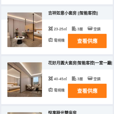
吉祥如意小套房 ||智能客控||
23-25㎡
3層
空調
查看供應
電視機
花好月圓大套房|智能客控|一室一廳|
40-45㎡
3層
空調
查看供應
電視機
悅享時光雙床房