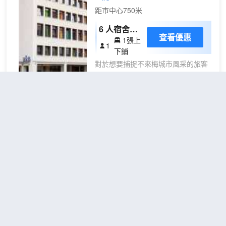
到不同樓層。客人可以使用擦鞋服
距市中心750米
務、叫醒服務和洗衣服務。 您可以付
費將車子停在酒店隔壁多層停車場的
6 人宿舍床
車位上。您在抵達時可在前台收到停
查看優惠
1張上
位(床位房)
1
車場的指示和進入密碼。升降機允許
下鋪
的max值汽車尺寸為高 1.95 米、寬
對於想要捕捉不來梅城市風采的旅客
2.35 米、長 5.10 米。請注意，不允
來說，a&o不來梅中央車站是一個理
許使用拖車連接器、車頂箱或自行車
想的選擇。酒店地理位置優越，駕車
架。
至不來梅中央站僅需700m 。旅客們
會發現Schaulust、不萊梅自由集市和
Bremer Rundfunkmuseum距離酒店
不來梅老城B&B酒店
（B&B
都不遠。
HOTEL Bremen-Altstadt）
在空閒的時候，去酒吧喝杯飲品放鬆
一下是不錯的選擇。在享受酒店貼心
周到的餐飲服務的同時，也別放棄對
不錯
4.2
15則評價
周邊美味的探索，Teestuebchen im
距市中心350米
Schnoor（Teestubchen im
Schnoor）（德國菜）、Cafe & Bar
標準雙床房
Celona（酒吧/酒館）和VAPIANO
查看優惠
2張單
1
Bremen（意大利菜）也許是可以讓
人床