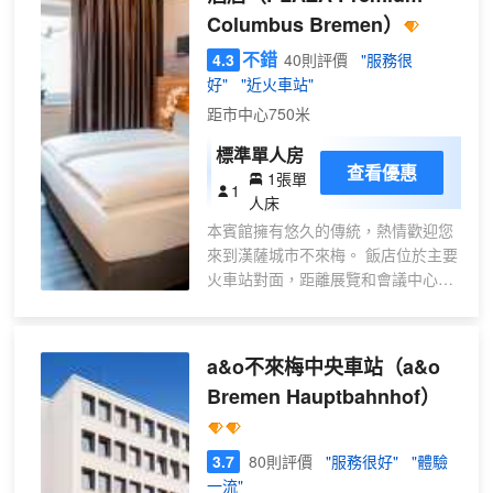
Columbus Bremen）
不錯
4.3
40則評價
"服務很
好"
"近火車站"
距市中心750米
標準單人房
查看優惠
1張單
1
人床
本賓館擁有悠久的傳統，熱情歡迎您
來到漢薩城市不來梅。 飯店位於主要
火車站對面，距離展覽和會議中心
500 公尺，從迷人的市中心只需步行
即可抵達。 Plaza Premium
Columbus Bremen飯店擁有150間客
a&o不來梅中央車站
（a&o
房，一般房價從新台幣2 336 元起
Bremen Hauptbahnhof）
跳，並提供從Room到Room一系列不
同等級的客房。 飯店提供免費無線網
路 (WLAN)、酒吧、3 間會議室和 1
3.7
80則評價
"服務很好"
"體驗
間行李房。 兩部電梯可快速運送客人
一流"