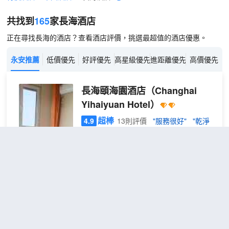
共找到
165
家長海
酒店
正在尋找長海的酒店？查看酒店評價，挑選最超值的酒店優惠。
永安推薦
低價優先
好評優先
高星級優先
進距離優先
高價優先
長海頤海園酒店
（Changhai
Yihaiyuan Hotel）
超棒
4.9
13則評價
"服務很好"
"乾淨
衞生"
小長山島
距市中心9公里
雲棲
包含餐食
查看優惠
·田
2
1張大床
園大
長海頤海園酒店——小長山島上的靜謐桃
床房
源 【黃金區位，隱於山海之間】 長海頤海
園酒店坐落於長海縣小長山島鎮海岱灣旅