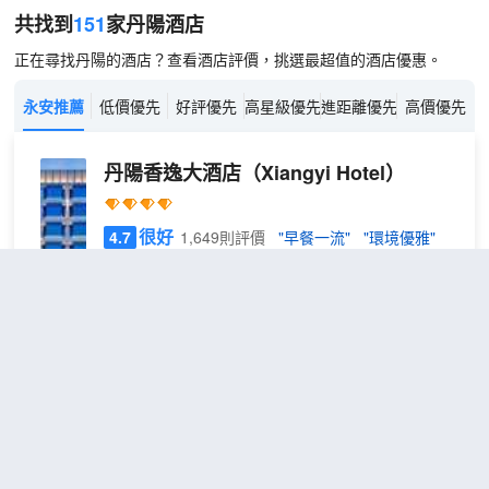
共找到
151
家丹陽
酒店
正在尋找丹陽的酒店？查看酒店評價，挑選最超值的酒店優惠。
永安推薦
低價優先
好評優先
高星級優先
進距離優先
高價優先
丹陽香逸大酒店
（Xiangyi Hotel）
很好
4.7
1,649則評價
"早餐一流"
"環境優雅"
距市中心400米
8
免費取消
包含餐食
查看優惠
號
2
2張雙人床
樓
酒店是一家集客房、餐飲、會議、娛樂為一體的綜合
-
性庭院式酒店，坐落於開發區蘭陵路，緊鄰市行政中
豪
心。臨近京滬高速入口處。
華
酒店總建築面積8萬多平米，交通便捷，環境雅緻，
雙
功能配套齊全時尚。