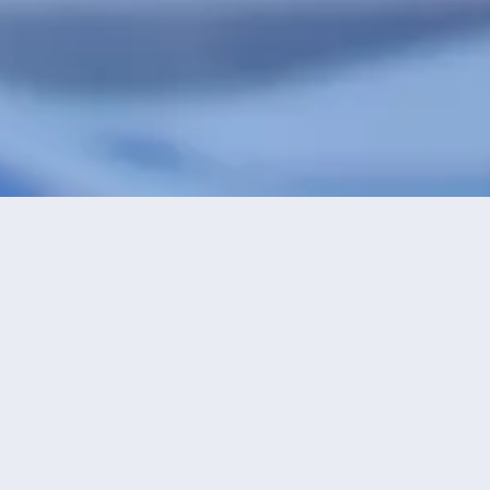
特價酒店
>
中國酒店
>
東大道
酒店
共找到
0
星級
正在尋找東
2星及以下
3星
4星
5星
永
熱門篩選