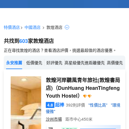
特價酒店
>
中國酒店
>
敦煌
酒店
共找到
603
家敦煌
酒店
正在尋找敦煌的酒店？查看酒店評價，挑選最超值的酒店優惠。
永安推薦
低價優先
好評優先
高星級優先
進距離優先
高價優先
敦煌河岸聽風青年旅社(敦煌書局
店)
（DunHuang HeanTingfeng
Youth Hostel）
超棒
4.8
392則評價
"性價比高"
"環境
優雅"
沙州市場
距市中心450米