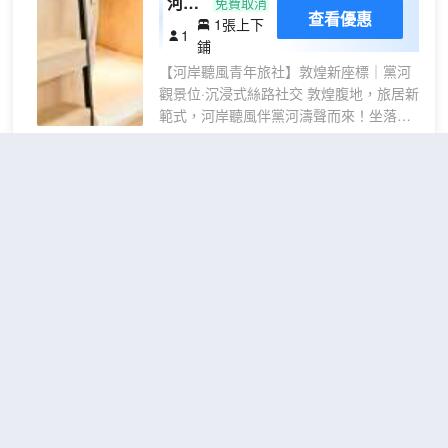
河岸
免費取消
查看優惠
1張上下
『獨
1
鋪
立衞
【河岸聽風青年旅社】敦煌新座標｜黨河
浴』
觀景位·沉浸式絲路社交 敦煌腹地，旅居新
四人
範式，河岸聽風伴黨河濤聲而來！坐落濱
間
河北路116號，左手敦煌書局（2分鐘步行
【男
觸摸千年文脈），右手沙洲夜市（10分鐘
生床
感受煙火敦煌）。枕水而居，動靜皆宜，
敦煌宛安民宿(鳴沙山月牙泉
位】
開啟你的河西走廊敍事篇章。 2min書
夢百
景區店)
（WanAn Inn）
局/10min夜市/15min鳴沙山 ▫️ 24小時安防
合零
停車場+全域地暖空調，漠北温差無擾 ▫️ 乾
壓床
濕分離衞浴全房型覆蓋，雙人標間，大床
超棒
4.8
362則評價
"富有設計
墊
房獨立區域設計 房型自定義 ▪️ 背包客膠囊
感"
"適合與小孩同行"
倉：4人間隱私床位+獨立櫃 ▪️ 摯友能量
鳴沙山月牙泉景區
距市中心5公里
站：雙人標間帶43寸紀錄片專屬屏 ▪️ 獨行
俠領域：雲柔大床房+私人領域 全系標
特惠榻榻米
配：5GWiFi｜地暖｜循環風系統｜一次性
查看優惠
2張單
標間
2
個人用品 敦煌版“解憂雜貨鋪” → 24小時
人床
自助罐罐茶席：黨河夜色佐杏皮茶香 → 卡
宛安客棧位於世界文化遺產地——敦
牌圖書館：三國殺/你比我猜等熱門卡牌遊