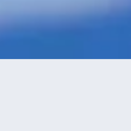
特價酒店
>
南非酒店
>
約翰尼斯堡
酒店
共找到
949
家約翰尼斯堡
酒店
正在尋找約翰尼斯堡的酒店？查看酒店評價，挑選最超值的酒店優
惠。
永安推薦
低價優先
好評優先
高星級優先
進距離優先
高價優先