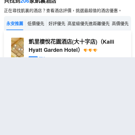
共找到
206
家凱裏
酒店
正在尋找凱裏的酒店？查看酒店評價，挑選最超值的酒店優惠。
永安推薦
低價優先
好評優先
高星級優先
進距離優先
高價優先
凱里棲悅花園酒店(大十字店)
（Kaili
Hyatt Garden Hotel）
很好
4.6
631則評價
"環境優雅"
"早餐一流"
凱裏市區
距市中心900米
舒
免費取消
包含餐食
查看優惠
宜
2
1張大床
大
凱里棲悅花園酒店坐落於寧波路與友莊路路口處，整
床
體布置採用民宿的風格，地理位置優越，交通便利，
房
出行方便，距凱裏市委政府以及黔東南州醫院步行，
【
僅需要十幾分鍾。周邊的設施齊全，體育館、洗浴中
慕
心、超市、健身房等，房間簡約時尚，乾淨整潔，讓
思
您在喧囂的城市能得到不一樣的寧靜，配套設施一應