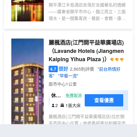
開平潭江半島酒店坐落於全國著名的僑鄉
——廣東省開平市中心，臨江而立，三面
環水，是一間集客房、餐飲、會務、康體
娛樂、購物為一體的綜合型酒店。
酒店擁有精心設計的全江景客套房，無論
是商務客房、豪華套房還是行政樓層，每
麗楓酒店(江門開平益華廣場店)
一點每一滴都經過深思熟慮，處處顯出以
（Lavande Hotels (Jiangmen
客為先的服務風範；坐擁潭江迷人的景
Kaiping Yihua Plaza )）
色。
心思獨特、創意無限的中、西食府巧制各
很好
4.7
2,865則評價
"前台熱情好
種傳統及創新菜式。有容納100人至1000
客"
"早餐一流"
多人的各類型多功能會議室，設備配套齊
距市中心1公里
全，是舉辦各類大、小會議、產品展覽的
一流場所。
休閒
免費取消
完善的商務中心提供商務協助，還能代訂
查看優惠
大床
2
1張大床
往返於全國各地、港澳地區的各種票務服
房
務。同時，店內的娛樂、康體一應俱全，
麗楓酒店(江門開平益華廣場店店)位於開
讓你在此度過愉快的時光。
平市區中心位置，地處義祠車站和開平市
汽車總站之間，交通方便。毗鄰益華廣
場、華潤萬家、步行街和金僑新天地等商