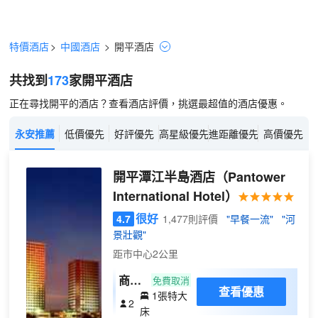
特價酒店
>
中國酒店
>
開平
酒店
共找到
173
家開平
酒店
正在尋找開平的酒店？查看酒店評價，挑選最超值的酒店優惠。
永安推薦
低價優先
好評優先
高星級優先
進距離優先
高價優先
開平潭江半島酒店
（Pantower
International Hotel）
很好
4.7
1,477則評價
"早餐一流"
"河
景壯觀"
距市中心2公里
商務
免費取消
查看優惠
1張特大
大床
2
床
房