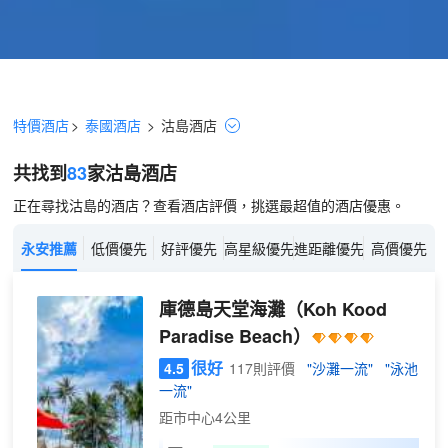
特價酒店
>
泰國酒店
>
沽島
酒店
共找到
83
家沽島
酒店
正在尋找沽島的酒店？查看酒店評價，挑選最超值的酒店優惠。
永安推薦
低價優先
好評優先
高星級優先
進距離優先
高價優先
庫德島天堂海灘
（Koh Kood
Paradise Beach）
很好
4.5
117則評價
"沙灘一流"
"泳池
一流"
距市中心4公里