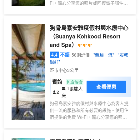
家的舒適。客房設有私人陽台。帶有有線
Fi，隨心分享您的照片或回復電子郵件。
頻道的液晶電視可滿足您的娛樂需求；同
使用住宿提供的服務，輕鬆安排您在狗骨
時提供免費無線網絡，方便您與朋友保持
島的短途旅行、景點觀光和其他活動。 自
聯繫。浴室提供淋浴設施、免費洗浴用品
駕前來的客人可享受住宿提供的免費停
狗骨島素安雅度假村與水療中心
和吹風機。
車。提供禮賓服務等接待服務，力求滿足
（Suanya Kohkood Resort
您的需求。 如有需要，票務服務還可以幫
and Spa）
您預訂門票或預訂附近的熱門演出和活
動。渴望放鬆？客房送餐服務等房內設施
不錯
4.4
58則評價
"體驗一流"
"服務
可讓您充分享受在客房內的時光。 對於想
很好"
要吸煙的客人，您可前往指定吸煙區吸
距市中心3公里
煙。每間客房均以舒適為宗旨，提供一系
列設施服務，讓您享受靜謐的睡眠，同時
賓館
包含餐食
確保您的舒適度。 部分客房提供空調或寢
查看優惠
1張雙人
2
具用品，以使客人感到舒適便利。 藏身
床
地-庫德島的部分客房展示了獨特的設計元
狗骨島素安雅度假村與水療中心為客人提
素，例如獨立的起居室，甚至是陽台或露
供一流的服務和所有必要的設施。使用住
台。部分客房提供豐富多樣的設施，例如
宿提供的免費 Wi-Fi，隨心分享您的照片
室內視頻流媒體、每日報紙或電視，為您
或回復電子郵件。在您的入住日期前，您
提供多樣化的室內娛樂選擇。請放心，在
可以安排機場接送服務，確保您在抵達和
某些客房中，您可以找到沖泡咖啡或茶的
離開時享受無縫高效的體驗。 使用住宿提