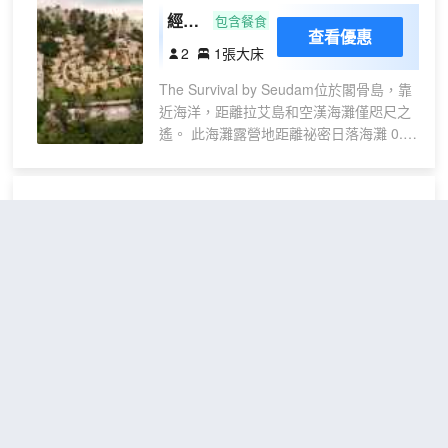
啡或茶的器具。 值得注意的是，部分客房
助式早餐。 特色服務/設施包括前台保管箱
經濟
包含餐食
浴室配有浴袍、毛巾或吹風機，為您提供
查看優惠
和電梯。 有 15 間空調客房提供迷你吧和
逃逸
便利。 狗骨島素安雅度假村與水療中心為
2
1張大床
平板電視；您定能在旅途中找到家的舒
帳篷
您提供免費早餐，讓您輕鬆開始新的一
適。提供免費無線網絡，方便您與朋友保
The Survival by Seudam位於閣骨島，靠
天。您可以在住宿內的咖啡廳品嚐優質咖
持聯繫。配備淋浴設施的私人浴室提供大
近海洋，距離拉艾島和空漢海灘僅咫尺之
啡，體驗清新早晨的喜悅。 若您不想外出
花灑淋浴噴頭和免費洗浴用品。便利設施
遙。 此海灘露營地距離祕密日落海灘 0.1
就餐，酒店提供的美食力求滿足您的需
包括保險箱和免費瓶裝水；而且每天提供
英里（0.1 公里），距離桐艾府瀑布 1.4
求。 入住後，記得探索住宿提供的娛樂設
客房服務。
英里（2.3 公里）。 享受私人海灘等度假
施，在住宿內度過一個愉快的夜晚。您可
設施，或者到花園欣賞美景。此露營地的
全天參與狗骨島素安雅度假村與水療中心
旺季泳池水療別墅
（High
其他設施包括免費 WiFi、酒店內購物和公
提供的各種娛樂活動。 別忘了一定要留出
Season Pool Villa & Spa）
共客廳。 您可以到Pizza restaurant享用
時間探索海灘，您可從住宿輕鬆抵達海
一頓美餐，或者去露營地的咖啡館吃些點
邊。 您可以在最後幾天享受水療，為您的
心。您可以到酒吧/酒廊，點一杯喜歡的飲
假期畫上完美的句號。
超棒
4.9
45則評價
"服務很好"
"泳池
品，暢飲一番。每日 07:30 至 10:00 提供
一流"
免費的自助早餐。 特色服務/設施包括乾
距市中心4公里
洗/洗衣服務、行李寄存和公共區咖啡/茶。
100 間空調客房定能讓您在旅途中找到家
豪華
包含餐食
1張特大
的舒適。提供免費無線網絡，方便您與朋
查看優惠
泳池
2
床 或 2張單
友保持聯繫。浴室提供淋浴設施和拖鞋。
別墅
人床