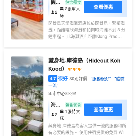
園景
包含餐食
查看優惠
2張單人
高級
2
床
雙床
閣骨島天堂海灘酒店位於閣骨島，緊鄰海
房
灘，距離喀欣海灘和帕掏咆海灘不到 5 分
鐘車程。 此海灘酒店距離Klong Prao
Beach (空繞海灘) 0.1 英里（0.1 公里），
距離南亞海灘 0.1 英里（0.1 公里）。 您
可充分利用室外游泳池和健身中心等度假
藏身地-庫德島
（Hideout Koh
設施。此酒店還提供免費 WiFi、旅遊/票務
Kood）
服務和宴會廳。 您可以去Paradise
Restaurant餐廳享用國際美食，也可在這
很好
4.7
30則評價
"服務很好"
"體驗
裏的酒吧/酒廊小酌一杯，放鬆一下。或者
一流"
可以待在房間裏，享受部分時段客房送餐
距市中心8公里
服務。在忙碌的一天後，不妨去海濱酒吧
輕鬆一下。每天 07:00 至 10:00 提供收費
海景
包含餐食
查看優惠
的英式早餐。 特色服務/設施包括乾洗/洗
1張特大
別墅
2
衣服務、24 小時前台服務和行李寄存。酒
床
店提供免費代客停車。 有 29 間空調客房
藏身地-庫德島為客人提供一流的服務和所
提供冰箱和迷你吧；您定能在旅途中找到
有必要的設施。 使用住宿提供的免費 Wi-