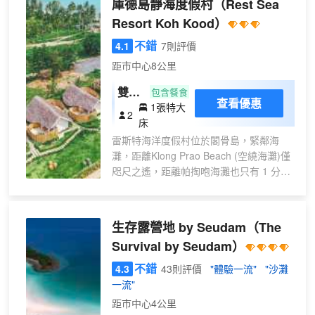
器具。值得注意的是，部分客房浴室配有
庫德島靜海度假村
（Rest Sea
供的交通服務，輕鬆探索狗骨島。 自駕前
浴袍、毛巾或吹風機，為您提供便利。 藏
Resort Koh Kood）
來的客人可享受住宿提供的免費停車。提
身地-庫德島為您提供免費早餐，讓您輕鬆
供禮賓服務等接待服務，力求滿足您的需
不錯
4.1
7則評價
開始新的一天。 若您不想外出就餐，酒店
求。如果想體驗城市的熱門娛樂活動，請
提供的美食力求滿足您的需求。入住後，
距市中心8公里
諮詢住宿的票務服務以進行預訂。 入住狗
別忘記體驗住宿提供的娛樂設施，度過一
骨島素安雅度假村與水療中心，無需大包
雙床
包含餐食
個愉快的夜晚。您想要自己做飯嗎？如果
查看優惠
小包，洗衣服務可確保您的衣服保持乾
1張特大
別墅
是的話，您一定會喜歡住宿內提供的烹飪
2
淨。渴望放鬆？客房送餐服務等房內設施
床
設備。您可全天參與藏身地-庫德島提供的
可讓您充分享受在客房內的時光。 對於想
各種娛樂活動。您每天都可以享受住宿的
雷斯特海洋度假村位於閣骨島，緊鄰海
要吸煙的客人，您可前往指定吸煙區吸
泳池，盡情跳入水中或暢遊幾圈，恢復身
灘，距離Klong Prao Beach (空繞海灘)僅
煙。每間客房均以舒適為宗旨，提供一系
心活力，享受神清氣爽的感覺。
咫尺之遙，距離帕掏咆海灘也只有 1 分鐘
列設施服務，讓您享受靜謐的睡眠，同時
車程。 此海灘酒店距離南亞海灘 0.1 英里
確保您的舒適度。住宿的部分客房提供空
（0.1 公里），距離塔基安海灘 0.1 英里
調或寢具用品，以為客人提供便利。狗骨
（0.1 公里）。 您可充分利用室外游泳池
生存露營地 by Seudam
（The
島素安雅度假村與水療中心的部分客房展
等度假設施，或者到露台和花園欣賞美
示了獨特的設計元素，例如獨立的起居
Survival by Seudam）
景。此酒店的其他特色包括免費 WiFi和旅
室，甚至是陽台或露台。 部分客房配有室
遊/票務服務。 您可以去服務雷斯特海洋度
不錯
4.3
43則評價
"體驗一流"
"沙灘
內視頻流媒體、每日報紙或電視等室內娛
假村住客的Rest Sea享用美味餐飲。您可
一流"
樂設施，為客人提供愉快的入住體驗。請
以到酒吧/酒廊，點一杯喜歡的飲品，暢飲
距市中心4公里
放心，在某些客房中，您可以找到沖泡咖
一番。每天 07:00 至 10:00 提供收費的自