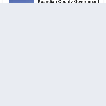
Kuandian County Government
Zhongxin Road)）
很好
4.7
146則評價
"體驗一流"
"早餐
一流"
距市中心100米
精選
免費取消
查看優惠
大床
2
1張大床
房
酒店坐落於【黃椅山.玄武湖深林公園】附
（電
近，地屬於寬甸滿族自治縣核心商圈，毗
視投
鄰【縣政府】，周邊有新世紀購物廣場及
屏
南市金街小吃；距離【天橋溝景區和河口
+智
桃花灣景區】僅需40分鐘車程，全部房間
能馬
均採用全智能客控系統，並配備支持可投
寬甸東泰大世界酒店
（Dongtai
桶）
屏的55寸液晶電視；酒店設有舒適的商務
Dashijie Hotel）
辦公區，並配有機器人送物、洗衣烘乾、
自助早餐、明檔廚房。酒店設有自有【停
很好
4.6
202則評價
"早餐一流"
"體驗
車場】，歡迎您的到來。
一流"