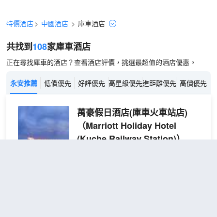
特價酒店
>
中國酒店
>
庫車
酒店
共找到
108
家庫車
酒店
正在尋找庫車的酒店？查看酒店評價，挑選最超值的酒店優惠。
永安推薦
低價優先
好評優先
高星級優先
進距離優先
高價優先
萬豪假日酒店(庫車火車站店)
（Marriott Holiday Hotel
(Kuche Railway Station)）
很好
4.7
947則評價
"交通便利"
"早餐
一流"
距市中心5公里
H·簡
免費取消
查看優惠