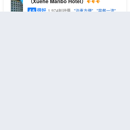
（Xuehe Manbo Hotel）
很好
4.6
1,974則評價
"泊車方便"
"早餐一流"
距市中心3公里
標
免費取消
包含餐食
查看優惠
準
2
2張單人床
間
位於臨夏市，2016-09-01開業的臨夏學和漫波賓
（
館，將是您旅途中的上佳選擇。
直
所有極具特色的客房都配備有空調、液晶電視機和房
飲
間內高速上網，讓您感受到更加貼心細緻的入住體
大
驗。電熱水壺和咖啡壺/茶壺可供使用，便捷的客房
桶
設施定能讓您倍感舒適。倘若您在忙碌的一天後想在
臨夏温德姆花園酒店
（Wyndham
水
自己的客房內放鬆，提供拖鞋、24小時熱水和吹風機
）
Garden Linxia）
的客房浴室是不錯的選擇。在餐廳服務方面，酒店中
餐廳會提供美食。酒店設有咖啡廳，您可在這裏放鬆
很好
4.7
244則評價
"前台熱情好客"
"早餐一
身心，享受貼心的服務。
流"
酒店提供的休閒設施，旨在為旅客營造多姿多彩、奢
距市中心2公里
華完美的住宿體驗。酒店配備有會議廳，可供旅客使
用。酒店設有24小時前台諮詢服務，為下榻至此的您
河
免費取消
包含餐食