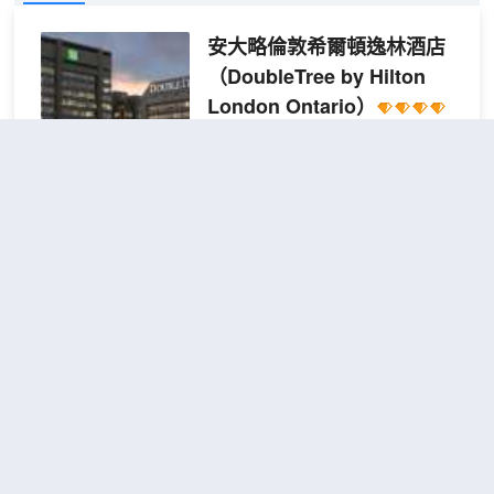
安大略倫敦希爾頓逸林酒店
（DoubleTree by Hilton
London Ontario）
不錯
4.2
20則評價
距市中心250米
兩張雙人床
查看優惠
2張雙
房
2
人床
倫敦安大略希爾頓逸林酒店坐落於倫
敦中心地段，距離倫敦會議中心僅咫
尺之遙，步行到維多利亞公園也不超
過 10 分鐘。 此酒店距離考文特花園
市場 0.8 英里（1.3 公里），距離約
翰拉巴特中心 0.9 英里（1.4 公
山頂賓館
（Guest House on the
里）。 您可充分利用室內游泳池和24
Mount）
小時健身中心等度假設施。此酒店的
其他設施包括收費 WiFi、禮賓服務和
不錯
4.0
13則評價